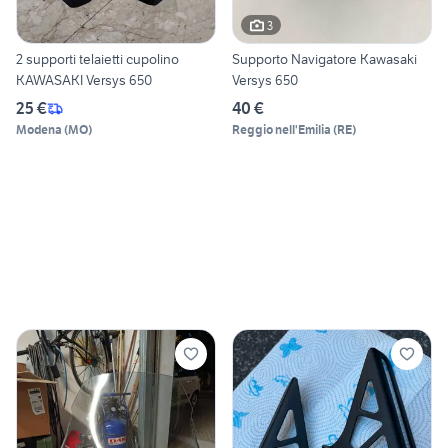
3
2 supporti telaietti cupolino
Supporto Navigatore Kawasaki
KAWASAKI Versys 650
Versys 650
25 €
40 €
Modena
(
MO
)
Reggio nell'Emilia
(
RE
)