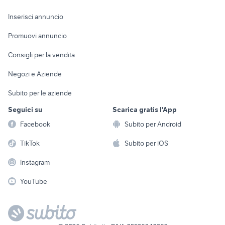
Arredamento e
Console e
Accessori per
Casalinghi
Inserisci annuncio
Videogiochi
animali
Elettrodomestici
Promuovi annuncio
Audio/Video
Musica e Film
Giardino e Fai da te
Consigli per la vendita
Fotografia
Libri e Riviste
Abbigliamento e
Negozi e Aziende
Telefonia
Strumenti Musicali
Accessori
Subito per le aziende
Sports
Tutto per i bambini
Seguici su
Scarica gratis l'App
Biciclette
Facebook
Subito per Android
Collezionismo
TikTok
Subito per iOS
Instagram
YouTube