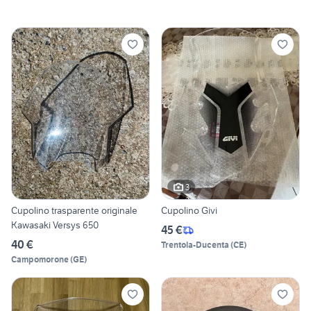
3
Cupolino trasparente originale
Cupolino Givi
Kawasaki Versys 650
45 €
40 €
Trentola-Ducenta
(
CE
)
Campomorone
(
GE
)