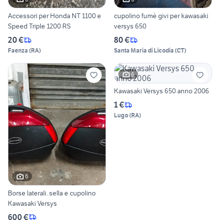
Accessori per Honda NT 1100 e
cupolino fumè givi per kawasaki
Speed Triple 1200 RS
versys 650
20 €
80 €
Faenza
(
RA
)
Santa Maria di Licodia
(
CT
)
6
Kawasaki Versys 650 anno 2006
1 €
Lugo
(
RA
)
6
Borse laterali. sella e cupolino
Kawasaki Versys
600 €