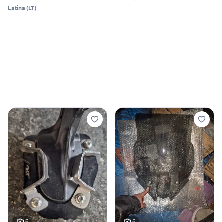
Latina
(
LT
)
6
6