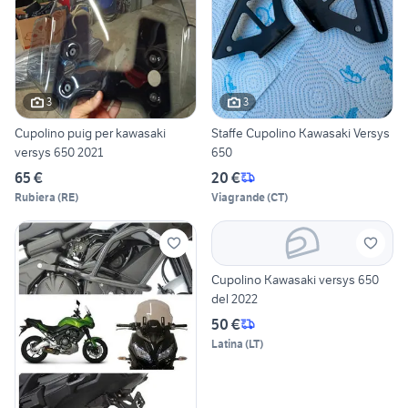
3
3
Cupolino puig per kawasaki
Staffe Cupolino Kawasaki Versys
versys 650 2021
650
65 €
20 €
Rubiera
(
RE
)
Viagrande
(
CT
)
Cupolino Kawasaki versys 650
del 2022
50 €
Latina
(
LT
)