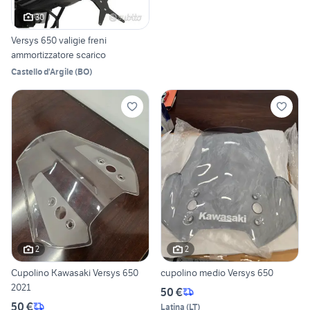
30
Versys 650 valigie freni
ammortizzatore scarico
Castello d'Argile
(
BO
)
2
2
Cupolino Kawasaki Versys 650
cupolino medio Versys 650
2021
50 €
50 €
Latina
(
LT
)