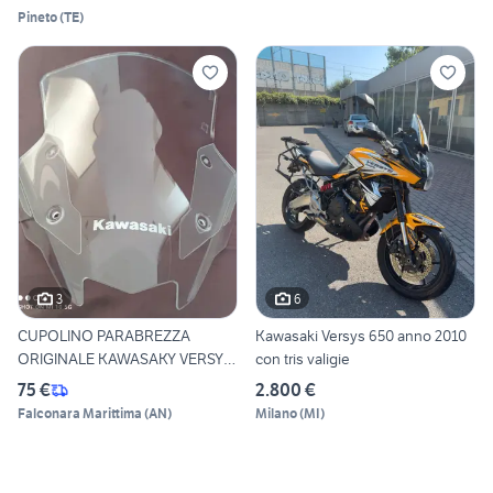
Pineto
(
TE
)
3
6
CUPOLINO PARABREZZA
Kawasaki Versys 650 anno 2010
ORIGINALE KAWASAKY VERSYS
con tris valigie
650
75 €
2.800 €
Falconara Marittima
(
AN
)
Milano
(
MI
)