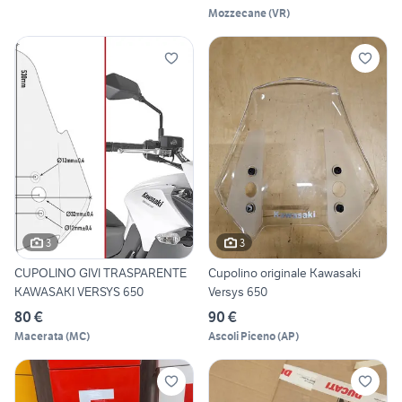
Mozzecane
(
VR
)
3
3
CUPOLINO GIVI TRASPARENTE
Cupolino originale Kawasaki
KAWASAKI VERSYS 650
Versys 650
80 €
90 €
Macerata
(
MC
)
Ascoli Piceno
(
AP
)