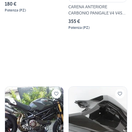
180 €
CARENA ANTERIORE
Potenza
(
PZ
)
CARBONIO PANIGALE V4 V4S
V4R V4SP
355 €
Potenza
(
PZ
)