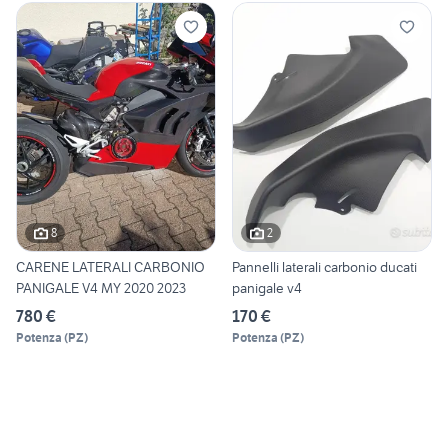
8
2
CARENE LATERALI CARBONIO
Pannelli laterali carbonio ducati
PANIGALE V4 MY 2020 2023
panigale v4
780 €
170 €
Potenza
(
PZ
)
Potenza
(
PZ
)