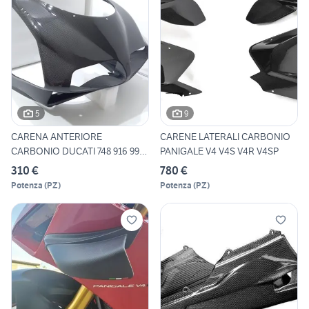
5
9
CARENA ANTERIORE
CARENE LATERALI CARBONIO
CARBONIO DUCATI 748 916 996
PANIGALE V4 V4S V4R V4SP
998
310 €
780 €
Potenza
(
PZ
)
Potenza
(
PZ
)