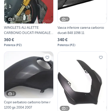
5
4
WINGLETS ALI ALETTE
Vasca inferiore carena carbonio
CARBONIO DUCATI PANIGALE
ducati 848 1098 11
V4 V4
360 €
340 €
Potenza
(
PZ
)
Potenza
(
PZ
)
2
Copri serbatoio carbonio bmw r
1200 gs 2004 2007
2