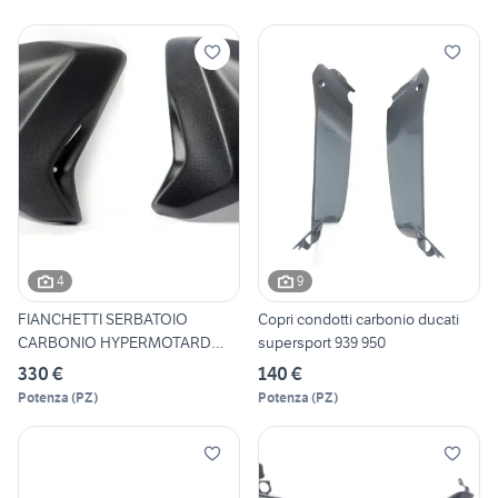
4
9
FIANCHETTI SERBATOIO
Copri condotti carbonio ducati
CARBONIO HYPERMOTARD
supersport 939 950
HYPERSTR
330 €
140 €
Potenza
(
PZ
)
Potenza
(
PZ
)