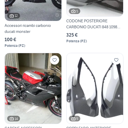
5
12
CODONE POSTERIORE
Accessori ricambi carbonio
CARBONIO DUCATI 848 1098
ducati monster
1198
325 €
100 €
Potenza
(
PZ
)
Potenza
(
PZ
)
14
5