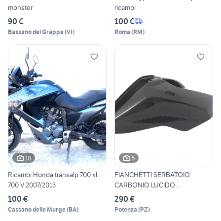
monster
ricambi
90 €
100 €
Bassano del Grappa
(
VI
)
Roma
(
RM
)
10
5
Ricambi Honda transalp 700 xl
FIANCHETTI SERBATOIO
700 V 2007/2013
CARBONIO LUCIDO
HYPERMOTARD 9
100 €
290 €
Cassano delle Murge
(
BA
)
Potenza
(
PZ
)