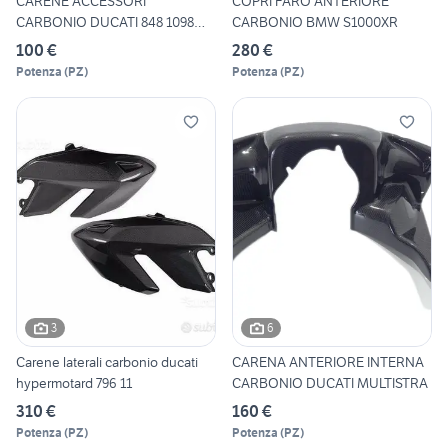
CARENE ACCESSORI
COPRI FARO ANTERIORE
CARBONIO DUCATI 848 1098
CARBONIO BMW S1000XR
1198
100 €
280 €
Potenza
(
PZ
)
Potenza
(
PZ
)
3
6
Carene laterali carbonio ducati
CARENA ANTERIORE INTERNA
hypermotard 796 11
CARBONIO DUCATI MULTISTRA
310 €
160 €
Potenza
(
PZ
)
Potenza
(
PZ
)