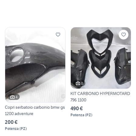
8
KIT CARBONIO HYPERMOTARD
4
796 1100
Copri serbatoio carbonio bmw gs
490 €
1200 adventure
Potenza
(
PZ
)
200 €
Potenza
(
PZ
)