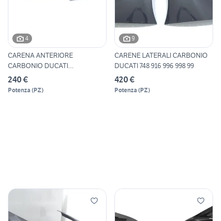
4
9
CARENA ANTERIORE
CARENE LATERALI CARBONIO
CARBONIO DUCATI
DUCATI 748 916 996 998 99
SUPERSPORT 939 95
240 €
420 €
Potenza
(
PZ
)
Potenza
(
PZ
)