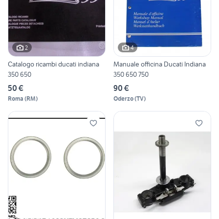
2
4
Catalogo ricambi ducati indiana
Manuale officina Ducati Indiana
350 650
350 650 750
50 €
90 €
Roma
(
RM
)
Oderzo
(
TV
)