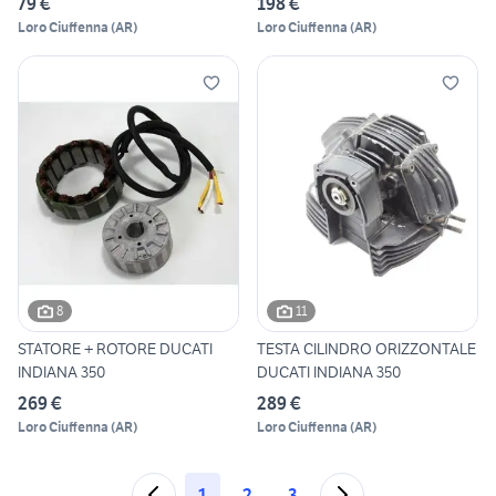
79 €
198 €
Loro Ciuffenna
(
AR
)
Loro Ciuffenna
(
AR
)
8
11
STATORE + ROTORE DUCATI
TESTA CILINDRO ORIZZONTALE
INDIANA 350
DUCATI INDIANA 350
269 €
289 €
Loro Ciuffenna
(
AR
)
Loro Ciuffenna
(
AR
)
1
2
3