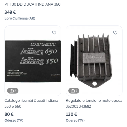
PHF30 DD DUCATI INDIANA 350
349 €
Loro Ciuffenna
(
AR
)
3
7
Catalogo ricambi Ducati indiana
Regolatore tensione moto epoca
350 e 650
352001 343582
80 €
130 €
Oderzo
(
TV
)
Oderzo
(
TV
)