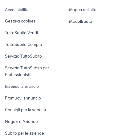
quisquina
Caravan e Camper
Accessibilità
Mappa del sito
fiat 124 sport 1600
honda cbr 1000 rr 2009
Loft, mansarde e
Veicoli commerciali
altro
Gestisci cookies
Modelli auto
Case vacanza
TuttoSubito Vendi
Uffici e Locali
TuttoSubito Compra
commerciali
Servizio TuttoSubito
elettronica
per la casa e la
sports e hobby
Servizio TuttoSubito per
persona
Informatica
Animali
Professionisti
Arredamento e
Console e
Accessori per
Casalinghi
Inserisci annuncio
Videogiochi
animali
Elettrodomestici
Promuovi annuncio
Audio/Video
Musica e Film
Giardino e Fai da te
Consigli per la vendita
Fotografia
Libri e Riviste
Abbigliamento e
Negozi e Aziende
Telefonia
Strumenti Musicali
Accessori
Subito per le aziende
Sports
Tutto per i bambini