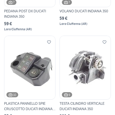
7
7
PEDANA POST DX DUCATI
VOLANO DUCATI INDIANA 350
INDIANA 350
59 €
59 €
Loro Ciuffenna
(
AR
)
Loro Ciuffenna
(
AR
)
10
9
PLASTICA PANNELLO SPIE
TESTA CILINDRO VERTICALE
CRUSCOTTO DUCATI INDIANA
DUCATI INDIANA 350
35