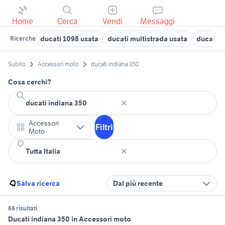
Home
Cerca
Vendi
Messaggi
ducati 1098 usata
ducati multistrada usata
ducati m
Ricerche
Subito
Accessori moto
ducati indiana 350
Cosa cerchi?
Accessori
Filtri
Moto
Salva ricerca
Dal più recente
66 risultati
Ducati indiana 350 in Accessori moto