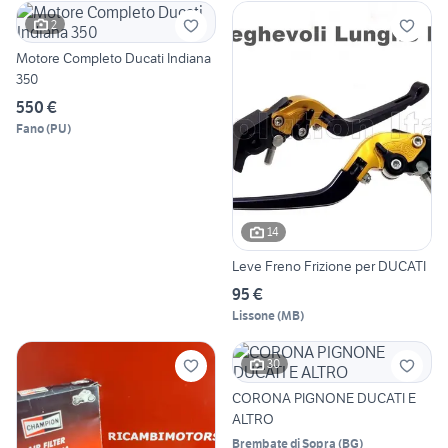
2
Motore Completo Ducati Indiana
350
550 €
Fano
(
PU
)
14
Leve Freno Frizione per DUCATI
95 €
Lissone
(
MB
)
30
CORONA PIGNONE DUCATI E
ALTRO
Brembate di Sopra
(
BG
)