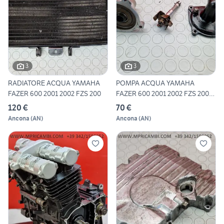
3
3
RADIATORE ACQUA YAMAHA
POMPA ACQUA YAMAHA
FAZER 600 2001 2002 FZS 200
FAZER 600 2001 2002 FZS 2003
20
120 €
70 €
Ancona
(
AN
)
Ancona
(
AN
)