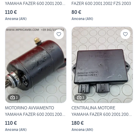
YAMAHA FAZER 600 2001 2002
FAZER 600 2001 2002 FZS 2003
FZS
110 €
80 €
Ancona
(
AN
)
Ancona
(
AN
)
3
3
MOTORINO AVVIAMENTO
CENTRALINA MOTORE
YAMAHA FAZER 600 2001 2002
YAMAHA FAZER 600 2001 2002
FZS
FZS 2
110 €
180 €
Ancona
(
AN
)
Ancona
(
AN
)