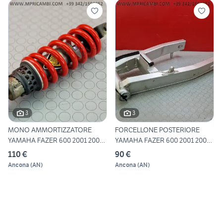
3
3
MONO AMMORTIZZATORE
FORCELLONE POSTERIORE
YAMAHA FAZER 600 2001 2002
YAMAHA FAZER 600 2001 2002
FZS
F
110 €
90 €
Ancona
(
AN
)
Ancona
(
AN
)