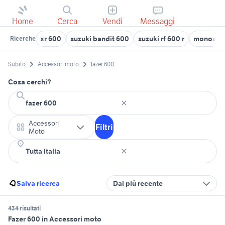
Home
Cerca
Vendi
Messaggi
xr 600
suzuki bandit 600
suzuki rf 600 r
monoammo
Ricerche
Subito
Accessori moto
fazer 600
Cosa cerchi?
Accessori
Filtri
Moto
Salva ricerca
Dal più recente
434 risultati
Fazer 600 in Accessori moto