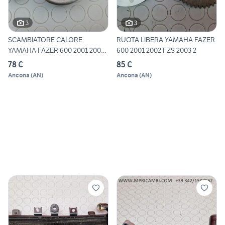
3
3
SCAMBIATORE CALORE
RUOTA LIBERA YAMAHA FAZER
YAMAHA FAZER 600 2001 2002
600 2001 2002 FZS 2003 2
FZS
78 €
85 €
Ancona
(
AN
)
Ancona
(
AN
)