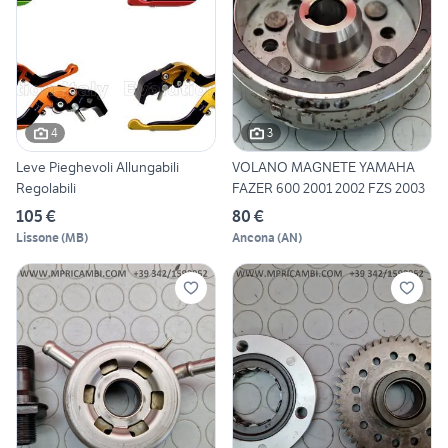
4
3
Leve Pieghevoli Allungabili
VOLANO MAGNETE YAMAHA
Regolabili
FAZER 600 2001 2002 FZS 2003
105 €
80 €
Lissone
(
MB
)
Ancona
(
AN
)