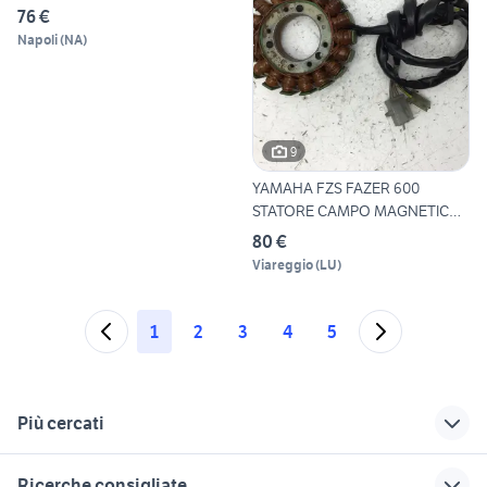
76 €
Napoli
(
NA
)
9
YAMAHA FZS FAZER 600
STATORE CAMPO MAGNETICO
PICK
80 €
Viareggio
(
LU
)
1
2
3
4
5
Più cercati
Correlati
Richerche simili
Suggerimenti
Ricerche consigliate