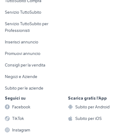
TuttoSubito Compra
commerciali
Servizio TuttoSubito
elettronica
per la casa e la
sports e hobby
Servizio TuttoSubito per
persona
Informatica
Animali
Professionisti
Arredamento e
Console e
Accessori per
Casalinghi
Inserisci annuncio
Videogiochi
animali
Elettrodomestici
Promuovi annuncio
Audio/Video
Musica e Film
Giardino e Fai da te
Consigli per la vendita
Fotografia
Libri e Riviste
Abbigliamento e
Negozi e Aziende
Telefonia
Strumenti Musicali
Accessori
Subito per le aziende
Sports
Tutto per i bambini
Seguici su
Scarica gratis l'App
Biciclette
Facebook
Subito per Android
Collezionismo
TikTok
Subito per iOS
Instagram