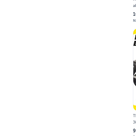
a
1
N
T
3
9