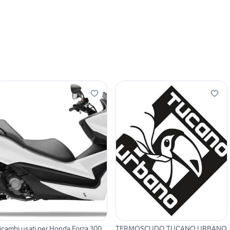
icambi usati per Honda Forza 300
TERMOSCUDO TUCANO URBANO