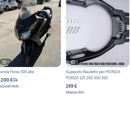
6
5
onda Forza 300 abs
Supporto Bauletto per HONDA
FORZA 125 250 300 350
.200 €
199 €
ozzuoli
(
NA
)
Milano
(
MI
)