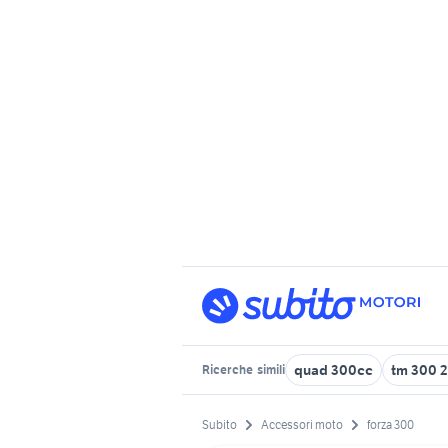
quad 300cc
tm 300 2
Ricerche
simili
Subito
Accessori moto
forza 300