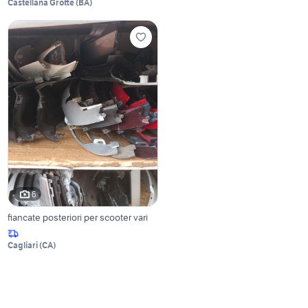
Castellana Grotte
(
BA
)
6
fiancate posteriori per scooter vari
Cagliari
(
CA
)