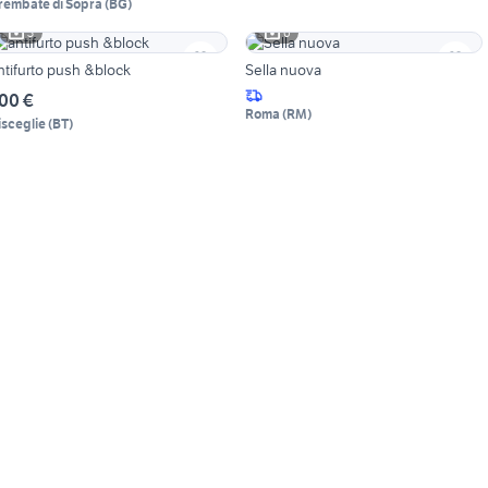
rembate di Sopra
(
BG
)
3
6
ntifurto push &block
Sella nuova
00 €
Roma
(
RM
)
isceglie
(
BT
)