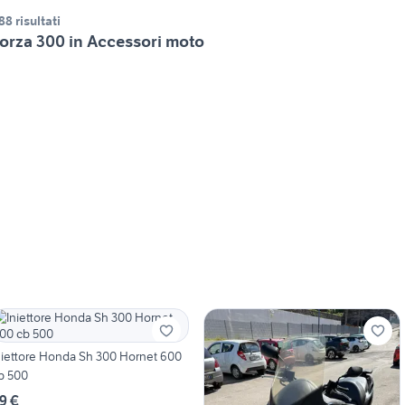
88 risultati
orza 300 in Accessori moto
niettore Honda Sh 300 Hornet 600
b 500
9 €