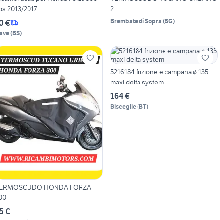
bs 2013/2017
2
Brembate di Sopra
(
BG
)
0 €
ave
(
BS
)
5216184 frizione e campana ø 135
maxi delta system
164 €
Bisceglie
(
BT
)
ERMOSCUDO HONDA FORZA
00
5 €