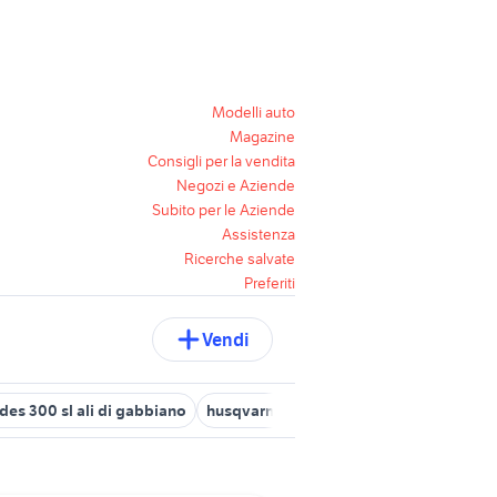
Modelli auto
Magazine
Consigli per la vendita
Negozi e Aziende
Subito per le Aziende
Assistenza
Ricerche salvate
Preferiti
Vendi
es 300 sl ali di gabbiano
husqvarna 300 2t
seconda mano Forz