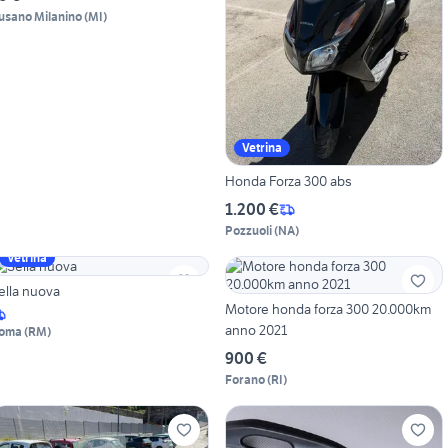
usano Milanino
(
MI
)
Vetrina
Honda Forza 300 abs
1.200 €
Pozzuoli
(
NA
)
Vetrina
ella nuova
Motore honda forza 300 20.000km
anno 2021
oma
(
RM
)
900 €
Forano
(
RI
)