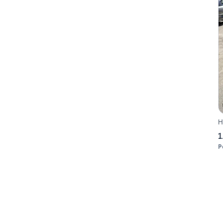
H
1
P