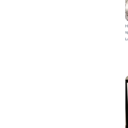
H
s
L