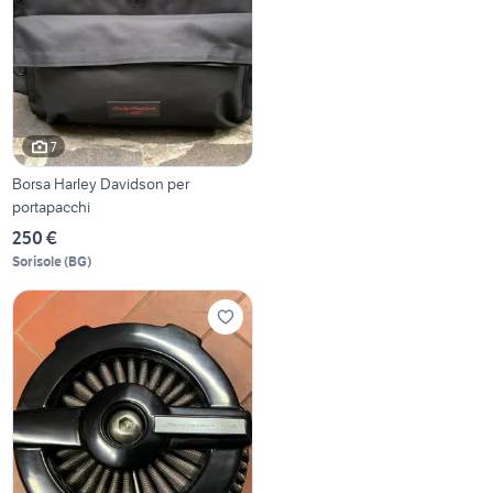
7
Borsa Harley Davidson per
portapacchi
250 €
Sorisole
(
BG
)