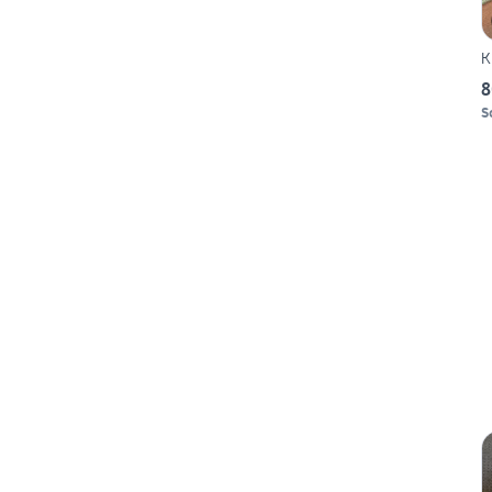
K
8
S