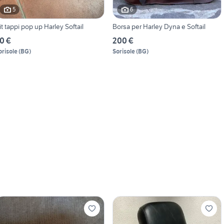
5
6
it tappi pop up Harley Softail
Borsa per Harley Dyna e Softail
0 €
200 €
orisole
(
BG
)
Sorisole
(
BG
)