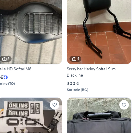
5
4
elle HD Softail M8
Sissy bar Harley Softail Slim
Blackline
 €
300 €
orino
(
TO
)
Sorisole
(
BG
)