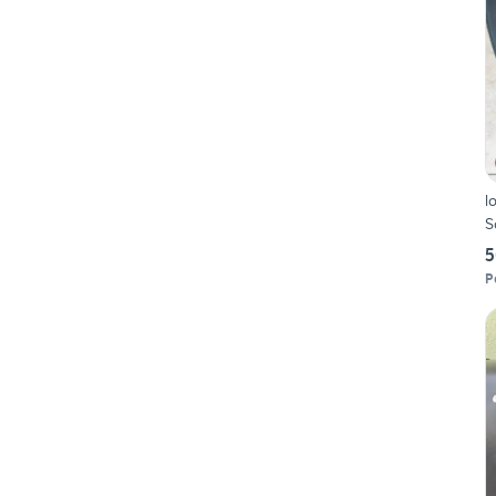
l
S
5
P