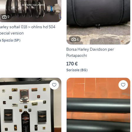
9
arley softail 018 > ohlins hd 504
pecial version
4
a Spezia
(
SP
)
Borsa Harley Davidson per
Portapacchi
170 €
Sorisole
(
BG
)