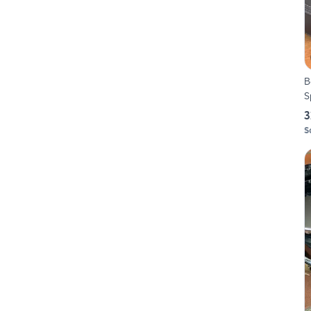
B
S
3
S