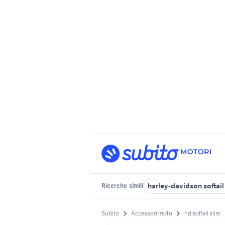
harley-davidson softail
Ricerche
simili
Subito
Accessori moto
hd softail slim