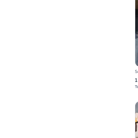
S
1
T