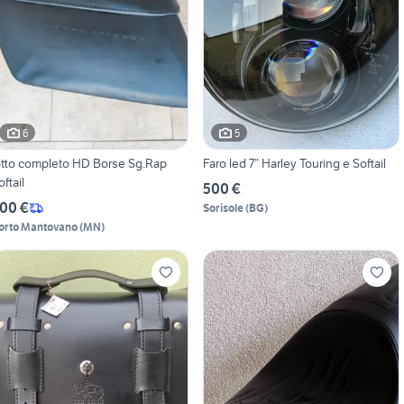
6
5
otto completo HD Borse Sg.Rap
Faro led 7” Harley Touring e Softail
oftail
500 €
00 €
Sorisole
(
BG
)
orto Mantovano
(
MN
)