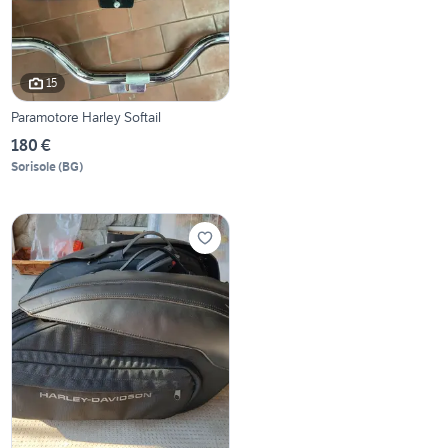
15
Paramotore Harley Softail
180 €
Sorisole
(
BG
)