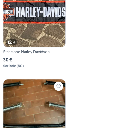
4
Striscione Harley Davidson
30 €
Sorisole
(
BG
)