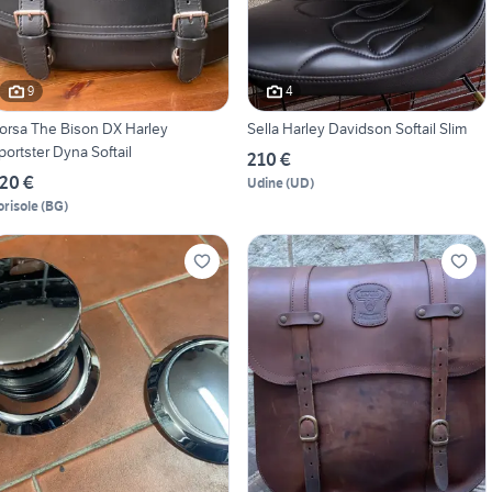
9
4
orsa The Bison DX Harley
Sella Harley Davidson Softail Slim
portster Dyna Softail
210 €
20 €
Udine
(
UD
)
orisole
(
BG
)