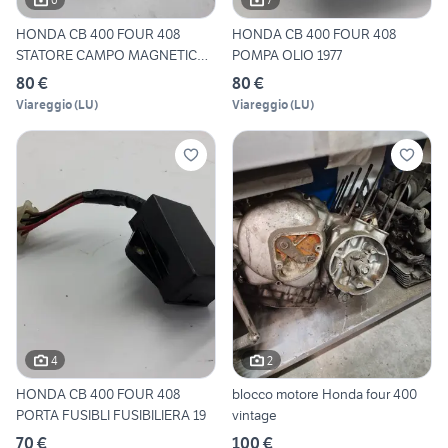
HONDA CB 400 FOUR 408
HONDA CB 400 FOUR 408
STATORE CAMPO MAGNETICO
POMPA OLIO 1977
PART
80 €
80 €
Viareggio
(
LU
)
Viareggio
(
LU
)
4
2
HONDA CB 400 FOUR 408
blocco motore Honda four 400
PORTA FUSIBLI FUSIBILIERA 19
vintage
70 €
100 €