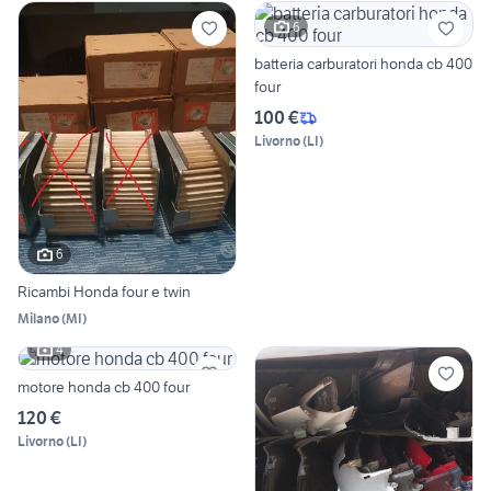
6
batteria carburatori honda cb 400
four
100 €
Livorno
(
LI
)
6
Ricambi Honda four e twin
Milano
(
MI
)
4
motore honda cb 400 four
120 €
Livorno
(
LI
)