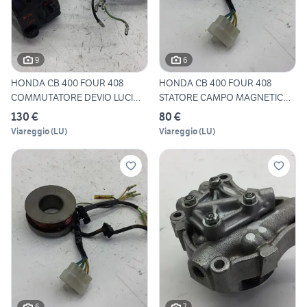
9
6
HONDA CB 400 FOUR 408
HONDA CB 400 FOUR 408
COMMUTATORE DEVIO LUCI
STATORE CAMPO MAGNETICO
SINIS
PART
130 €
80 €
Viareggio
(
LU
)
Viareggio
(
LU
)
6
7