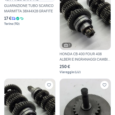
GUARNIZIONE TUBO SCARICO
MARMITTA 38X44X28 GRAFITE
17 €
Torino
(
TO
)
7
HONDA CB 400 FOUR 408
ALBERI E INGRANAGGI CAMBIO
1
250 €
Viareggio
(
LU
)