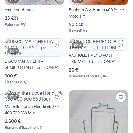
carterino Honda
Bauletto Givi Honda 400 four e
Moto simili
35 €
50 €
Palermo
(
PA
)
Roma
(
RM
)
4
2
PASTIGLIE FRENO POST
DISCO MARGHERITA
TRIUMPH BUELL HONDA
SEMIFLOTTANTE per HONDA
20 €
100 €
Brembate di Sopra
(
BG
)
Lissone
(
MB
)
7
Marmitte nuove Honda cb 350
400 500 550 four
1.600 €
Romano d'Ezzelino
(
VI
)