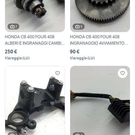
7
5
HONDA CB 400 FOUR 408
HONDA CB 400 FOUR 408
ALBERI E INGRANAGGI CAMBIO
INGRANAGGIO AVVIAMENTO
1
1977
250 €
90 €
Viareggio
(
LU
)
Viareggio
(
LU
)