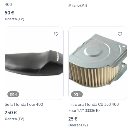
400
Milano
(
MI
)
50 €
Oderzo
(
TV
)
4
4
Sella Honda Four 400
Filtro aria Honda CB 350 400
Four 17210333610
250 €
25 €
Oderzo
(
TV
)
Oderzo
(
TV
)