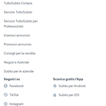
TuttoSubito Compra
commerciali
Servizio TuttoSubito
elettronica
per la casa e la
sports e hobby
Servizio TuttoSubito per
persona
Informatica
Animali
Professionisti
Arredamento e
Console e
Accessori per
Casalinghi
Inserisci annuncio
Videogiochi
animali
Elettrodomestici
Promuovi annuncio
Audio/Video
Musica e Film
Giardino e Fai da te
Consigli per la vendita
Fotografia
Libri e Riviste
Abbigliamento e
Negozi e Aziende
Telefonia
Strumenti Musicali
Accessori
Subito per le aziende
Sports
Tutto per i bambini
Seguici su
Scarica gratis l'App
Biciclette
Facebook
Subito per Android
Collezionismo
TikTok
Subito per iOS
Instagram