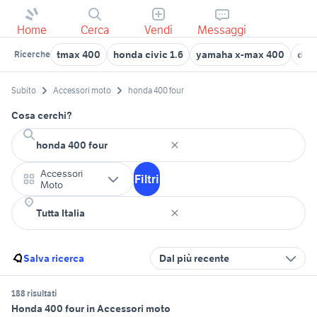
Home
Cerca
Vendi
Messaggi
tmax 400
honda civic 1.6
yamaha x-max 400
duc
Ricerche
Subito
Accessori moto
honda 400 four
Cosa cerchi?
Accessori
Filtri
Moto
Salva ricerca
Dal più recente
188 risultati
Honda 400 four in Accessori moto