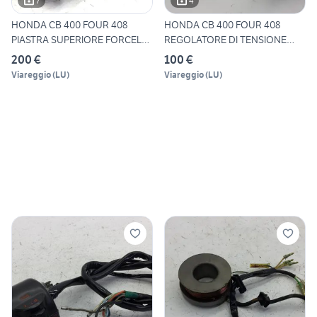
7
4
HONDA CB 400 FOUR 408
HONDA CB 400 FOUR 408
PIASTRA SUPERIORE FORCELLA
REGOLATORE DI TENSIONE
M
1977
200 €
100 €
Viareggio
(
LU
)
Viareggio
(
LU
)