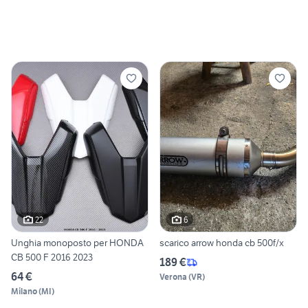
22
6
Unghia monoposto per HONDA
scarico arrow honda cb 500f/x
CB 500 F 2016 2023
189 €
64 €
Verona
(
VR
)
Milano
(
MI
)