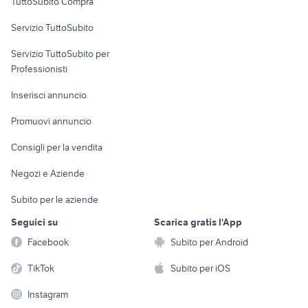
TuttoSubito Compra
commerciali
Servizio TuttoSubito
elettronica
per la casa e la
sports e hobby
Servizio TuttoSubito per
persona
Informatica
Animali
Professionisti
Arredamento e
Console e
Accessori per
Casalinghi
Inserisci annuncio
Videogiochi
animali
Elettrodomestici
Promuovi annuncio
Audio/Video
Musica e Film
Giardino e Fai da te
Consigli per la vendita
Fotografia
Libri e Riviste
Abbigliamento e
Negozi e Aziende
Telefonia
Strumenti Musicali
Accessori
Subito per le aziende
Sports
Tutto per i bambini
Seguici su
Scarica gratis l'App
Biciclette
Facebook
Subito per Android
Collezionismo
TikTok
Subito per iOS
Instagram