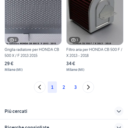
4
3
Griglia radiatore per HONDA CB
Filtro aria per HONDA CB 500 F /
500 X / F 2013 2015
X 2013 - 2018
29 €
34 €
Milano
(
MI
)
Milano
(
MI
)
1
2
3
Più cercati
Correlati
Richerche simili
Suggerimenti
Ricerche consigliate