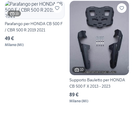
19
Parafango per HONDA CB 500 F
/ CBR 500 R 2019 2021
49 €
Milano
(
MI
)
10
Supporto Bauletto per HONDA
CB 500 F X 2013 - 2023
89 €
Milano
(
MI
)