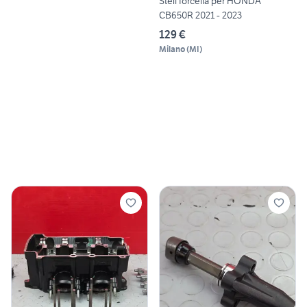
Steli forcella per HONDA
CB650R 2021 - 2023
129 €
Milano
(
MI
)