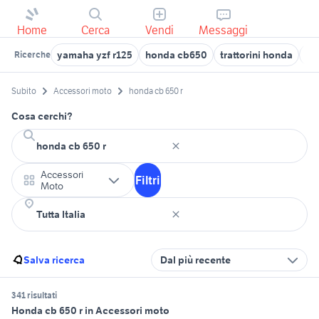
Home
Cerca
Vendi
Messaggi
yamaha yzf r125
honda cb650
trattorini honda
mo
Ricerche
Subito
Accessori moto
honda cb 650 r
Cosa cerchi?
Accessori
Filtri
Moto
Salva ricerca
Dal più recente
341 risultati
Honda cb 650 r in Accessori moto