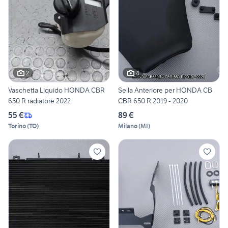
2
4
Vaschetta Liquido HONDA CBR
Sella Anteriore per HONDA CB
650 R radiatore 2022
CBR 650 R 2019 - 2020
55 €
89 €
Torino
(
TO
)
Milano
(
MI
)