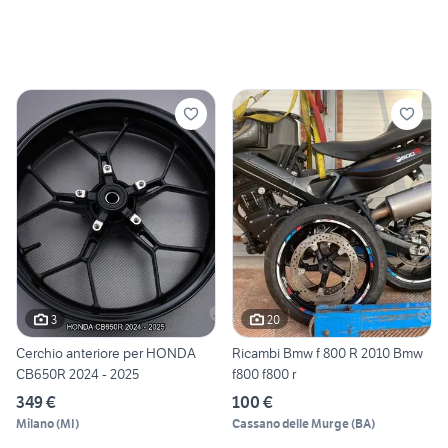
3
20
Cerchio anteriore per HONDA
Ricambi Bmw f 800 R 2010 Bmw
CB650R 2024 - 2025
f800 f800 r
349 €
100 €
Milano
(
MI
)
Cassano delle Murge
(
BA
)