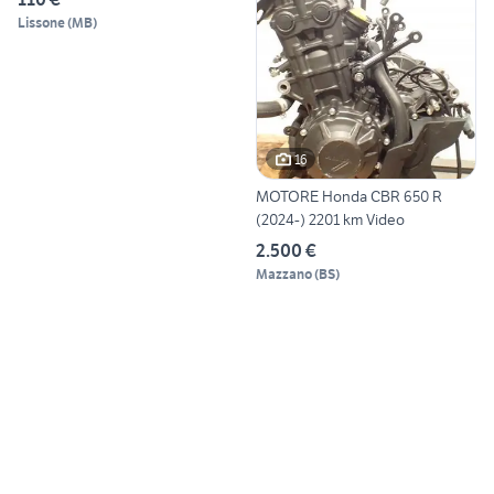
Lissone
(
MB
)
16
MOTORE Honda CBR 650 R
(2024-) 2201 km Video
2.500 €
Mazzano
(
BS
)