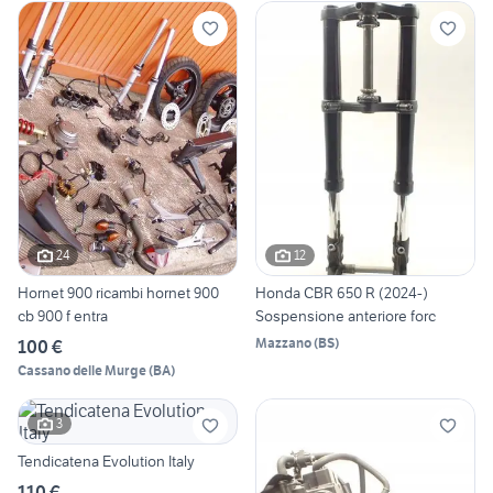
24
12
Hornet 900 ricambi hornet 900
Honda CBR 650 R (2024-)
cb 900 f entra
Sospensione anteriore forc
Mazzano
(
BS
)
100 €
Cassano delle Murge
(
BA
)
3
Tendicatena Evolution Italy
110 €