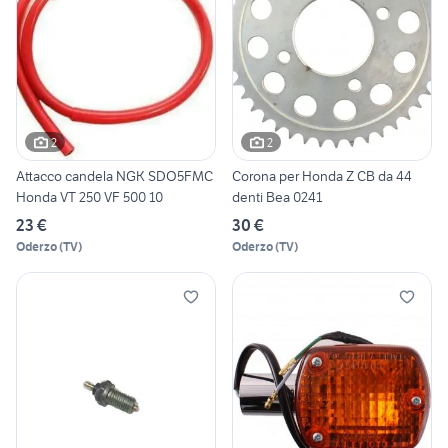
2
2
Attacco candela NGK SDO5FMC
Corona per Honda Z CB da 44
Honda VT 250 VF 500 10
denti Bea 0241
23 €
30 €
Oderzo
(
TV
)
Oderzo
(
TV
)