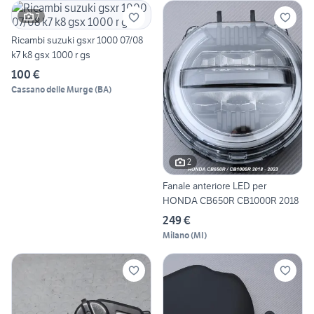
7
Ricambi suzuki gsxr 1000 07/08
k7 k8 gsx 1000 r gs
100 €
Cassano delle Murge
(
BA
)
2
Fanale anteriore LED per
HONDA CB650R CB1000R 2018
249 €
Milano
(
MI
)