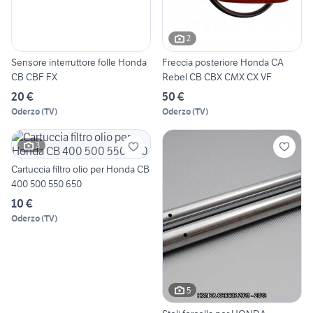
2
Sensore interruttore folle Honda
Freccia posteriore Honda CA
CB CBF FX
Rebel CB CBX CMX CX VF
20 €
50 €
Oderzo
(
TV
)
Oderzo
(
TV
)
3
Cartuccia filtro olio per Honda CB
400 500 550 650
10 €
Oderzo
(
TV
)
5