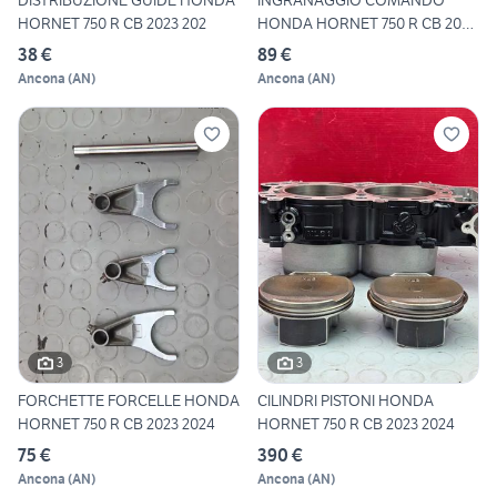
DISTRIBUZIONE GUIDE HONDA
INGRANAGGIO COMANDO
HORNET 750 R CB 2023 202
HONDA HORNET 750 R CB 2023
202
38 €
89 €
Ancona
(
AN
)
Ancona
(
AN
)
3
3
FORCHETTE FORCELLE HONDA
CILINDRI PISTONI HONDA
HORNET 750 R CB 2023 2024
HORNET 750 R CB 2023 2024
75 €
390 €
Ancona
(
AN
)
Ancona
(
AN
)