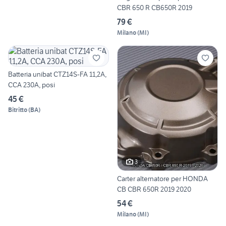
CBR 650 R CB650R 2019
79 €
Milano
(
MI
)
Batteria unibat CTZ14S-FA 11,2A,
CCA 230A, posi
45 €
Bitritto
(
BA
)
3
Carter alternatore per HONDA
CB CBR 650R 2019 2020
54 €
Milano
(
MI
)