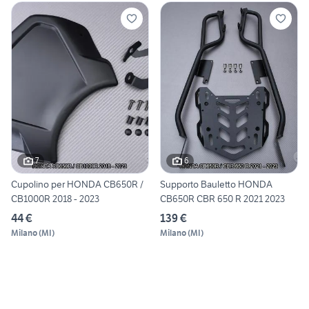
7
6
Cupolino per HONDA CB650R /
Supporto Bauletto HONDA
CB1000R 2018 - 2023
CB650R CBR 650 R 2021 2023
44 €
139 €
Milano
(
MI
)
Milano
(
MI
)