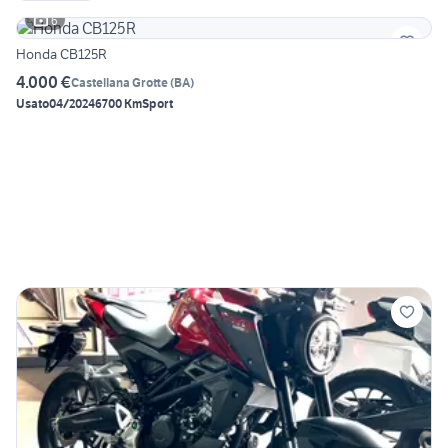
6
Honda CB125R
4.000 €
Castellana Grotte
(
BA
)
Usato
04/2024
6700 Km
Sport