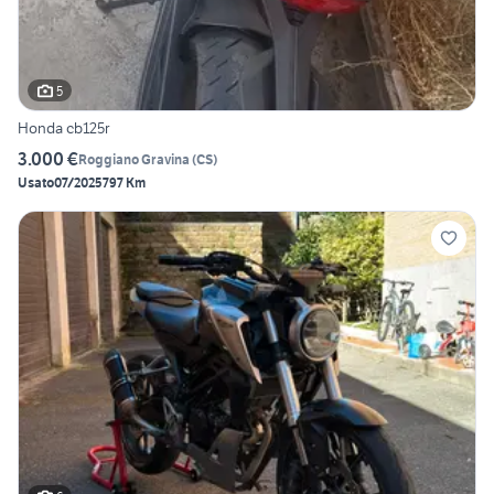
5
Honda cb125r
3.000 €
Roggiano Gravina
(
CS
)
Usato
07/2025
797 Km