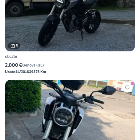
5
cb125r
2.000 €
Genova
(
GE
)
Usato
11/2018
39876 Km