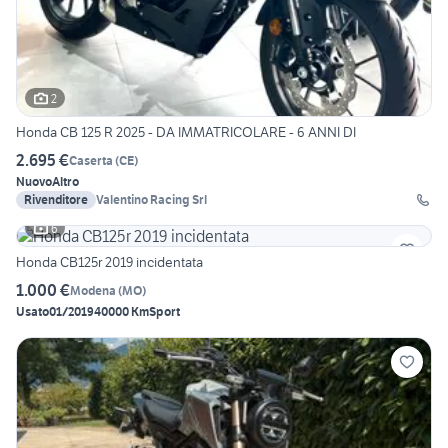
2
Honda CB 125 R 2025 - DA IMMATRICOLARE - 6 ANNI DI
2.695 €
Caserta
(
CE
)
Nuovo
Altro
Rivenditore
Valentino Racing Srl
6
Honda CB125r 2019 incidentata
1.000 €
Modena
(
MO
)
Usato
01/2019
40000 Km
Sport