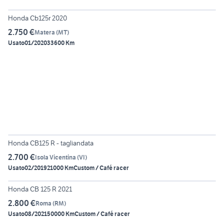
5
Honda Cb125r 2020
2.750 €
Matera
(
MT
)
Usato
01/2020
33600 Km
6
Honda CB125 R - tagliandata
2.700 €
Isola Vicentina
(
VI
)
Usato
02/2019
21000 Km
Custom / Café racer
Honda CB 125 R 2021
2.800 €
Roma
(
RM
)
Usato
08/2021
50000 Km
Custom / Café racer
5