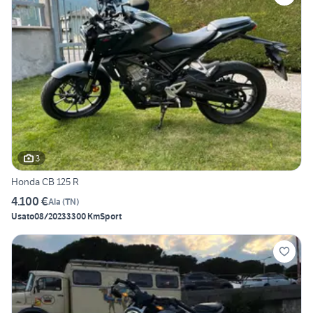
3
Honda CB 125 R
4.100 €
Ala
(
TN
)
Usato
08/2023
3300 Km
Sport