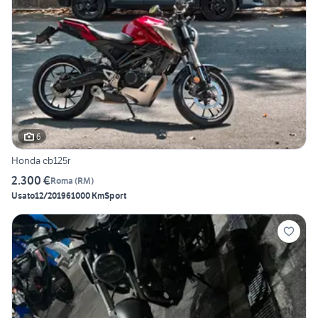
6
Honda cb125r
2.300 €
Roma
(
RM
)
Usato
12/2019
61000 Km
Sport