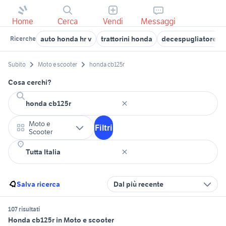
Home
Cerca
Vendi
Messaggi
auto honda hr v
trattorini honda
decespugliatore ho
Ricerche
Subito
Moto e scooter
honda cb125r
Cosa cerchi?
Moto e
Filtri
Scooter
Salva ricerca
Dal più recente
107 risultati
Honda cb125r in Moto e scooter