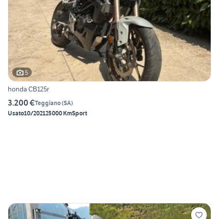
5
honda CB125r
3.200 €
Teggiano
(
SA
)
Usato
10/2021
25000 Km
Sport