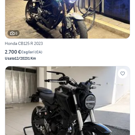
6
Honda CB125 R 2023
2.700 €
Cagliari
(
CA
)
Usato
12/2023
1 Km