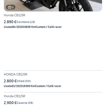
6
Honda CB125R
2.890 €
Carmiano
(
LE
)
Usato
06/2020
30809 Km
Custom / Café racer
5
HONDA CB125R
2.800 €
Chieti
(
CH
)
Usato
02/2023
15000 Km
Custom / Café racer
5
Honda CB125R
2.900 €
Caserta
(
CE
)