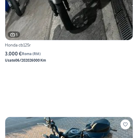
5
Honda cb125r
3.000 €
Roma
(
RM
)
Usato
06/2020
26000 Km