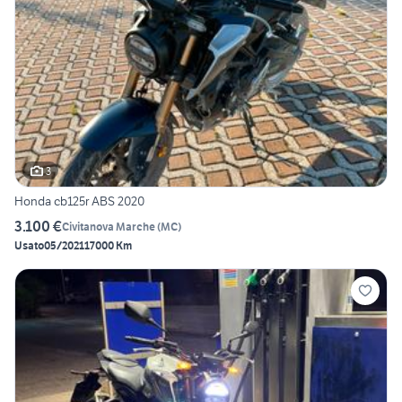
3
Honda cb125r ABS 2020
3.100 €
Civitanova Marche
(
MC
)
Usato
05/2021
17000 Km