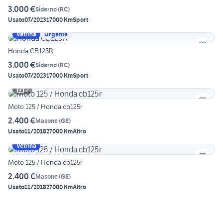
3.000 €
Siderno
(
RC
)
Usato
07/2023
17000 Km
Sport
Vetrina
Urgente
Honda CB125R
3.000 €
Siderno
(
RC
)
Usato
07/2023
17000 Km
Sport
2
Moto 125 / Honda cb125r
2.400 €
Masone
(
GE
)
Usato
11/2018
27000 Km
Altro
Vetrina
Moto 125 / Honda cb125r
2.400 €
Masone
(
GE
)
Usato
11/2018
27000 Km
Altro