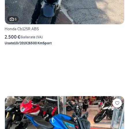
6
Honda Cb125R ABS
2.500 €
Gallarate
(
VA
)
Usato
10/2019
26500 Km
Sport