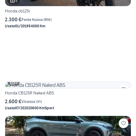
6
Honda cb125r
2.300 €
Fonte Nuova
(
RM
)
Usato
01/2019
54000 Km
6
Honda CB125R Naked ABS
2.600 €
Vicenza
(
VI
)
Usato
07/2020
20600 Km
Sport