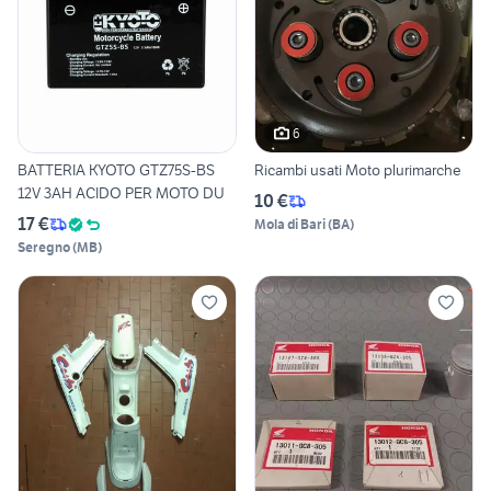
6
BATTERIA KYOTO GTZ75S-BS
Ricambi usati Moto plurimarche
12V 3AH ACIDO PER MOTO DU
10 €
17 €
Mola di Bari
(
BA
)
Seregno
(
MB
)