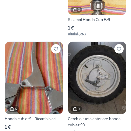
3
Ricambi Honda Cub Ez9
1 €
Rimini
(
RN
)
6
3
Honda cub ez9 - Ricambi vari
Cerchio ruota anteriore honda
cub ez 90
1 €