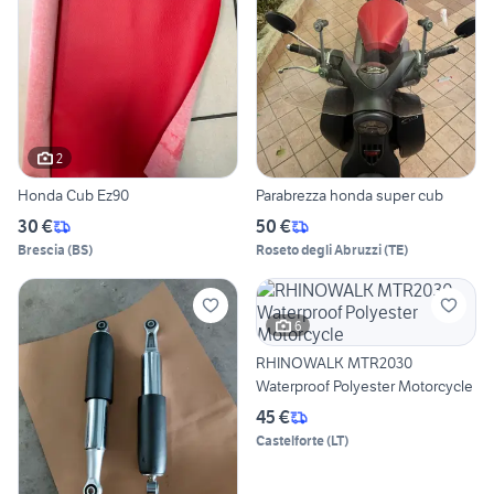
2
Honda Cub Ez90
Parabrezza honda super cub
30 €
50 €
Brescia
(
BS
)
Roseto degli Abruzzi
(
TE
)
6
RHINOWALK MTR2030
Waterproof Polyester Motorcycle
45 €
Castelforte
(
LT
)