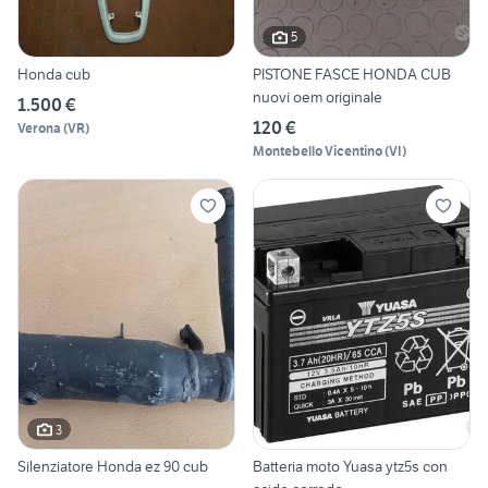
5
Honda cub
PISTONE FASCE HONDA CUB
nuovi oem originale
1.500 €
120 €
Verona
(
VR
)
Montebello Vicentino
(
VI
)
3
Silenziatore Honda ez 90 cub
Batteria moto Yuasa ytz5s con