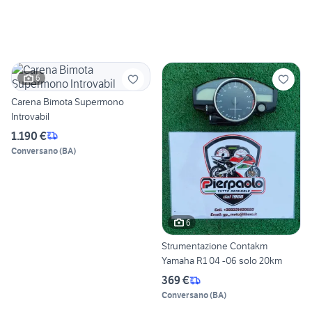
6
Carena Bimota Supermono
Introvabil
1.190 €
Conversano
(
BA
)
6
Strumentazione Contakm
Yamaha R1 04 -06 solo 20km
369 €
Conversano
(
BA
)