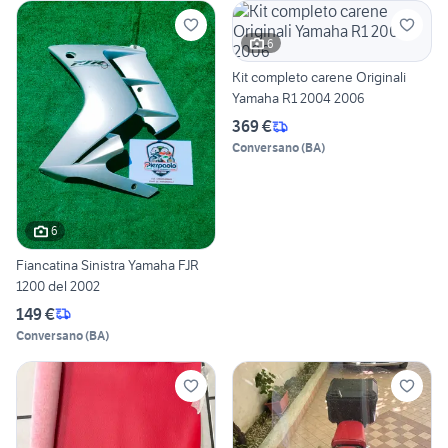
6
Kit completo carene Originali
Yamaha R1 2004 2006
369 €
Conversano
(
BA
)
6
Fiancatina Sinistra Yamaha FJR
1200 del 2002
149 €
Conversano
(
BA
)