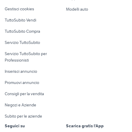
Veicoli commerciali
altro
Gestisci cookies
Modelli auto
Case vacanza
TuttoSubito Vendi
Uffici e Locali
TuttoSubito Compra
commerciali
Servizio TuttoSubito
elettronica
per la casa e la
sports e hobby
Servizio TuttoSubito per
persona
Informatica
Animali
Professionisti
Arredamento e
Console e
Accessori per
Casalinghi
Inserisci annuncio
Videogiochi
animali
Elettrodomestici
Promuovi annuncio
Audio/Video
Musica e Film
Giardino e Fai da te
Consigli per la vendita
Fotografia
Libri e Riviste
Abbigliamento e
Negozi e Aziende
Telefonia
Strumenti Musicali
Accessori
Subito per le aziende
Sports
Tutto per i bambini
Seguici su
Scarica gratis l'App
Biciclette