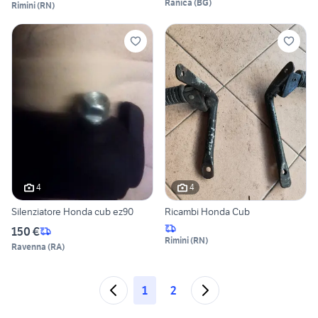
Ranica
(
BG
)
Rimini
(
RN
)
4
4
Silenziatore Honda cub ez90
Ricambi Honda Cub
150 €
Rimini
(
RN
)
Ravenna
(
RA
)
1
2