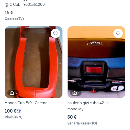
@ C Cub - 9501561000
15 €
Oderzo
(
TV
)
6
5
Honda Cub Ez9 - Carene
bauletto givi cubo 42 liri
monokey
100 €
60 €
Rimini
(
RN
)
Venaria Reale
(
TO
)