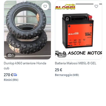
5
2
Dunlop k960 anteriore Honda
Batteria Malossi MB5L-B GEL
cub
25 €
270 €
Bernareggio
(
MB
)
Rimini
(
RN
)