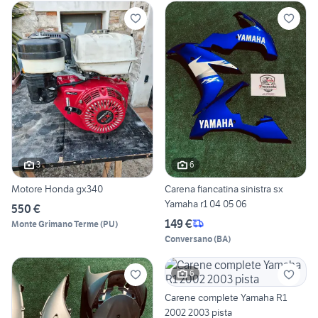
3
6
Motore Honda gx340
Carena fiancatina sinistra sx
Yamaha r1 04 05 06
550 €
149 €
Monte Grimano Terme
(
PU
)
Conversano
(
BA
)
6
Carene complete Yamaha R1
2002 2003 pista