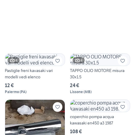
4
4
Pastiglie freni kavasaki vari
TAPPO OLIO MOTORE misura
modelli vedi elenco
30x1.5
12 €
24 €
Palermo
(
PA
)
Lissone
(
MB
)
coperchio pompa acqua
kawasaki en450 a3 1987
108 €