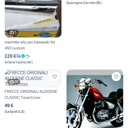
Quaregna Cerreto
(
BI
)
5
marmitte sito per kawasaki ltd
450 custom
220 €
Ariano Irpino
(
AV
)
28
FRECCE ORIGINALI ALOGENE
CLASSIC TizianCross
49 €
Gallipoli
(
LE
)