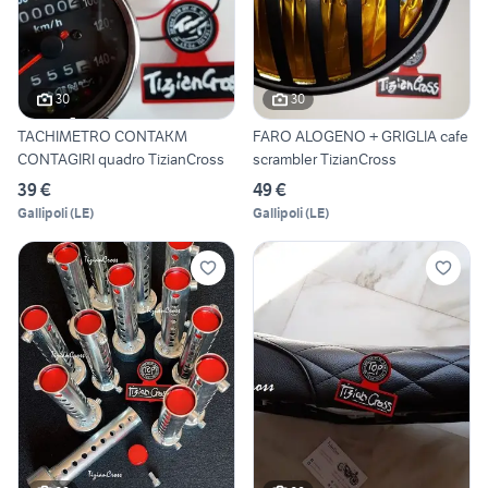
30
30
TACHIMETRO CONTAKM
FARO ALOGENO + GRIGLIA cafe
CONTAGIRI quadro TizianCross
scrambler TizianCross
39 €
49 €
Gallipoli
(
LE
)
Gallipoli
(
LE
)