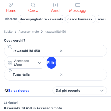
Home
Cerca
Vendi
Messaggi
decespugliatore kawasaki
casco kawasaki
iveco t
Ricerche
Subito
Accessori moto
kawasaki ltd 450
Cosa cerchi?
Accessori
Filtri
Moto
Salva ricerca
Dal più recente
18 risultati
Kawasaki ltd 450 in Accessori moto