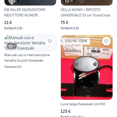
30
30
DB KILLER SILENZIATORE
SELLA MONO / BIPOSTO
RIDUTTORE RUMOR
UNIVERSALE 53 cm TizianCross
TizianCross
21 €
75 €
Gallipoli
(
LE
)
Gallipoli
(
LE
)
2
Manuali uso e manutenzione
Yamaha Suzuki Kawasaki
Vicenza
(
VI
)
Luce targa Kawasaki Ltd 450
125 €
Battipaglia
(
SA
)