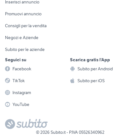
Casalinghi
Inserisci annuncio
Videogiochi
animali
Elettrodomestici
Promuovi annuncio
Audio/Video
Musica e Film
Giardino e Fai da te
Consigli per la vendita
Fotografia
Libri e Riviste
Abbigliamento e
Negozi e Aziende
Telefonia
Strumenti Musicali
Accessori
Subito per le aziende
Sports
Tutto per i bambini
Seguici su
Scarica gratis l'App
Biciclette
Facebook
Subito per Android
Collezionismo
TikTok
Subito per iOS
Instagram
YouTube
©
2026
Subito.it - P.IVA 05526340962