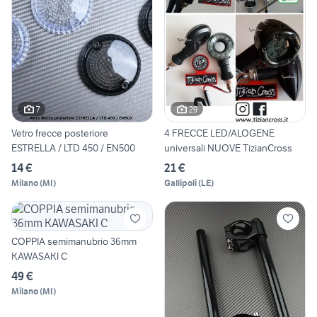
7
29
Vetro frecce posteriore
4 FRECCE LED/ALOGENE
ESTRELLA / LTD 450 / EN500
universali NUOVE TizianCross
14 €
21 €
Milano
(
MI
)
Gallipoli
(
LE
)
COPPIA semimanubrio 36mm
KAWASAKI C
49 €
Milano
(
MI
)