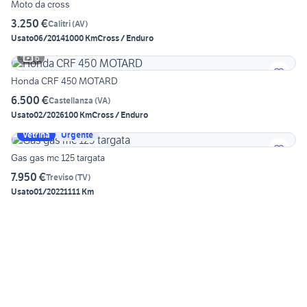
Moto da cross
3.250 €
Calitri
(
AV
)
Usato
06/2014
1000 Km
Cross / Enduro
6
Honda CRF 450 MOTARD
6.500 €
Castellanza
(
VA
)
Usato
02/2026
100 Km
Cross / Enduro
Vetrina
Urgente
Gas gas mc 125 targata
7.950 €
Treviso
(
TV
)
Usato
01/2022
1111 Km