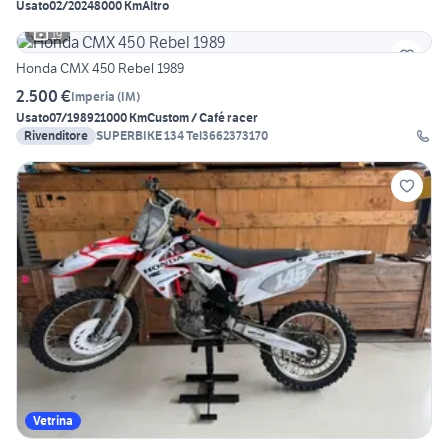
Usato
02/2024
8000 Km
Altro
19
Honda CMX 450 Rebel 1989
2.500 €
Imperia
(
IM
)
Usato
07/1989
21000 Km
Custom / Café racer
Rivenditore
SUPERBIKE 134 Tel3662373170
Vetrina