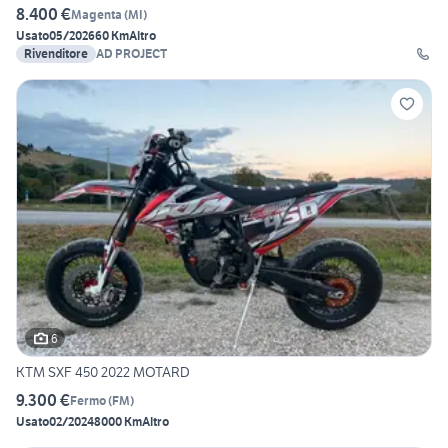
8.400 €
Magenta
(
MI
)
Usato
05/2026
60 Km
Altro
Rivenditore
AD PROJECT
6
KTM SXF 450 2022 MOTARD
9.300 €
Fermo
(
FM
)
Usato
02/2024
8000 Km
Altro