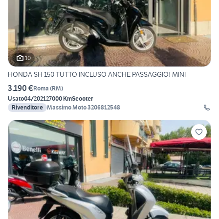
10
HONDA SH 150 TUTTO INCLUSO ANCHE PASSAGGIO! MINI
3.190 €
Roma
(
RM
)
Usato
04/2021
27000 Km
Scooter
Rivenditore
Massimo Moto 3206812548