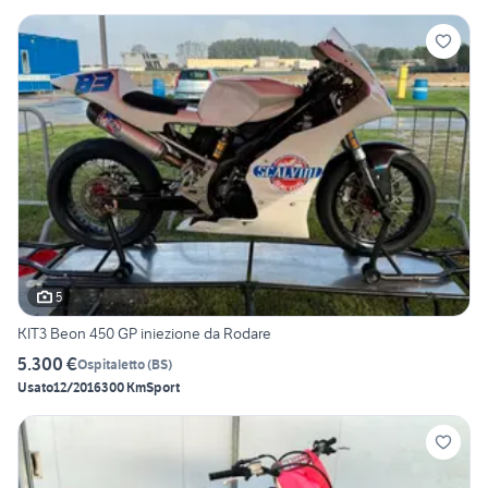
5
KIT3 Beon 450 GP iniezione da Rodare
5.300 €
Ospitaletto
(
BS
)
Usato
12/2016
300 Km
Sport