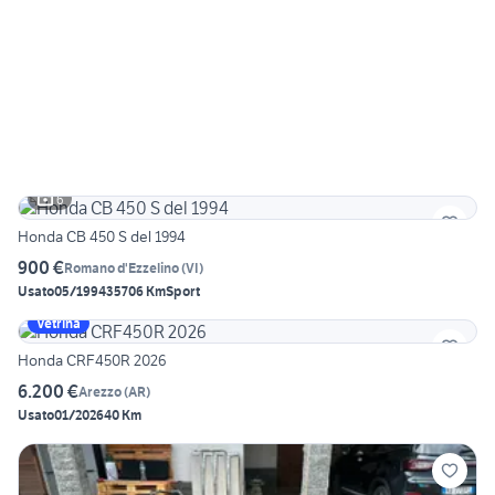
6
Honda CB 450 S del 1994
900 €
Romano d'Ezzelino
(
VI
)
Usato
05/1994
35706 Km
Sport
Vetrina
Honda CRF450R 2026
6.200 €
Arezzo
(
AR
)
Usato
01/2026
40 Km