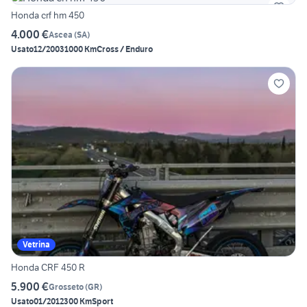
Honda crf hm 450
4.000 €
Ascea
(
SA
)
Usato
12/2003
1000 Km
Cross / Enduro
Vetrina
Honda CRF 450 R
5.900 €
Grosseto
(
GR
)
Usato
01/2012
300 Km
Sport