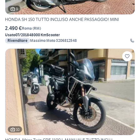
9
HONDA SH 150 TUTTO INCLUSO ANCHE PASSAGGIO! MINI
2.490 €
Roma
(
RM
)
Usato
07/2018
48000 Km
Scooter
Rivenditore
Massimo Moto 3206812548
10