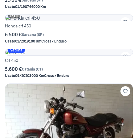
2.700 €
Sarcedo
(
VI
)
Usato
01/1987
44000 Km
6
Honda crf 450
6.500 €
Sarzana
(
SP
)
Usato
01/2019
100 Km
Cross / Enduro
Vetrina
Crf 450
5.600 €
Catania
(
CT
)
Usato
09/2020
3000 Km
Cross / Enduro