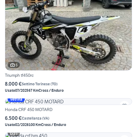
6
Triumph tf450rc
8.000 €
Settimo Torinese
(
TO
)
Usato
07/2025
67 Km
Cross / Enduro
Vetrina
Honda CRF 450 MOTARD
6.500 €
Castellanza
(
VA
)
Usato
02/2026
100 Km
Cross / Enduro
6