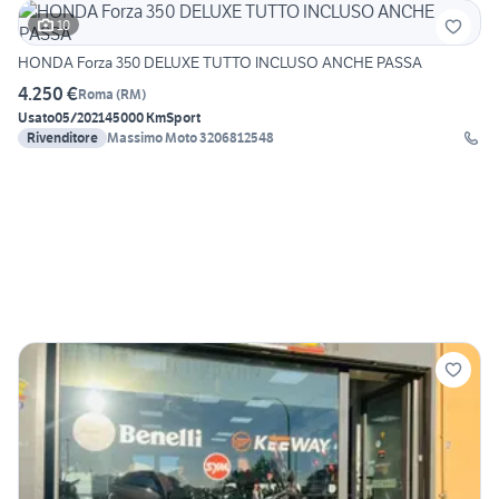
10
HONDA Forza 350 DELUXE TUTTO INCLUSO ANCHE PASSA
4.250 €
Roma
(
RM
)
Usato
05/2021
45000 Km
Sport
Rivenditore
Massimo Moto 3206812548