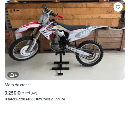
4
Moto da cross
3.250 €
Calitri
(
AV
)
Usato
06/2014
1000 Km
Cross / Enduro