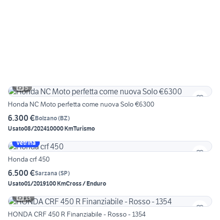
5
Honda NC Moto perfetta come nuova Solo €6300
6.300 €
Bolzano
(
BZ
)
Usato
08/2024
10000 Km
Turismo
Vetrina
Honda crf 450
6.500 €
Sarzana
(
SP
)
Usato
01/2019
100 Km
Cross / Enduro
13
HONDA CRF 450 R Finanziabile - Rosso - 1354