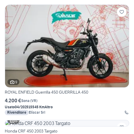
9
ROYAL ENFIELD Guerrilla 450 GUERRILLA 450
4.200 €
Sona
(
VR
)
Usato
04/2025
15545 Km
Altro
Rivenditore
Eliscar Srl
6
Honda CRF 450 2003 Targato