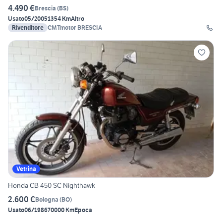
4.490 €
Brescia
(
BS
)
Usato
05/2005
1354 Km
Altro
Rivenditore
CMTmotor BRESCIA
Vetrina
Honda CB 450 SC Nighthawk
2.600 €
Bologna
(
BO
)
Usato
06/1986
70000 Km
Epoca