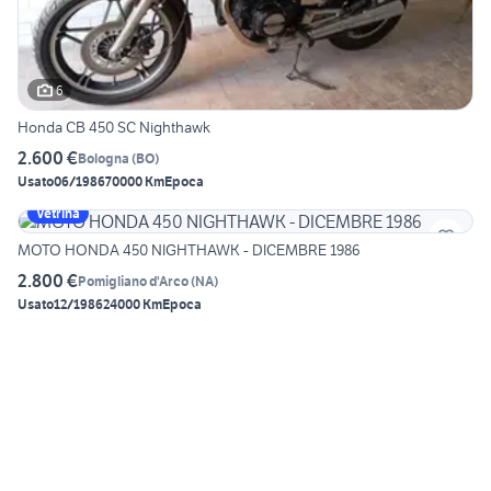
6
Honda CB 450 SC Nighthawk
2.600 €
Bologna
(
BO
)
Usato
06/1986
70000 Km
Epoca
Vetrina
MOTO HONDA 450 NIGHTHAWK - DICEMBRE 1986
2.800 €
Pomigliano d'Arco
(
NA
)
Usato
12/1986
24000 Km
Epoca