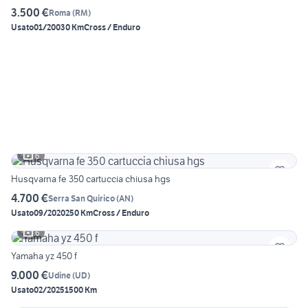
3.500 €
Roma
(
RM
)
Usato
01/2003
0 Km
Cross / Enduro
6
Husqvarna fe 350 cartuccia chiusa hgs
4.700 €
Serra San Quirico
(
AN
)
Usato
09/2020
250 Km
Cross / Enduro
6
Yamaha yz 450 f
9.000 €
Udine
(
UD
)
Usato
02/2025
1500 Km