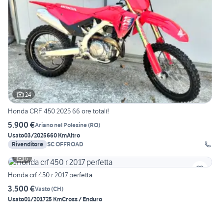
24
Honda CRF 450 2025 66 ore totali!
5.900 €
Ariano nel Polesine
(
RO
)
Usato
03/2025
660 Km
Altro
Rivenditore
SC OFFROAD
6
Honda crf 450 r 2017 perfetta
3.500 €
Vasto
(
CH
)
Usato
01/2017
25 Km
Cross / Enduro