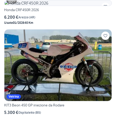
5
Honda CRF450R 2026
6.200 €
Arezzo
(
AR
)
Usato
01/2026
40 Km
Vetrina
KIT3 Beon 450 GP iniezione da Rodare
5.300 €
Ospitaletto
(
BS
)