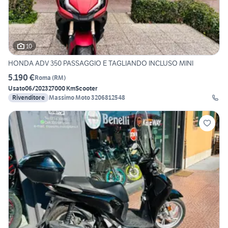
10
HONDA ADV 350 PASSAGGIO E TAGLIANDO INCLUSO MINI
5.190 €
Roma
(
RM
)
Usato
06/2023
27000 Km
Scooter
Rivenditore
Massimo Moto 3206812548