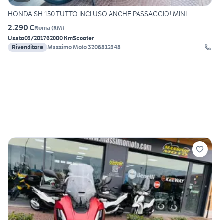
HONDA SH 150 TUTTO INCLUSO ANCHE PASSAGGIO! MINI
2.290 €
Roma
(
RM
)
Usato
05/2017
62000 Km
Scooter
Rivenditore
Massimo Moto 3206812548