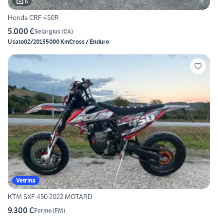
6
Honda CRF 450R
5.000 €
Selargius
(
CA
)
Usato
02/2015
5000 Km
Cross / Enduro
Vetrina
KTM SXF 450 2022 MOTARD
9.300 €
Fermo
(
FM
)