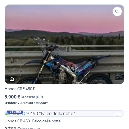
6
Honda CRF 450 R
5.900 €
Grosseto
(
GR
)
Usato
01/2012
300 Km
Sport
Vetrina
Honda CB 450 "Falco della notte"