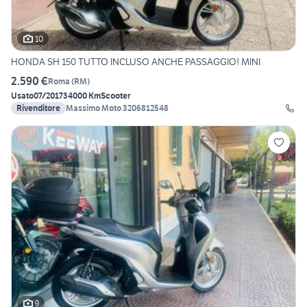
10
HONDA SH 150 TUTTO INCLUSO ANCHE PASSAGGIO! MINI
2.590 €
Roma
(
RM
)
Usato
07/2017
34000 Km
Scooter
Rivenditore
Massimo Moto 3206812548
9