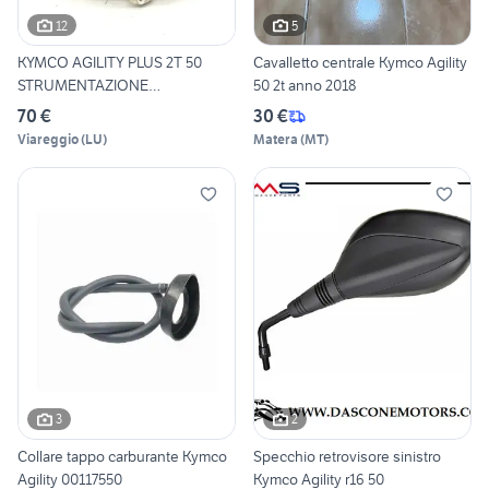
12
5
KYMCO AGILITY PLUS 2T 50
Cavalletto centrale Kymco Agility
STRUMENTAZIONE
50 2t anno 2018
CONTACHILO
70 €
30 €
Viareggio
(
LU
)
Matera
(
MT
)
3
2
Collare tappo carburante Kymco
Specchio retrovisore sinistro
Agility 00117550
Kymco Agility r16 50