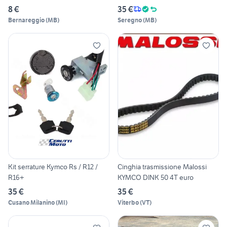
8 €
35 €
Bernareggio
(
MB
)
Seregno
(
MB
)
Kit serrature Kymco Rs / R12 /
Cinghia trasmissione Malossi
R16+
KYMCO DINK 50 4T euro
35 €
35 €
Cusano Milanino
(
MI
)
Viterbo
(
VT
)