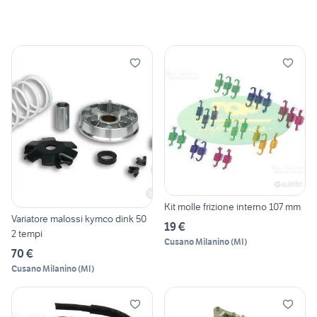
Kit molle frizione interno 107 mm
Variatore malossi kymco dink 50
19 €
2 tempi
Cusano Milanino
(
MI
)
70 €
Cusano Milanino
(
MI
)