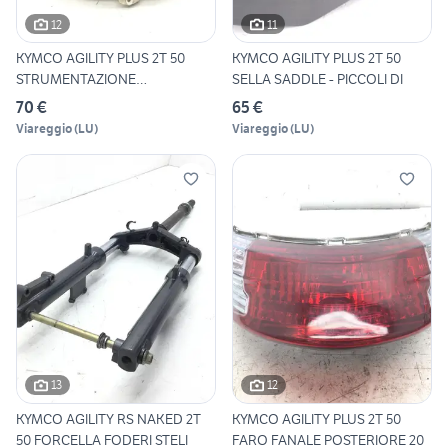
12
11
KYMCO AGILITY PLUS 2T 50
KYMCO AGILITY PLUS 2T 50
STRUMENTAZIONE
SELLA SADDLE - PICCOLI DI
CONTACHILO
70 €
65 €
Viareggio
(
LU
)
Viareggio
(
LU
)
13
12
KYMCO AGILITY RS NAKED 2T
KYMCO AGILITY PLUS 2T 50
50 FORCELLA FODERI STELI
FARO FANALE POSTERIORE 20