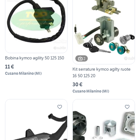
Bobina kymco agility 50 125 150
2
11 €
Kit serrature kymco agilty ruote
Cusano Milanino
(
MI
)
16 50 125 20
30 €
Cusano Milanino
(
MI
)