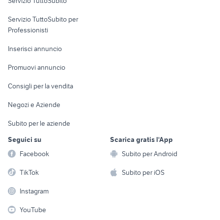
Servizio TuttoSubito
elettronica
per la casa e la
sports e hobby
Servizio TuttoSubito per
persona
Informatica
Animali
Professionisti
Arredamento e
Console e
Accessori per
Casalinghi
Inserisci annuncio
Videogiochi
animali
Elettrodomestici
Promuovi annuncio
Audio/Video
Musica e Film
Giardino e Fai da te
Consigli per la vendita
Fotografia
Libri e Riviste
Abbigliamento e
Negozi e Aziende
Telefonia
Strumenti Musicali
Accessori
Subito per le aziende
Sports
Tutto per i bambini
Seguici su
Scarica gratis l'App
Biciclette
Facebook
Subito per Android
Collezionismo
TikTok
Subito per iOS
Instagram
YouTube