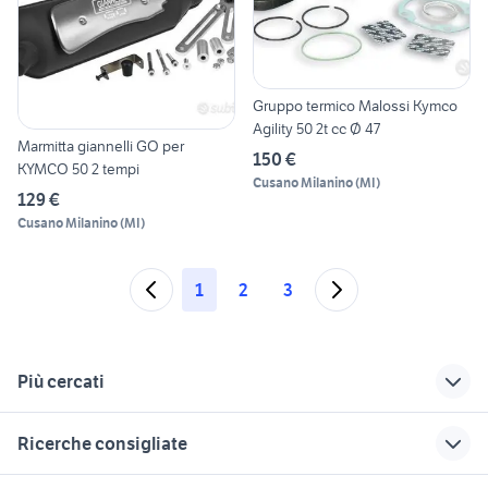
Gruppo termico Malossi Kymco
Agility 50 2t cc Ø 47
Marmitta giannelli GO per
150 €
KYMCO 50 2 tempi
Cusano Milanino
(
MI
)
129 €
Cusano Milanino
(
MI
)
1
2
3
Più cercati
Correlati
Richerche simili
Suggerimenti
Ricerche consigliate
rieju mrt 50
250 2t moto
lml star 150 2t
piaggio ape 50
yamaha yzf r125
malaguti xtm 50
honda 250 2t
moto usate trapani e