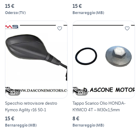
15 €
15 €
Oderzo
(
TV
)
Bernareggio
(
MB
)
2
2
Specchio retrovisore destro
Tappo Scarico Olio HONDA-
Kymco Agility r16 50-1
KYMCO 4T – M30x1,5mm
15 €
8 €
Bernareggio
(
MB
)
Bernareggio
(
MB
)