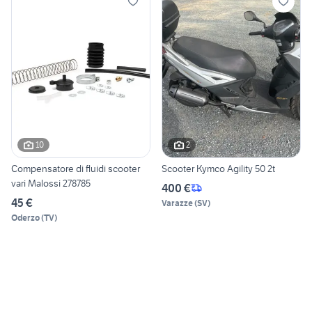
10
2
Compensatore di fluidi scooter
Scooter Kymco Agility 50 2t
vari Malossi 278785
400 €
45 €
Varazze
(
SV
)
Oderzo
(
TV
)