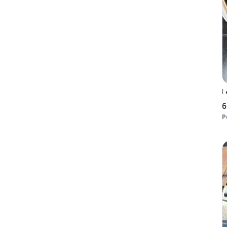
L
6
P