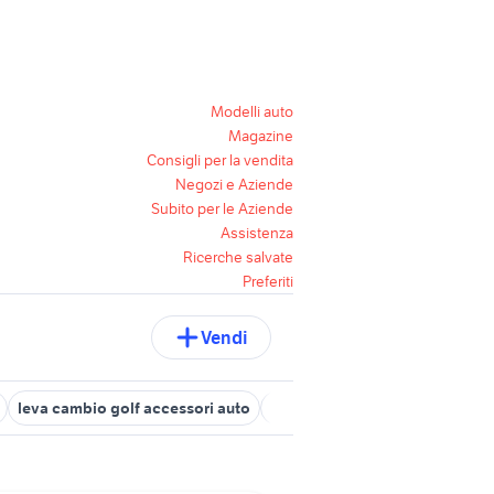
Modelli auto
Magazine
Consigli per la vendita
Negozi e Aziende
Subito per le Aziende
Assistenza
Ricerche salvate
Preferiti
Vendi
leva cambio golf accessori auto
leva freno sh 125
leva cambi