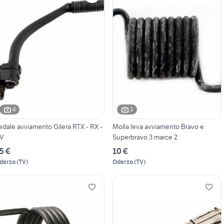
4
3
edale avviamento Gilera RTX - RX -
Molla leva avviamento Bravo e
V
Superbravo 3 marce 2
5 €
10 €
derzo
(
TV
)
Oderzo
(
TV
)