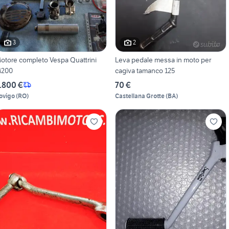
3
2
otore completo Vespa Quattrini
Leva pedale messa in moto per
200
cagiva tamanco 125
.800 €
70 €
ovigo
(
RO
)
Castellana Grotte
(
BA
)