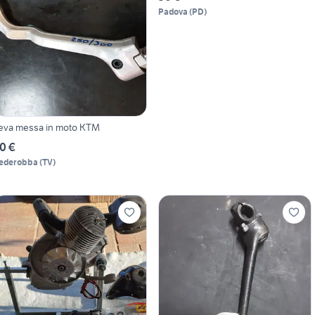
Padova
(
PD
)
eva messa in moto KTM
0 €
ederobba
(
TV
)