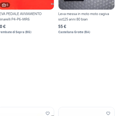
6
EVA PEDALE AVVIAMENTO
Leva messa in moto moto cagiva
inarelli P4-P6-MR6
sst125 anni 80 bian
0 €
55 €
rembate di Sopra
(
BG
)
Castellana Grotte
(
BA
)