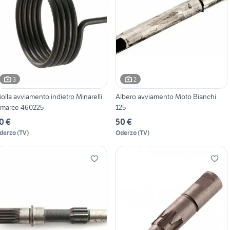
3
2
olla avviamento indietro Minarelli
Albero avviamento Moto Bianchi
 marce 460225
125
0 €
50 €
derzo
(
TV
)
Oderzo
(
TV
)