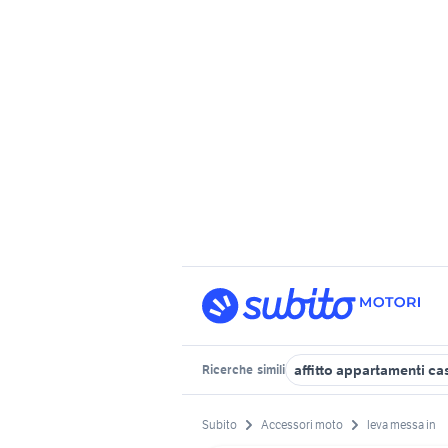
affitto appartamenti ca
Ricerche
simili
Subito
Accessori moto
leva messa in