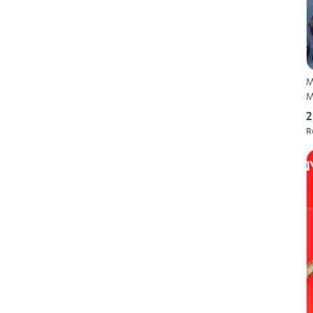
M
M
2
R