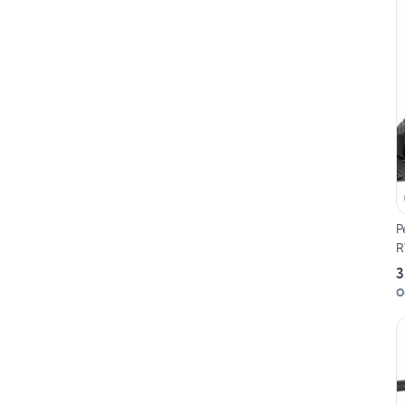
P
R
3
O