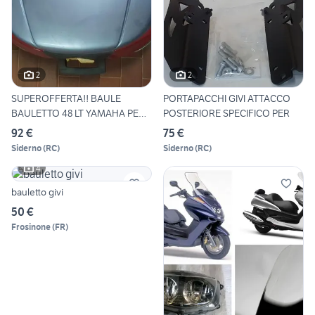
2
2
SUPEROFFERTA!! BAULE
PORTAPACCHI GIVI ATTACCO
BAULETTO 48 LT YAMAHA PER
POSTERIORE SPECIFICO PER
YP
92 €
75 €
Siderno
(
RC
)
Siderno
(
RC
)
4
bauletto givi
50 €
Frosinone
(
FR
)