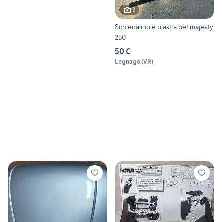
3
Schienalino e piastra per majesty
250
50 €
Legnago
(
VR
)