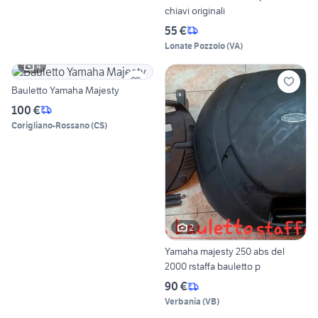
chiavi originali
55 €
Lonate Pozzolo
(
VA
)
4
Bauletto Yamaha Majesty
100 €
Corigliano-Rossano
(
CS
)
2
Yamaha majesty 250 abs del
2000 rstaffa bauletto p
90 €
Verbania
(
VB
)