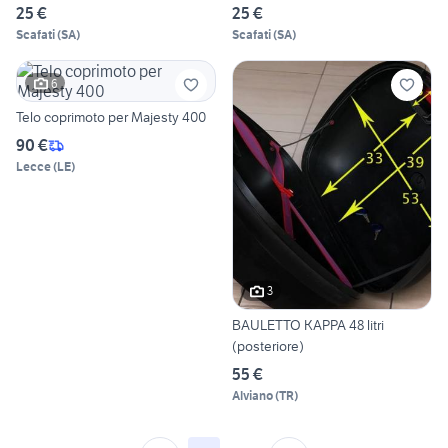
25 €
25 €
Scafati
(
SA
)
Scafati
(
SA
)
6
Telo coprimoto per Majesty 400
90 €
Lecce
(
LE
)
3
BAULETTO KAPPA 48 litri
(posteriore)
55 €
Alviano
(
TR
)