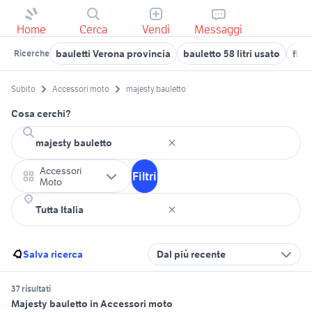
Home
Cerca
Vendi
Messaggi
bauletti Verona provincia
bauletto 58 litri usato
fiat
Ricerche
Subito
Accessori moto
majesty bauletto
Cosa cerchi?
Accessori
Filtri
Moto
Salva ricerca
Dal più recente
37 risultati
Majesty bauletto in Accessori moto