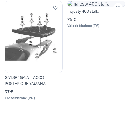
majesty 400 staffa
25 €
Valdobbiadene
(
TV
)
GIVI SR46M ATTACCO
POSTERIORE YAMAHA
MAJESTY 125-1
37 €
Fossombrone
(
PU
)