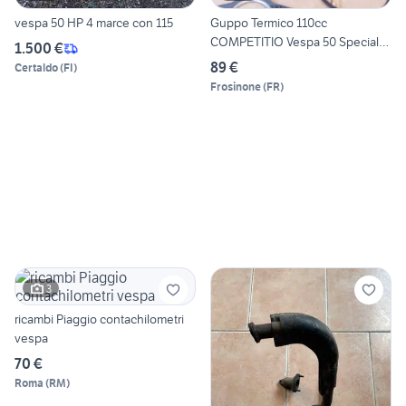
vespa 50 HP 4 marce con 115
Guppo Termico 110cc
COMPETITIO Vespa 50 Special
1.500 €
PK
89 €
Certaldo
(
FI
)
Frosinone
(
FR
)
3
ricambi Piaggio contachilometri
vespa
70 €
Roma
(
RM
)