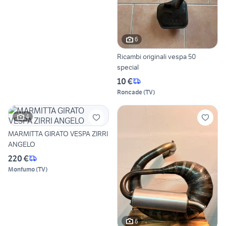
6
Ricambi originali vespa 50
special
10 €
Roncade
(
TV
)
4
MARMITTA GIRATO VESPA ZIRRI
ANGELO
220 €
Monfumo
(
TV
)
6