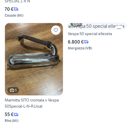
SPECIAL L R N
70 €
Cesate
(
MI
)
6
Vespa 50 special ellezeta
6.800 €
Mergozzo
(
VB
)
5
Marmitta SITO cromata x Vespa
50Special-L-N-R,Usat
55 €
Rho
(
MI
)