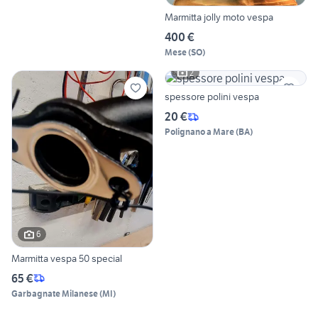
Marmitta jolly moto vespa
400 €
Mese
(
SO
)
2
spessore polini vespa
20 €
Polignano a Mare
(
BA
)
6
Marmitta vespa 50 special
65 €
Garbagnate Milanese
(
MI
)