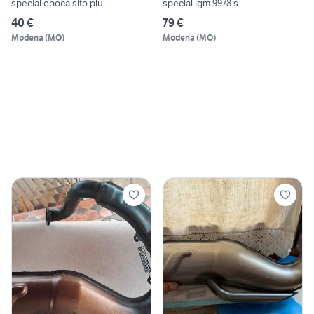
special epoca sito plu
special igm 9978 s
40 €
79 €
Modena
(
MO
)
Modena
(
MO
)