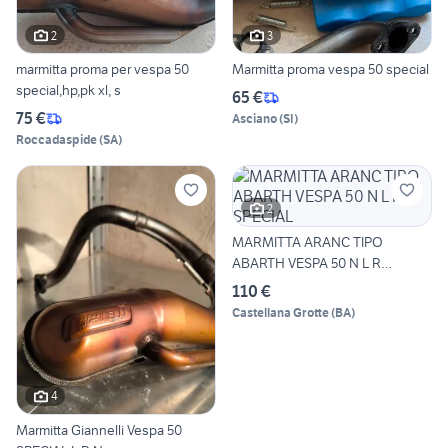
2
3
marmitta proma per vespa 50
Marmitta proma vespa 50 special
special,hp,pk xl, s
65 €
75 €
Asciano
(
SI
)
Roccadaspide
(
SA
)
2
MARMITTA ARANC TIPO
ABARTH VESPA 50 N L R
SPECIAL
110 €
Castellana Grotte
(
BA
)
4
Marmitta Giannelli Vespa 50