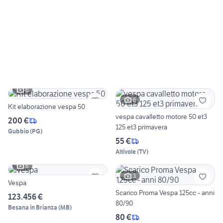
6
6
Kit elaborazione vespa 50
vespa cavalletto motore 50 et3
200 €
125 et3 primavera
Gubbio
(
PG
)
55 €
Altivole
(
TV
)
6
3
Vespa
Scarico Proma Vespa 125cc - anni
123.456 €
80/90
Besana in Brianza
(
MB
)
80 €