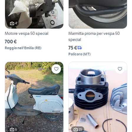
4
Motore vespa 50 special
Marmitta proma per vespa 50
special
700 €
75 €
Reggio nell'Emilia
(
RE
)
Policoro
(
MT
)
6
15