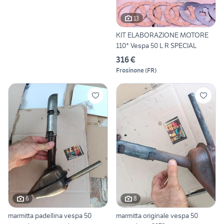
13
KIT ELABORAZIONE MOTORE
110* Vespa 50 L R SPECIAL
316 €
Frosinone
(
FR
)
6
8
marmitta padellina vespa 50
marmitta originale vespa 50