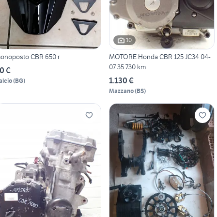
10
onoposto CBR 650 r
MOTORE Honda CBR 125 JC34 04-
07 35.730 km
0 €
1.130 €
alcio
(
BG
)
Mazzano
(
BS
)