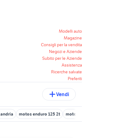
Modelli auto
Magazine
Consigli per la vendita
Negozi e Aziende
Subito per le Aziende
Assistenza
Ricerche salvate
Preferiti
Vendi
 andria
motos enduro 125 2t
moto guzzi eldorado 1400
moto u