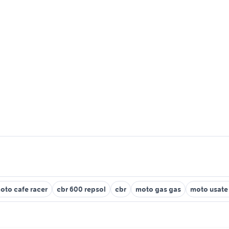
oto cafe racer
cbr 600 repsol
cbr
moto gas gas
moto usate