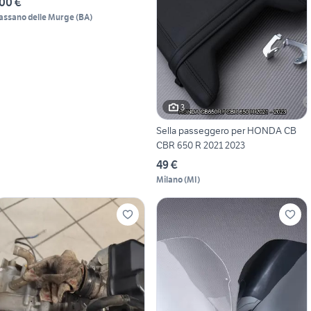
00 €
assano delle Murge
(
BA
)
3
Sella passeggero per HONDA CB
CBR 650 R 2021 2023
49 €
Milano
(
MI
)