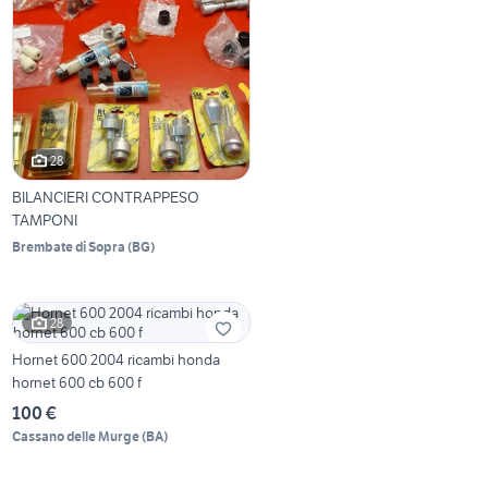
28
BILANCIERI CONTRAPPESO
TAMPONI
Brembate di Sopra
(
BG
)
28
Hornet 600 2004 ricambi honda
hornet 600 cb 600 f
100 €
Cassano delle Murge
(
BA
)