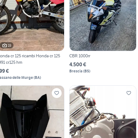
19
onda cr 125 ricambi Honda cr 125
CBR 1000rr
991 cr125 hm
4.500 €
99 €
Brescia
(
BS
)
assano delle Murge
(
BA
)