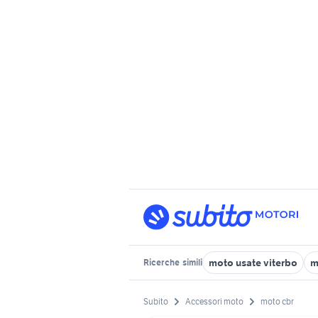
moto usate viterbo
m
Ricerche
simili
Subito
Accessori moto
moto cbr