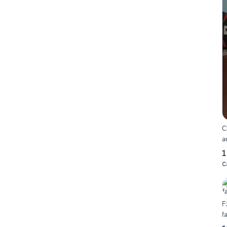
C
a
1
C
F
f