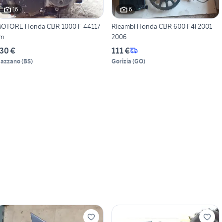
16
6
OTORE Honda CBR 1000 F 44117
Ricambi Honda CBR 600 F4i 2001–
m
2006
30 €
111 €
azzano
(
BS
)
Gorizia
(
GO
)