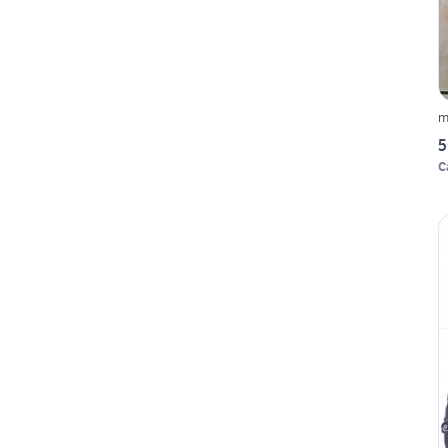
m
5
C