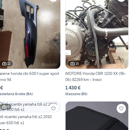
12
16
arene honda cbr 600 f super sport
MOTORE Honda CBR 1100 XX (96-
nno 94
06) 82269 km – Iniezi
 €
1.430 €
astellana Grotte
(
BA
)
Mazzano
(
BS
)
5
z6 ricambi yamaha fz6 s2 2010
azer 600 fz6 s1