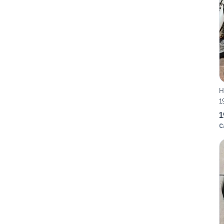
H
1
1
C