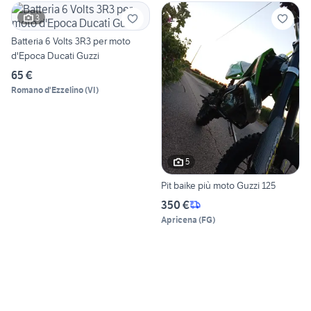
3
Batteria 6 Volts 3R3 per moto
d'Epoca Ducati Guzzi
65 €
Romano d'Ezzelino
(
VI
)
5
Pit baike più moto Guzzi 125
350 €
Apricena
(
FG
)