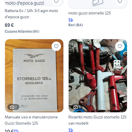
Batteria 6v / 14h 3r3 agm moto
moto guzzi stornello 125
d'epoca guzzi
69 €
Bari
(
BA
)
Cusano Milanino
(
MI
)
2
6
Manuale uso e manutenzione
Ricambi moto Guzzi stornello 125
Guzzi Stornello 125
vari modelli
10 €