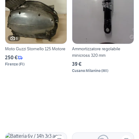
6
Moto Guzzi Stornello 125 Motore
Ammortizzatore regolabile
minicross 320 mm
250 €
39 €
Firenze
(
FI
)
Cusano Milanino
(
MI
)