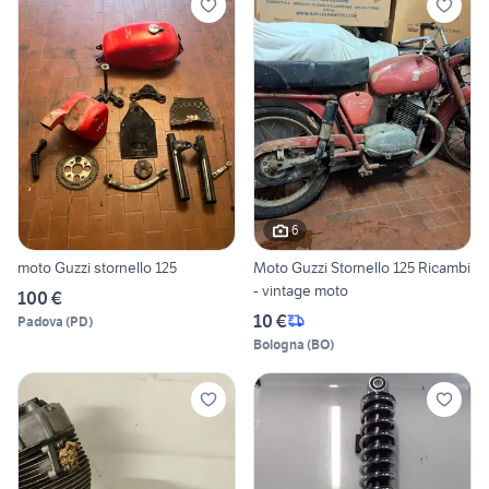
6
moto Guzzi stornello 125
Moto Guzzi Stornello 125 Ricambi
- vintage moto
100 €
10 €
Padova
(
PD
)
Bologna
(
BO
)