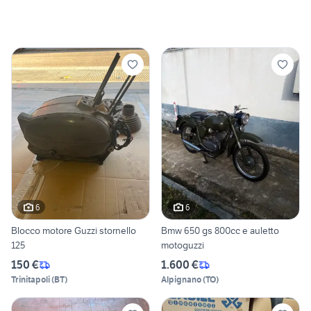
6
6
Blocco motore Guzzi stornello
Bmw 650 gs 800cc e auletto
125
motoguzzi
150 €
1.600 €
Trinitapoli
(
BT
)
Alpignano
(
TO
)