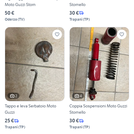
Moto Guzzi Storn
Stornello
50 €
30 €
Oderzo
(
TV
)
Trapani
(
TP
)
2
4
Tappo e leva Serbatoio Moto
Coppia Sospensioni Moto Guzzi
Guzzi
Stornello
25 €
30 €
Trapani
(
TP
)
Trapani
(
TP
)