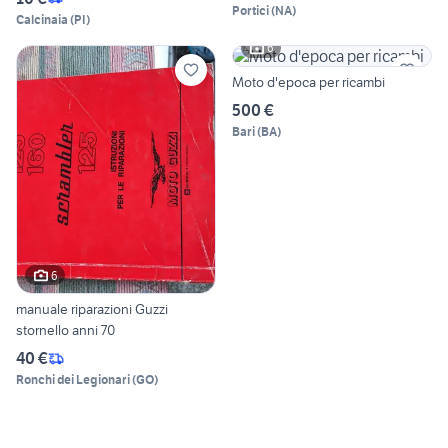
Portici
(
NA
)
Calcinaia
(
PI
)
6
Moto d'epoca per ricambi
500 €
Bari
(
BA
)
6
manuale riparazioni Guzzi
stornello anni 70
40 €
Ronchi dei Legionari
(
GO
)