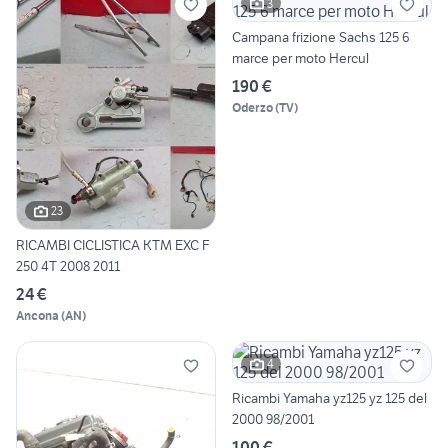
3
Campana frizione Sachs 125 6
marce per moto Hercul
190 €
Oderzo
(
TV
)
23
RICAMBI CICLISTICA KTM EXC F
250 4T 2008 2011
24 €
Ancona
(
AN
)
4
Ricambi Yamaha yz125 yz 125 del
2000 98/2001
100 €