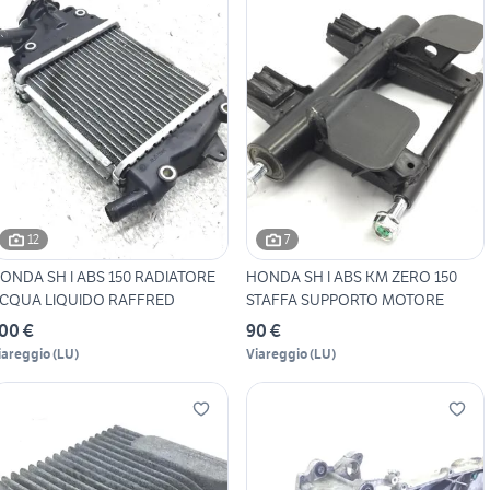
12
7
ONDA SH I ABS 150 RADIATORE
HONDA SH I ABS KM ZERO 150
CQUA LIQUIDO RAFFRED
STAFFA SUPPORTO MOTORE
00 €
90 €
iareggio
(
LU
)
Viareggio
(
LU
)