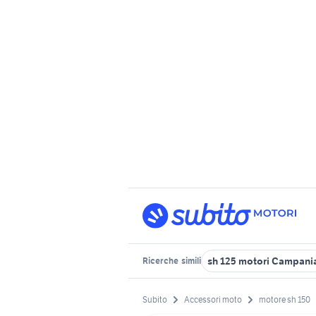
sh 125 motori Campani
Ricerche
simili
Subito
Accessori moto
motore sh 150