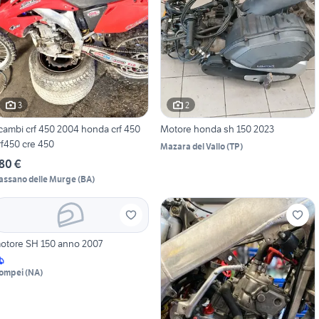
3
2
icambi crf 450 2004 honda crf 450
Motore honda sh 150 2023
rf450 cre 450
Mazara del Vallo
(
TP
)
80 €
assano delle Murge
(
BA
)
otore SH 150 anno 2007
ompei
(
NA
)