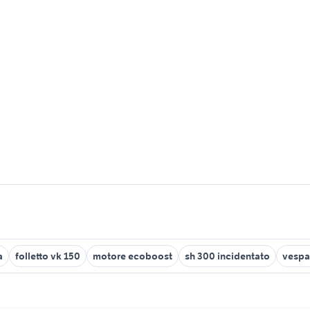
a
folletto vk 150
motore ecoboost
sh 300 incidentato
vespa