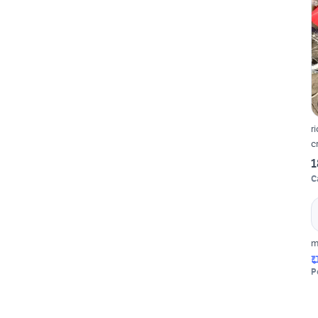
r
c
1
C
m
P