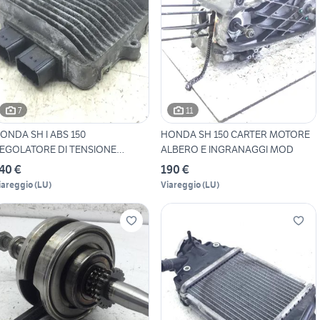
7
11
ONDA SH I ABS 150
HONDA SH 150 CARTER MOTORE
EGOLATORE DI TENSIONE
ALBERO E INGRANAGGI MOD
ORRENTE
40 €
190 €
iareggio
(
LU
)
Viareggio
(
LU
)