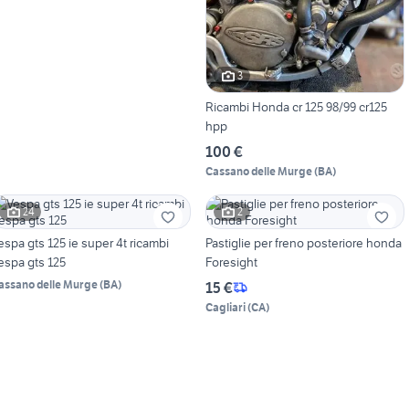
3
Ricambi Honda cr 125 98/99 cr125
hpp
100 €
Cassano delle Murge
(
BA
)
24
2
espa gts 125 ie super 4t ricambi
Pastiglie per freno posteriore honda
espa gts 125
Foresight
assano delle Murge
(
BA
)
15 €
Cagliari
(
CA
)