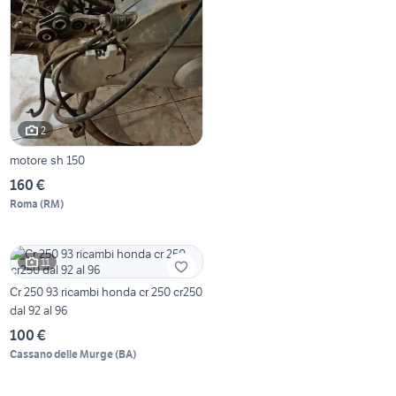
2
motore sh 150
160 €
Roma
(
RM
)
11
Cr 250 93 ricambi honda cr 250 cr250
dal 92 al 96
100 €
Cassano delle Murge
(
BA
)