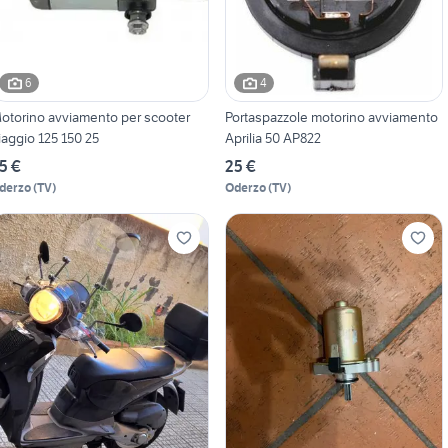
6
4
otorino avviamento per scooter
Portaspazzole motorino avviamento
iaggio 125 150 25
Aprilia 50 AP822
5 €
25 €
derzo
(
TV
)
Oderzo
(
TV
)