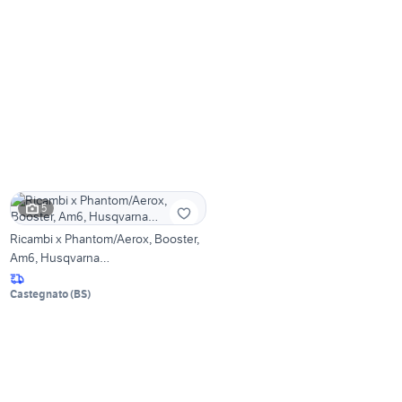
5
Ricambi x Phantom/Aerox, Booster,
Am6, Husqvarna…
Castegnato
(
BS
)