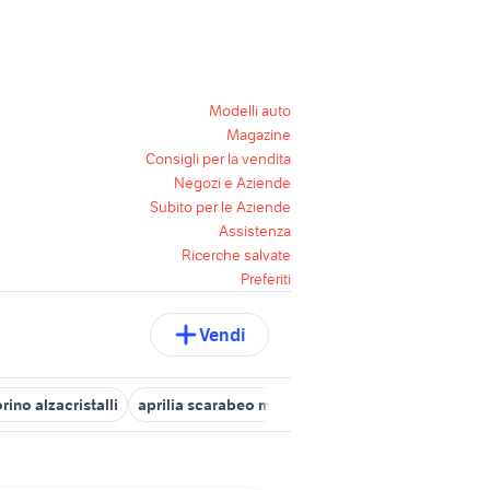
Modelli auto
Magazine
Consigli per la vendita
Negozi e Aziende
Subito per le Aziende
Assistenza
Ricerche salvate
Preferiti
Vendi
ino alzacristalli
aprilia scarabeo moto Toscana
sella scarabeo