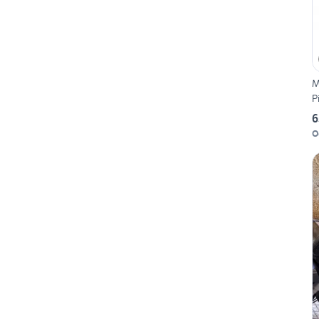
M
P
6
O