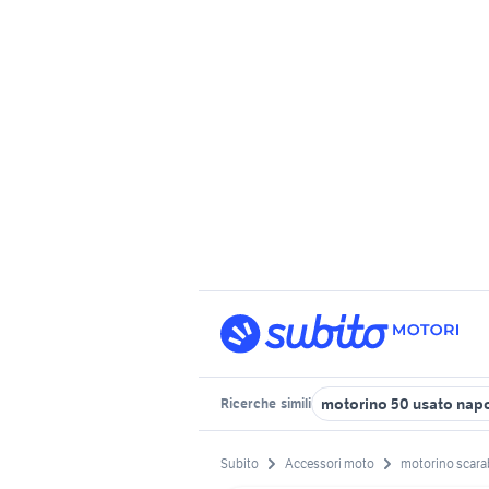
motorino 50 usato napo
Ricerche
simili
Subito
Accessori moto
motorino scar