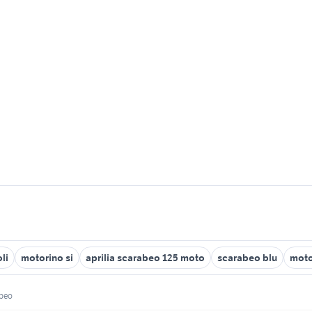
li
motorino si
aprilia scarabeo 125 moto
scarabeo blu
motor
abeo