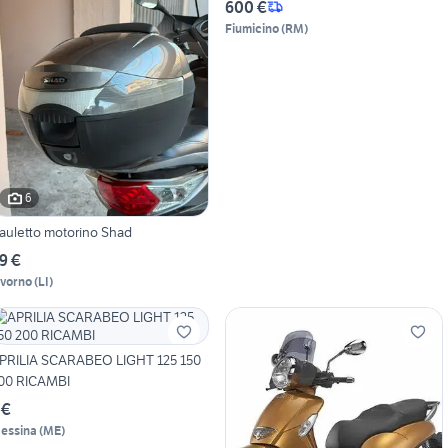
600 €
Fiumicino
(
RM
)
6
auletto motorino Shad
9 €
ivorno
(
LI
)
PRILIA SCARABEO LIGHT 125 150
00 RICAMBI
 €
essina
(
ME
)