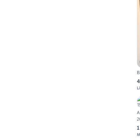
B
4
L
A
2
1
M