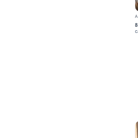
A
8
C