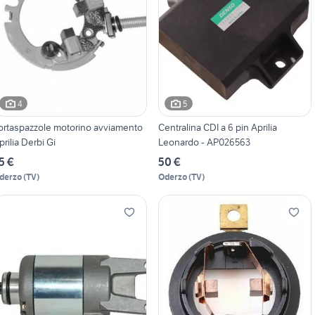
4
5
ortaspazzole motorino avviamento
Centralina CDI a 6 pin Aprilia
prilia Derbi Gi
Leonardo - AP026563
5 €
50 €
derzo
(
TV
)
Oderzo
(
TV
)