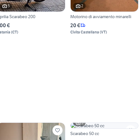
5
2
prilia Scarabeo 200
Motorino di avviamento minarelli
00 €
20 €
atania
(
CT
)
Civita Castellana
(
VT
)
5
Scarabeo 50 cc