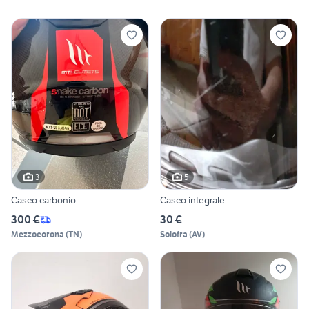
3
5
Casco carbonio
Casco integrale
300 €
30 €
Mezzocorona
(
TN
)
Solofra
(
AV
)