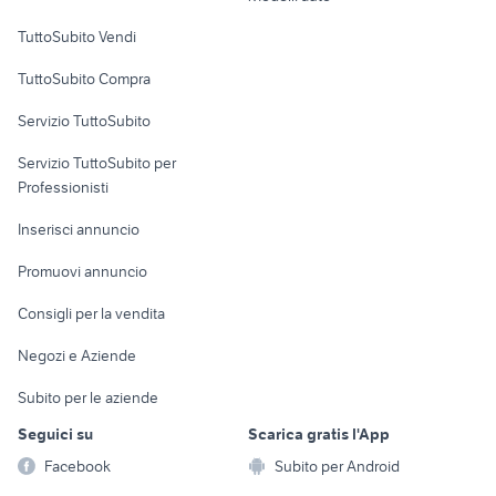
Case vacanza
TuttoSubito Vendi
Uffici e Locali
TuttoSubito Compra
commerciali
Servizio TuttoSubito
elettronica
per la casa e la
sports e hobby
Servizio TuttoSubito per
persona
Informatica
Animali
Professionisti
Arredamento e
Console e
Accessori per
Casalinghi
Inserisci annuncio
Videogiochi
animali
Elettrodomestici
Promuovi annuncio
Audio/Video
Musica e Film
Giardino e Fai da te
Consigli per la vendita
Fotografia
Libri e Riviste
Abbigliamento e
Negozi e Aziende
Telefonia
Strumenti Musicali
Accessori
Subito per le aziende
Sports
Tutto per i bambini
Seguici su
Scarica gratis l'App
Biciclette
Facebook
Subito per Android
Collezionismo