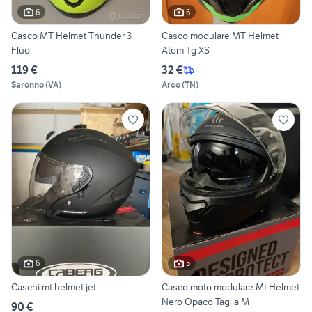
6
6
Casco MT Helmet Thunder 3
Casco modulare MT Helmet
Fluo
Atom Tg XS
119 €
32 €
Saronno
(
VA
)
Arco
(
TN
)
6
5
Caschi mt helmet jet
Casco moto modulare Mt Helmet
Nero Opaco Taglia M
90 €