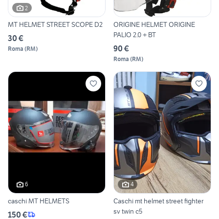
2
MT HELMET STREET SCOPE D2
ORIGINE HELMET ORIGINE
PALIO 2.0 + BT
30 €
90 €
Roma
(
RM
)
Roma
(
RM
)
6
4
caschi MT HELMETS
Caschi mt helmet street fighter
sv twin c5
150 €