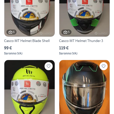
6
5
Casco MT Helmet Blade Shell
Casco MT Helmet Thunder 3
99 €
119 €
Saronno
(
VA
)
Saronno
(
VA
)