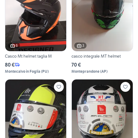
6
3
Casco Mt helmet taglia M
casco integrale MT helmet
80 €
70 €
Montecalvo in Foglia
(
PU
)
Monteprandone
(
AP
)