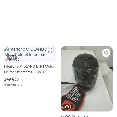
5
Interfono MIDLAND BTR1 Moto
Helmet Intercom NUOVO
149 €
Vicenza
(
VI
)
6
casco mt helmets