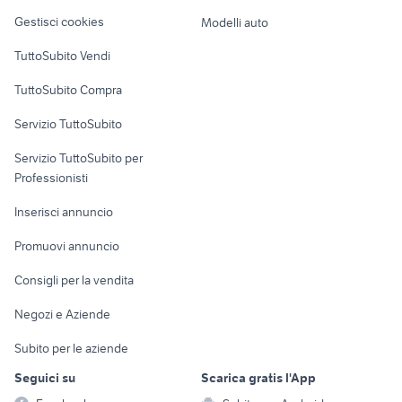
Veicoli commerciali
altro
Gestisci cookies
Modelli auto
Case vacanza
TuttoSubito Vendi
Uffici e Locali
TuttoSubito Compra
commerciali
Servizio TuttoSubito
elettronica
per la casa e la
sports e hobby
Servizio TuttoSubito per
persona
Informatica
Animali
Professionisti
Arredamento e
Console e
Accessori per
Casalinghi
Inserisci annuncio
Videogiochi
animali
Elettrodomestici
Promuovi annuncio
Audio/Video
Musica e Film
Giardino e Fai da te
Consigli per la vendita
Fotografia
Libri e Riviste
Abbigliamento e
Negozi e Aziende
Telefonia
Strumenti Musicali
Accessori
Subito per le aziende
Sports
Tutto per i bambini
Seguici su
Scarica gratis l'App
Biciclette