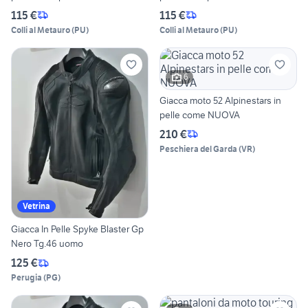
115 €
115 €
Colli al Metauro
(
PU
)
Colli al Metauro
(
PU
)
6
Giacca moto 52 Alpinestars in
pelle come NUOVA
210 €
Peschiera del Garda
(
VR
)
Vetrina
Giacca In Pelle Spyke Blaster Gp
Nero Tg.46 uomo
125 €
Perugia
(
PG
)