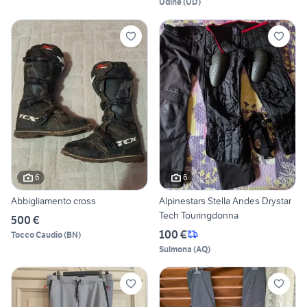
Udine
(
UD
)
6
6
Abbigliamento cross
Alpinestars Stella Andes Drystar
Tech Touringdonna
500 €
100 €
Tocco Caudio
(
BN
)
Sulmona
(
AQ
)