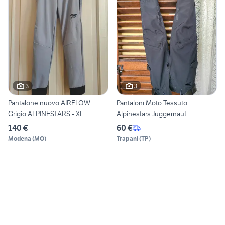
3
3
Pantalone nuovo AIRFLOW
Pantaloni Moto Tessuto
Grigio ALPINESTARS - XL
Alpinestars Juggernaut
140 €
60 €
Modena
(
MO
)
Trapani
(
TP
)