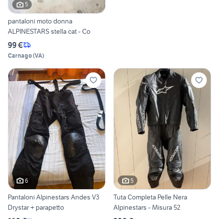
5
pantaloni moto donna
ALPINESTARS stella cat - Co
99 €
Carnago
(
VA
)
6
5
Pantaloni Alpinestars Andes V3
Tuta Completa Pelle Nera
Drystar + parapetto
Alpinestars - Misura 52