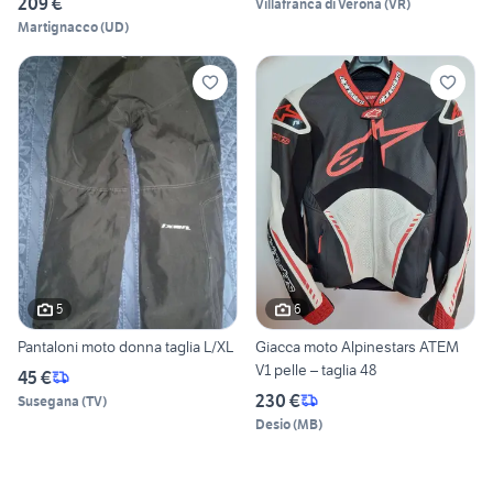
209 €
Villafranca di Verona
(
VR
)
Martignacco
(
UD
)
5
6
Pantaloni moto donna taglia L/XL
Giacca moto Alpinestars ATEM
V1 pelle – taglia 48
45 €
230 €
Susegana
(
TV
)
Desio
(
MB
)