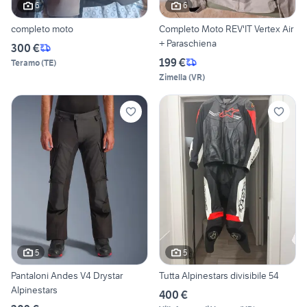
6
6
completo moto
Completo Moto REV'IT Vertex Air
+ Paraschiena
300 €
199 €
Teramo
(
TE
)
Zimella
(
VR
)
5
5
Pantaloni Andes V4 Drystar
Tutta Alpinestars divisibile 54
Alpinestars
400 €