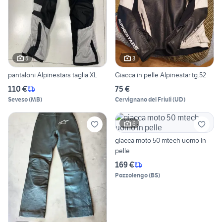
5
3
pantaloni Alpinestars taglia XL
Giacca in pelle Alpinestar tg.52
110 €
75 €
Seveso
(
MB
)
Cervignano del Friuli
(
UD
)
6
giacca moto 50 mtech uomo in
pelle
169 €
Pozzolengo
(
BS
)