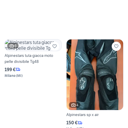
6
Alpinestars tuta giacca moto
pelle divisibile Tg48
199 €
Milano
(
MI
)
4
Alpinestars sp x air
150 €