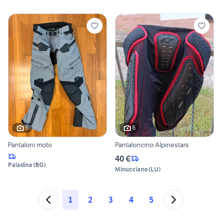
6
6
Pantaloni moto
Pantaloncino Alpinestars
40 €
Paladina
(
BG
)
Minucciano
(
LU
)
1
2
3
4
5