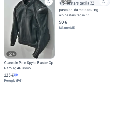
4
pantaloni da moto touring
alpinestars taglia 32
50 €
Milano
(
MI
)
6
Giacca In Pelle Spyke Blaster Gp
Nero Tg.46 uomo
125 €
Perugia
(
PG
)