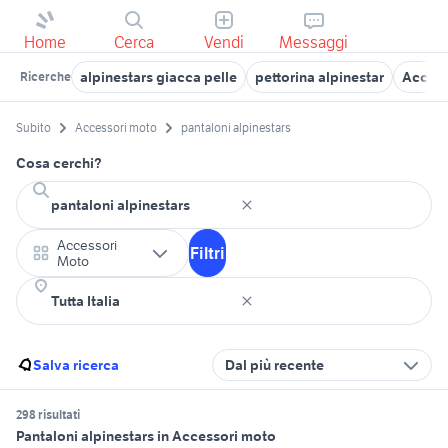
Home
Cerca
Vendi
Messaggi
alpinestars giacca pelle
pettorina alpinestar
Access
Ricerche
Subito
Accessori moto
pantaloni alpinestars
Cosa cerchi?
Accessori
Filtri
Moto
Salva ricerca
Dal più recente
298 risultati
Pantaloni alpinestars in Accessori moto