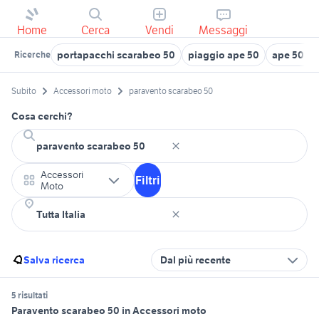
Home
Cerca
Vendi
Messaggi
portapacchi scarabeo 50
piaggio ape 50
ape 50 us
Ricerche
Subito
Accessori moto
paravento scarabeo 50
Cosa cerchi?
Accessori
Filtri
Moto
Salva ricerca
Dal più recente
5 risultati
Paravento scarabeo 50 in Accessori moto