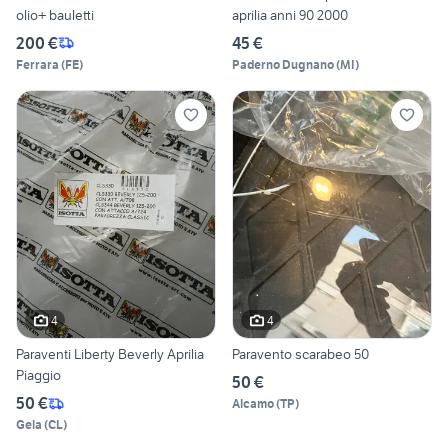
olio+ bauletti
aprilia anni 90 2000
200 €
45 €
Ferrara
(
FE
)
Paderno Dugnano
(
MI
)
4
4
Paraventi Liberty Beverly Aprilia
Paravento scarabeo 50
Piaggio
50 €
50 €
Alcamo
(
TP
)
Gela
(
CL
)