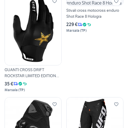
Stivali cross motocross enduro
Shot Race 8 Hologra
229 €
Marsala
(
TP
)
GUANTI CROSS DRIFT
ROCKSTAR LIMITED EDITION
2022 N
35 €
Marsala
(
TP
)