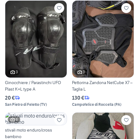
3
3
Ginocchiere / Parastinchi UFO
Pettorina Zandona NetCube X7 –
Plast K+L type A
Taglia L
20 €
130 €
San Pietro di Feletto
(
TV
)
Campofelice di Roccella
(
PA
)
6
stivali moto enduro/cross
bambino