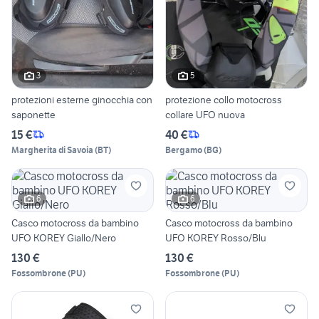
3
5
protezioni esterne ginocchia con
protezione collo motocross
saponette
collare UFO nuova
15 €
40 €
Margherita di Savoia
(
BT
)
Bergamo
(
BG
)
6
6
Casco motocross da bambino
Casco motocross da bambino
UFO KOREY Giallo/Nero
UFO KOREY Rosso/Blu
130 €
130 €
Fossombrone
(
PU
)
Fossombrone
(
PU
)