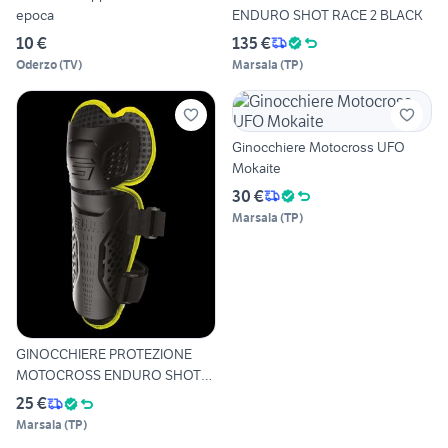
epoca
ENDURO SHOT RACE 2 BLACK
10 €
135 €
Oderzo
(
TV
)
Marsala
(
TP
)
Ginocchiere Motocross UFO
Mokaite
30 €
Marsala
(
TP
)
GINOCCHIERE PROTEZIONE
MOTOCROSS ENDURO SHOT
OPTIM
25 €
Marsala
(
TP
)