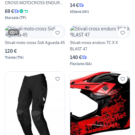
CROSS MOTOCROSS ENDURO
14 €
SHOT
69 €
Milano
(
MI
)
Marsala
(
TP
)
6
Stivali moto cross Sidi Agueda 45
Stivali cross enduro TC X X
BLAST 47
120 €
140 €
Trento
(
TN
)
Fisciano
(
SA
)