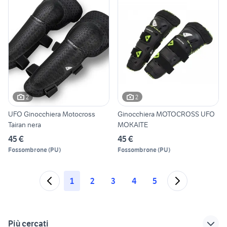
2
2
UFO Ginocchiera Motocross
Ginocchiera MOTOCROSS UFO
Tairan nera
MOKAITE
45 €
45 €
Fossombrone
(
PU
)
Fossombrone
(
PU
)
1
2
3
4
5
Più cercati