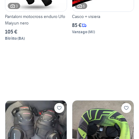
3
6
Pantaloni motocross enduro Ufo
Casco + visiera
Maiyun nero
85 €
105 €
Vanzago
(
MI
)
Bitritto
(
BA
)