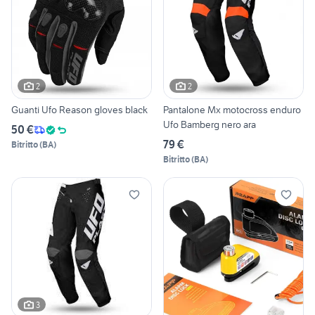
2
2
Guanti Ufo Reason gloves black
Pantalone Mx motocross enduro
Ufo Bamberg nero ara
50 €
79 €
Bitritto
(
BA
)
Bitritto
(
BA
)
3