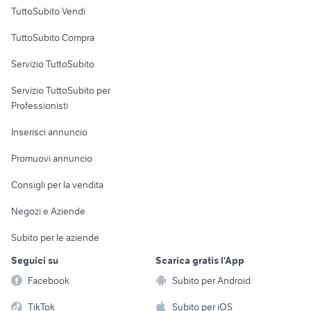
Case vacanza
TuttoSubito Vendi
Uffici e Locali
TuttoSubito Compra
commerciali
Servizio TuttoSubito
elettronica
per la casa e la
sports e hobby
Servizio TuttoSubito per
persona
Informatica
Animali
Professionisti
Arredamento e
Console e
Accessori per
Casalinghi
Inserisci annuncio
Videogiochi
animali
Elettrodomestici
Promuovi annuncio
Audio/Video
Musica e Film
Giardino e Fai da te
Consigli per la vendita
Fotografia
Libri e Riviste
Abbigliamento e
Negozi e Aziende
Telefonia
Strumenti Musicali
Accessori
Subito per le aziende
Sports
Tutto per i bambini
Seguici su
Scarica gratis l'App
Biciclette
Facebook
Subito per Android
Collezionismo
TikTok
Subito per iOS