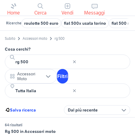
Home
Cerca
Vendi
Messaggi
roulotte 500 euro
fiat 500x usata torino
fiat 500 r e
Ricerche
Subito
Accessori moto
rg 500
Cosa cerchi?
Accessori
Filtri
Moto
Salva ricerca
Dal più recente
64 risultati
Rg 500 in Accessori moto