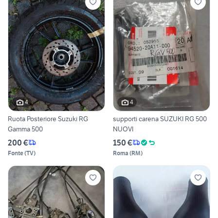
4
4
Ruota Posteriore Suzuki RG
supporti carena SUZUKI RG 500
Gamma 500
NUOVI
200 €
150 €
Fonte
(
TV
)
Roma
(
RM
)