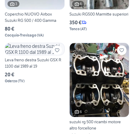
3
6
Coperchio NUOVO Airbox
Suzuki RG500 Marmitte superiori
Suzuki RG 500 / 400 Gamma
350 €
80 €
Tonco
(
AT
)
Cocquio-Trevisago
(
VA
)
Leva freno destra Suzuki GSX R
1100 dal 1989 al 19
20 €
Oderzo
(
TV
)
6
suzuki rg 500 ricambi motore
altro forcellone