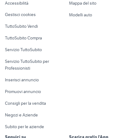
Accessibilità
Mappa del sito
silenziatori accessori moto
audi a3 accessori auto Napoli
Loft, mansarde e
Veicoli commerciali
Brescia provincia
provincia
altro
Gestisci cookies
Modelli auto
Case vacanza
TuttoSubito Vendi
Uffici e Locali
TuttoSubito Compra
commerciali
Servizio TuttoSubito
elettronica
per la casa e la
sports e hobby
Servizio TuttoSubito per
persona
Informatica
Animali
Professionisti
Arredamento e
Console e
Accessori per
Casalinghi
Inserisci annuncio
Videogiochi
animali
Elettrodomestici
Promuovi annuncio
Audio/Video
Musica e Film
Giardino e Fai da te
Consigli per la vendita
Fotografia
Libri e Riviste
Abbigliamento e
Negozi e Aziende
Telefonia
Strumenti Musicali
Accessori
Subito per le aziende
Sports
Tutto per i bambini
Seguici su
Scarica gratis l'App