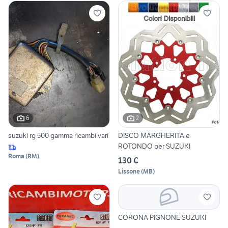
6
2
suzuki rg 500 gamma ricambi vari
DISCO MARGHERITA e
ROTONDO per SUZUKI
Roma
(
RM
)
130 €
Lissone
(
MB
)
CORONA PIGNONE SUZUKI