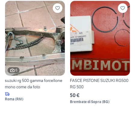
6
suzuki rg 500 gamma forcellone
FASCE PISTONE SUZUKI RG500
mono come da foto
RG 500
50 €
Roma
(
RM
)
Brembate di Sopra
(
BG
)