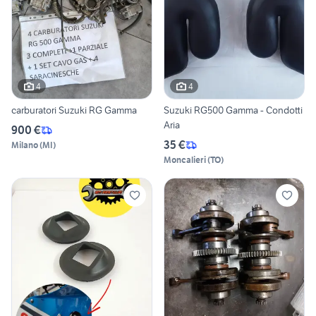
4
4
carburatori Suzuki RG Gamma
Suzuki RG500 Gamma - Condotti
Aria
900 €
35 €
Milano
(
MI
)
Moncalieri
(
TO
)