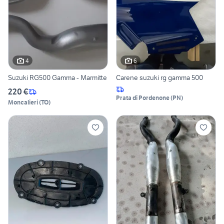
4
6
Suzuki RG500 Gamma - Marmitte
Carene suzuki rg gamma 500
220 €
Prata di Pordenone
(
PN
)
Moncalieri
(
TO
)