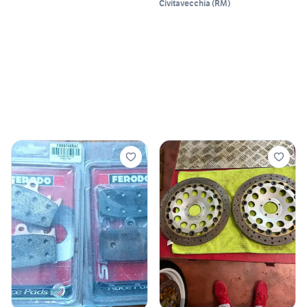
Civitavecchia
(
RM
)