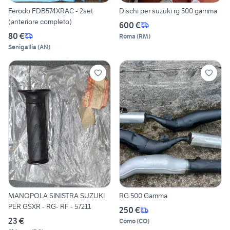
Ferodo FDB574XRAC - 2set
Dischi per suzuki rg 500 gamma
(anteriore completo)
600 €
80 €
Roma
(
RM
)
Senigallia
(
AN
)
MANOPOLA SINISTRA SUZUKI
RG 500 Gamma
PER GSXR - RG- RF - 57211
250 €
23 €
Como
(
CO
)