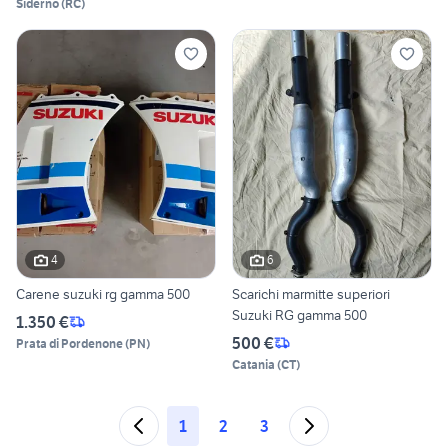
Siderno
(
RC
)
4
6
Carene suzuki rg gamma 500
Scarichi marmitte superiori
Suzuki RG gamma 500
1.350 €
500 €
Prata di Pordenone
(
PN
)
Catania
(
CT
)
1
2
3