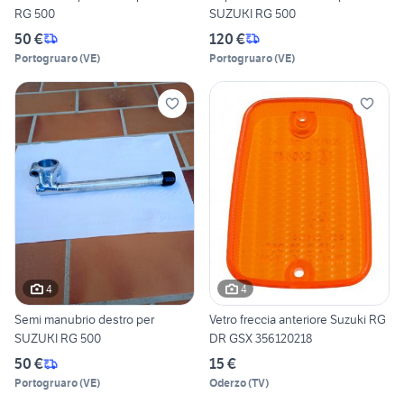
RG 500
SUZUKI RG 500
50 €
120 €
Portogruaro
(
VE
)
Portogruaro
(
VE
)
4
4
Semi manubrio destro per
Vetro freccia anteriore Suzuki RG
SUZUKI RG 500
DR GSX 356120218
50 €
15 €
Portogruaro
(
VE
)
Oderzo
(
TV
)