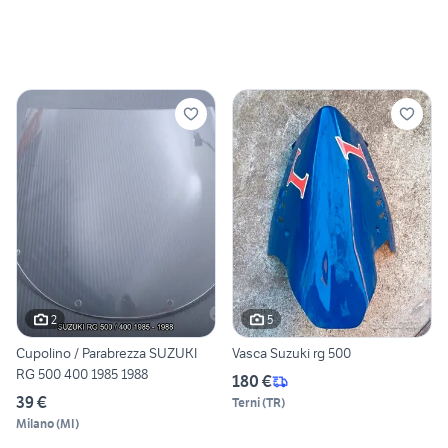
2
5
Cupolino / Parabrezza SUZUKI
Vasca Suzuki rg 500
RG 500 400 1985 1988
180 €
39 €
Terni
(
TR
)
Milano
(
MI
)