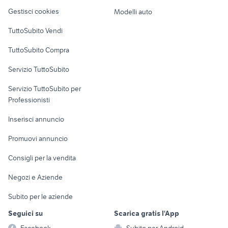
Veicoli commerciali
polo 2001 accessori auto
mini moto d acqua
altro
Gestisci cookies
Modelli auto
Case vacanza
TuttoSubito Vendi
Uffici e Locali
TuttoSubito Compra
commerciali
Servizio TuttoSubito
elettronica
per la casa e la
sports e hobby
Servizio TuttoSubito per
persona
Informatica
Animali
Professionisti
Arredamento e
Console e
Accessori per
Casalinghi
Inserisci annuncio
Videogiochi
animali
Elettrodomestici
Promuovi annuncio
Audio/Video
Musica e Film
Giardino e Fai da te
Consigli per la vendita
Fotografia
Libri e Riviste
Abbigliamento e
Negozi e Aziende
Telefonia
Strumenti Musicali
Accessori
Subito per le aziende
Sports
Tutto per i bambini
Seguici su
Scarica gratis l'App
Biciclette