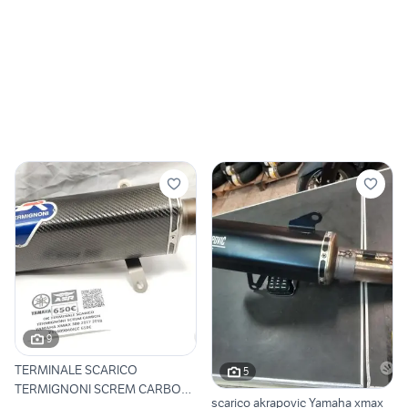
9
TERMINALE SCARICO
5
TERMIGNONI SCREM CARBON
scarico akrapovic Yamaha xmax
YAMAHA X