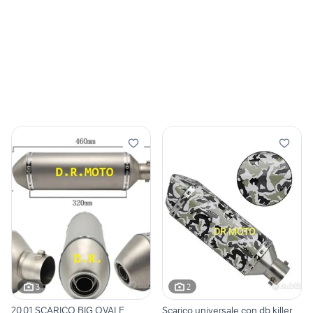
3
2
20.01 SCARICO BIG OVALE
Scarico universale con db killer