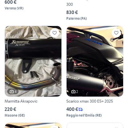
600 €
300
Verona
(
VR
)
830 €
Palermo
(
PA
)
4
2
Marmitta Akrapovic
Scarico xmax 300 E5+ 2025
220 €
400 €
Masone
(
GE
)
Reggio nell'Emilia
(
RE
)