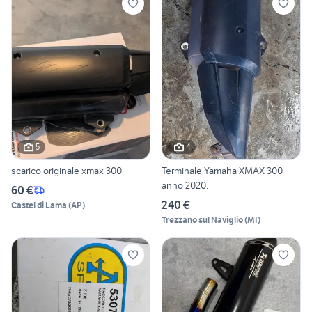
5
4
scarico originale xmax 300
Terminale Yamaha XMAX 300
anno 2020.
60 €
240 €
Castel di Lama
(
AP
)
Trezzano sul Naviglio
(
MI
)