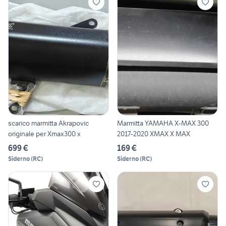
scarico marmitta Akrapovic
Marmitta YAMAHA X-MAX 300
originale per Xmax300 x
2017-2020 XMAX X MAX
699 €
169 €
Siderno
(
RC
)
Siderno
(
RC
)