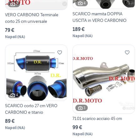
4
7
SCARICO marmita DOPPIA
VERO CARBONIO Terminale
USCITA in VERO CARBONIO
corto 25 cm universale
189 €
79 €
Napoli
(
NA
)
Napoli
(
NA
)
4
SCARICO corto 27 cm VERO
3
CARBONIO e titanio
71.01 scarico acciaio 45 cm
89 €
99 €
Napoli
(
NA
)
Napoli
(
NA
)