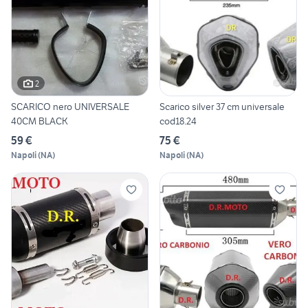
2
SCARICO nero UNIVERSALE
Scarico silver 37 cm universale
40CM BLACK
cod18.24
59 €
75 €
Napoli
(
NA
)
Napoli
(
NA
)