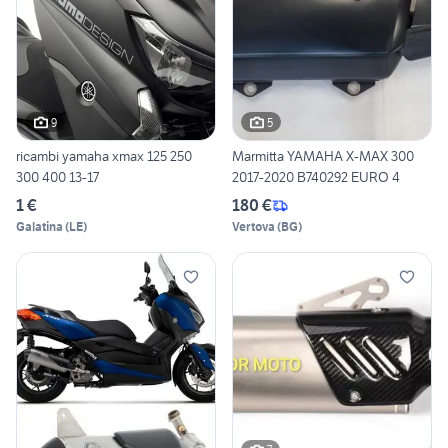
9
5
ricambi yamaha xmax 125 250
Marmitta YAMAHA X-MAX 300
300 400 13-17
2017-2020 B740292 EURO 4
1 €
180 €
Galatina
(
LE
)
Vertova
(
BG
)