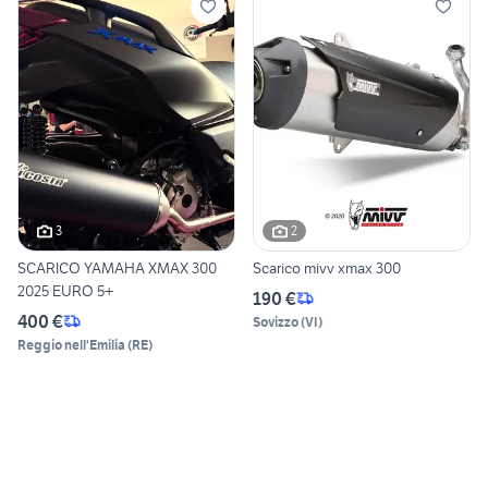
3
2
SCARICO YAMAHA XMAX 300
Scarico mivv xmax 300
2025 EURO 5+
190 €
400 €
Sovizzo
(
VI
)
Reggio nell'Emilia
(
RE
)