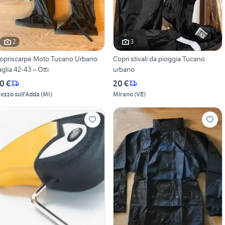
2
3
opriscarpe Moto Tucano Urbano
Copri stivali da pioggia Tucano
aglia 42-43 – Otti
urbano
0 €
20 €
rezzo sull'Adda
(
MI
)
Mirano
(
VE
)