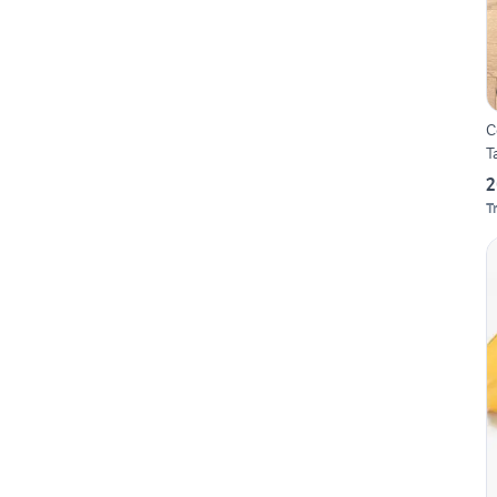
C
T
2
T