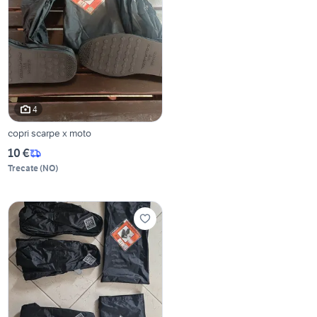
4
copri scarpe x moto
10 €
Trecate
(
NO
)