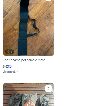
3
Copri scarpe per cambio moto
5 €
Livorno
(
LI
)