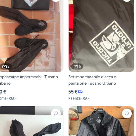
2
6
opriscarpe impermeabili Tucano
Set impermeabile giacca e
rbano
pantalone Tucano Urbano
0 €
55 €
oma
(
RM
)
Faenza
(
RA
)