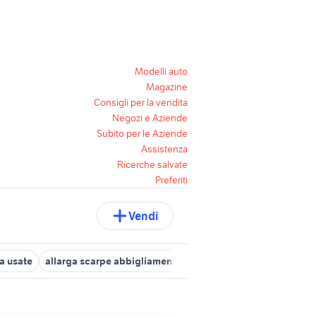
Modelli auto
Magazine
Consigli per la vendita
Negozi e Aziende
Subito per le Aziende
Assistenza
Ricerche salvate
Preferiti
Vendi
a usate
allarga scarpe abbigliamento
jordan scarpe
prada sc