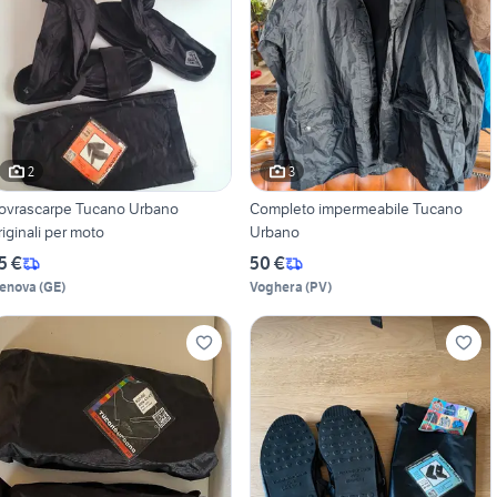
2
3
ovrascarpe Tucano Urbano
Completo impermeabile Tucano
riginali per moto
Urbano
5 €
50 €
enova
(
GE
)
Voghera
(
PV
)