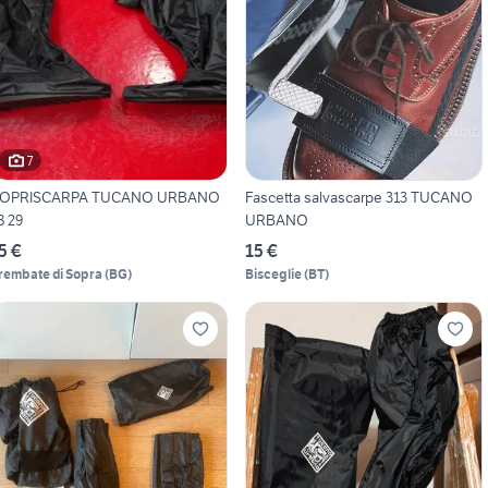
7
OPRISCARPA TUCANO URBANO
Fascetta salvascarpe 313 TUCANO
8 29
URBANO
5 €
15 €
rembate di Sopra
(
BG
)
Bisceglie
(
BT
)