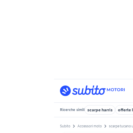
scarpe harris
offerte
Ricerche
simili
Subito
Accessori moto
scarpe tucano 