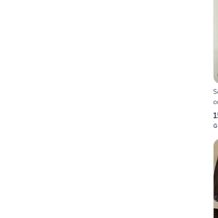
S
o
1
G