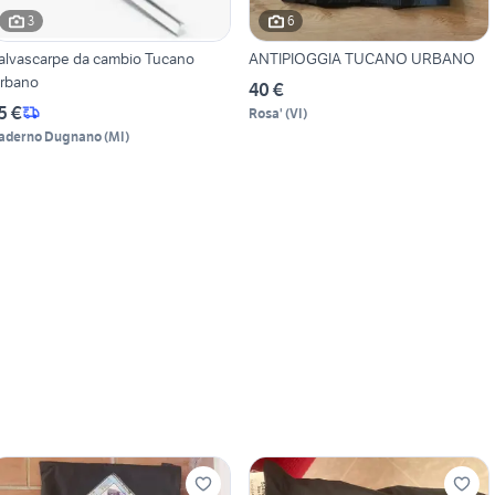
3
6
alvascarpe da cambio Tucano
ANTIPIOGGIA TUCANO URBANO
rbano
40 €
5 €
Rosa'
(
VI
)
aderno Dugnano
(
MI
)