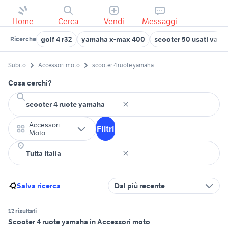
Home
Cerca
Vendi
Messaggi
golf 4 r32
yamaha x-max 400
scooter 50 usati vare
Ricerche
Subito
Accessori moto
scooter 4 ruote yamaha
Cosa cerchi?
Accessori
Filtri
Moto
Salva ricerca
Dal più recente
12 risultati
Scooter 4 ruote yamaha in Accessori moto