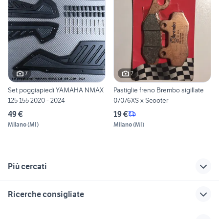
7
2
Set poggiapiedi YAMAHA NMAX
Pastiglie freno Brembo sigillate
125 155 2020 - 2024
07076XS x Scooter
49 €
19 €
Milano
(
MI
)
Milano
(
MI
)
Più cercati
Correlati
Richerche simili
Suggerimenti
Ricerche consigliate
scooter bmw 125
ruote 4 stagioni
ruote scooter
moto
accessori moto
ktm rc 390 usata
harley davidson 883
ruote scooter