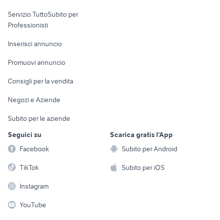
elettronica
per la casa e la
sports e hobby
Servizio TuttoSubito per
persona
Informatica
Animali
Professionisti
Arredamento e
Console e
Accessori per
Casalinghi
Inserisci annuncio
Videogiochi
animali
Elettrodomestici
Promuovi annuncio
Audio/Video
Musica e Film
Giardino e Fai da te
Consigli per la vendita
Fotografia
Libri e Riviste
Abbigliamento e
Negozi e Aziende
Telefonia
Strumenti Musicali
Accessori
Subito per le aziende
Sports
Tutto per i bambini
Seguici su
Scarica gratis l'App
Biciclette
Facebook
Subito per Android
Collezionismo
TikTok
Subito per iOS
Instagram
YouTube