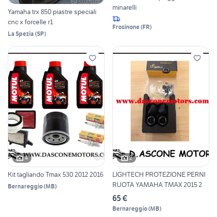
minarelli
Yamaha trx 850 piastre speciali
cnc x forcelle r1
Frosinone
(
FR
)
La Spezia
(
SP
)
4
2
Kit tagliando Tmax 530 2012 2016
LIGHTECH PROTEZIONE PERNI
RUOTA YAMAHA TMAX 2015 2
Bernareggio
(
MB
)
65 €
Bernareggio
(
MB
)