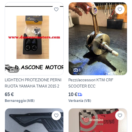
2
6
LIGHTECH PROTEZIONE PERNI
Pezzi/accessori KTM CRF
RUOTA YAMAHA TMAX 2015 2
SCOOTER ECC
65 €
10 €
Bernareggio
(
MB
)
Verbania
(
VB
)