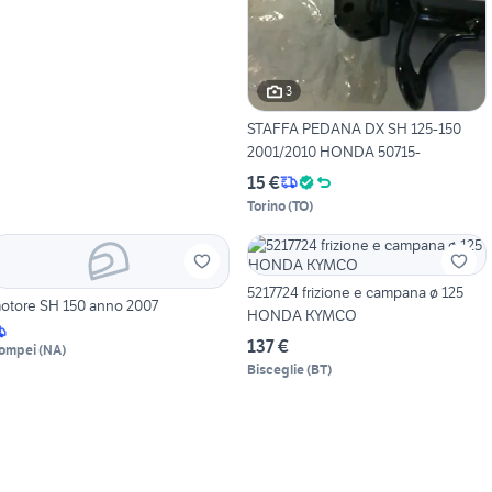
3
STAFFA PEDANA DX SH 125-150
2001/2010 HONDA 50715-
15 €
Torino
(
TO
)
5217724 frizione e campana ø 125
otore SH 150 anno 2007
HONDA KYMCO
137 €
ompei
(
NA
)
Bisceglie
(
BT
)