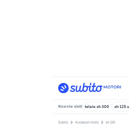
telaio sh 300
sh 125 
Ricerche
simili
Subito
Accessori moto
sh 150