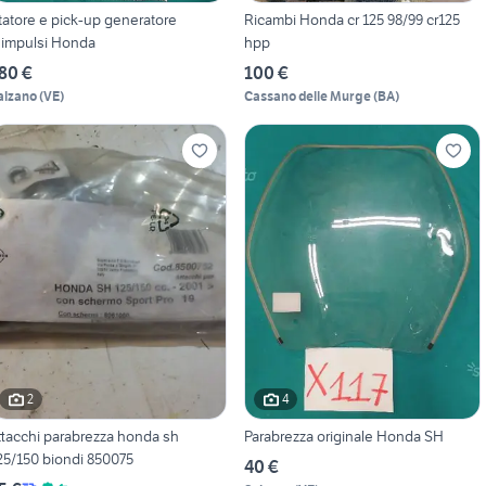
tatore e pick-up generatore
Ricambi Honda cr 125 98/99 cr125
'impulsi Honda
hpp
80 €
100 €
alzano
(
VE
)
Cassano delle Murge
(
BA
)
2
4
ttacchi parabrezza honda sh
Parabrezza originale Honda SH
25/150 biondi 850075
40 €