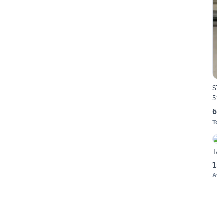
S
5
6
T
T
1
A