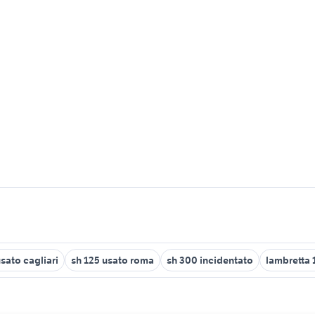
usato cagliari
sh 125 usato roma
sh 300 incidentato
lambretta 