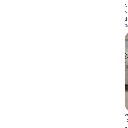
S
d
1
S
a
1