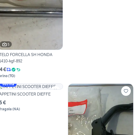
5
TELO FORCELLA SH HONDA
1410-kgf-892
4 €
orino
(
TO
)
Vetrina
APPETINI SCOOTER DIEFFE
5 €
fragola
(
NA
)