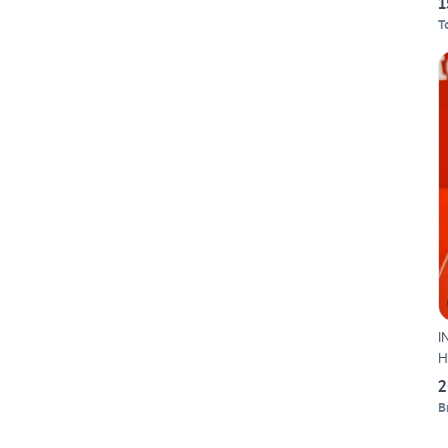
1
T
I
H
2
B