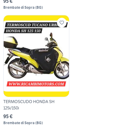
95 €
Brembate di Sopra
(
BG
)
TERMOSCUDO HONDA SH
125i/150i
95 €
Brembate di Sopra
(
BG
)