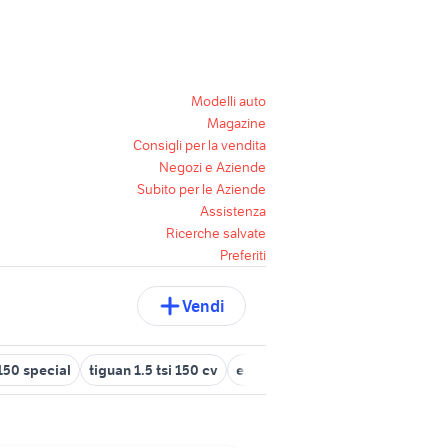
Modelli auto
Magazine
Consigli per la vendita
Negozi e Aziende
Subito per le Aziende
Assistenza
Ricerche salvate
Preferiti
Vendi
150 special
tiguan 1.5 tsi 150 cv
escavatore 150 quintali usato