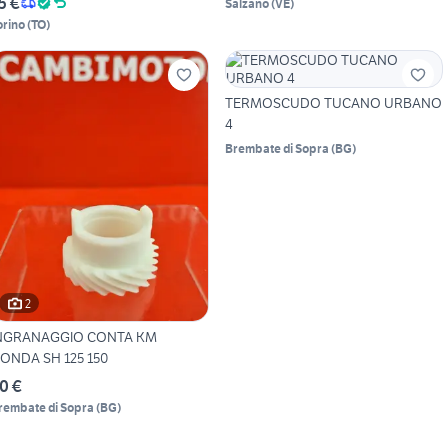
5 €
Salzano
(
VE
)
orino
(
TO
)
TERMOSCUDO TUCANO URBANO
4
Brembate di Sopra
(
BG
)
2
NGRANAGGIO CONTA KM
ONDA SH 125 150
0 €
rembate di Sopra
(
BG
)