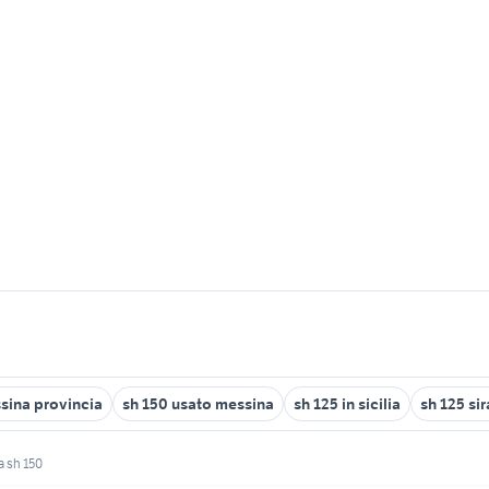
sina provincia
sh 150 usato messina
sh 125 in sicilia
sh 125 si
 sh 150