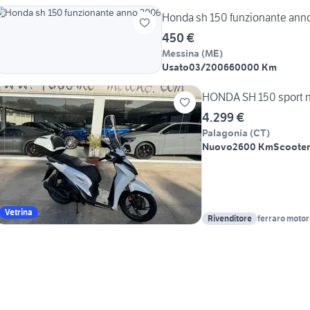
Honda sh 150 funzionante ann
450 €
Messina
(
ME
)
Usato
03/2006
60000 Km
HONDA SH 150 sport n
4.299 €
Palagonia
(
CT
)
Nuovo
2600 Km
Scooter
Vetrina
Rivenditore
ferraro motors