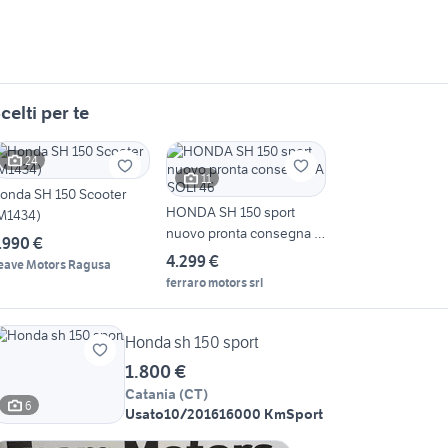
celti per te
24
11
onda SH 150 Scooter
HONDA SH 150 sport
M1434)
nuovo pronta consegna A
.990 €
SOLI 46
4.299 €
eave Motors Ragusa
ferraro motors srl
Honda sh 150 sport
1.800 €
Catania
(
CT
)
6
Usato
10/2016
16000 Km
Sport