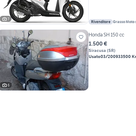
7
Rivenditore
Grasso Moto s.
Honda SH 150 cc
1.500 €
Siracusa
(
SR
)
Usato
03/2009
33500 K
6