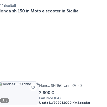
44 risultati
onda sh 150 in Moto e scooter in Sicilia
Honda SH 150i anno 2020
2.800 €
Partinico
(
PA
)
3
Usato
11/2020
13000 Km
Scooter