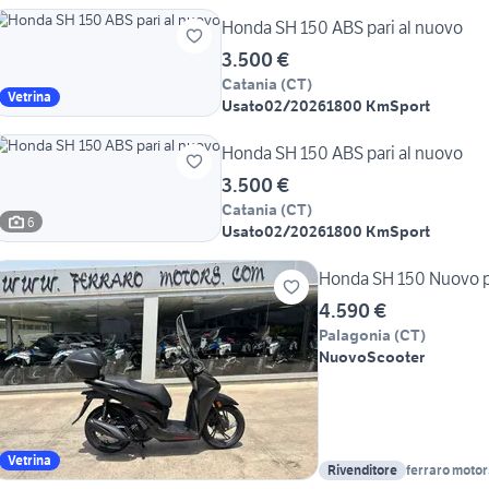
Honda SH 150 ABS pari al nuovo
3.500 €
Catania
(
CT
)
Vetrina
Usato
02/2026
1800 Km
Sport
Honda SH 150 ABS pari al nuovo
3.500 €
Catania
(
CT
)
6
Usato
02/2026
1800 Km
Sport
Honda SH 150 Nuovo p
4.590 €
Palagonia
(
CT
)
Nuovo
Scooter
Vetrina
Rivenditore
ferraro motors