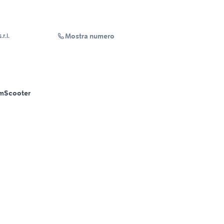
Mostra numero
r.l.
m
Scooter