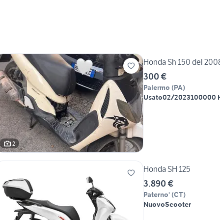
Honda Sh 150 del 200
300 €
Palermo
(
PA
)
Usato
02/2023
100000 
2
Honda SH 125
3.890 €
Paterno'
(
CT
)
Nuovo
Scooter