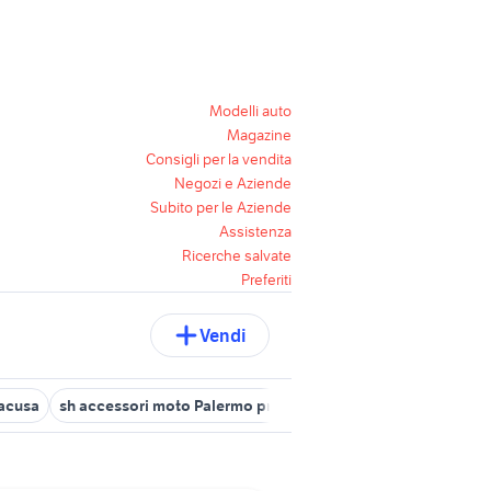
Modelli auto
Magazine
Consigli per la vendita
Negozi e Aziende
Subito per le Aziende
Assistenza
Ricerche salvate
Preferiti
Vendi
racusa
sh accessori moto Palermo provincia
honda sh moto Pale