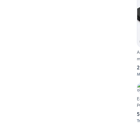
A
m
2
M
E
P
5
T