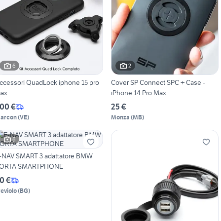
6
2
ccessori QuadLock iphone 15 pro
Cover SP Connect SPC + Case -
ax
iPhone 14 Pro Max
00 €
25 €
arcon
(
VE
)
Monza
(
MB
)
6
-NAV SMART 3 adattatore BMW
ORTA SMARTPHONE
0 €
reviolo
(
BG
)