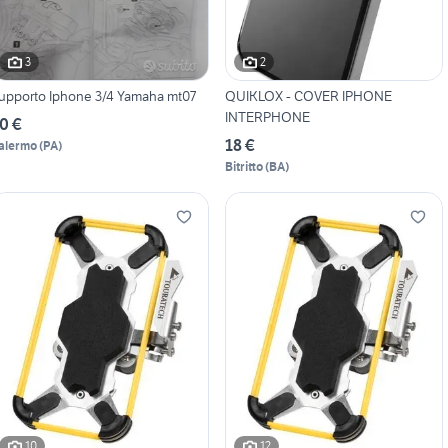
3
2
upporto Iphone 3/4 Yamaha mt07
QUIKLOX - COVER IPHONE
INTERPHONE
0 €
18 €
alermo
(
PA
)
Bitritto
(
BA
)
10
12