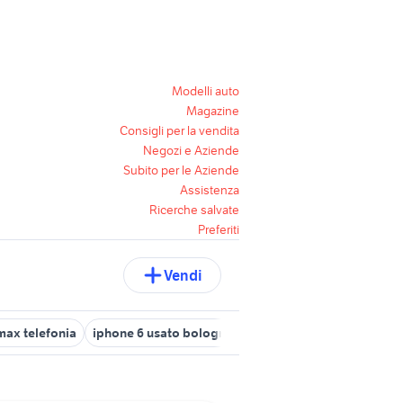
Modelli auto
Magazine
Consigli per la vendita
Negozi e Aziende
Subito per le Aziende
Assistenza
Ricerche salvate
Preferiti
Vendi
max telefonia
iphone 6 usato bologna
iphone 8 plus usato
sup