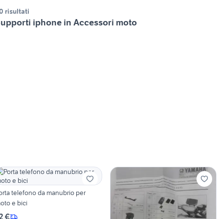
0 risultati
upporti iphone in Accessori moto
orta telefono da manubrio per
oto e bici
2 €