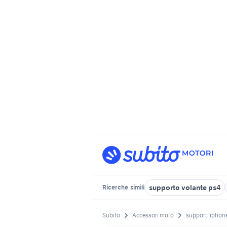
supporto volante ps4
Ricerche
simili
Subito
Accessori moto
supporti iphon