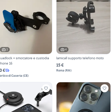
3
4
uadlock + smorzatore e custodia
lamicall supporto telefono moto
phone 16
15 €
0 €
Roma
(
RM
)
ortico di Caserta
(
CE
)