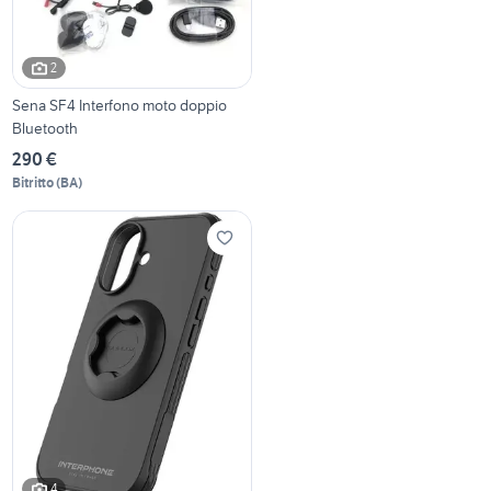
2
Sena SF4 Interfono moto doppio
Bluetooth
290 €
Bitritto
(
BA
)
4