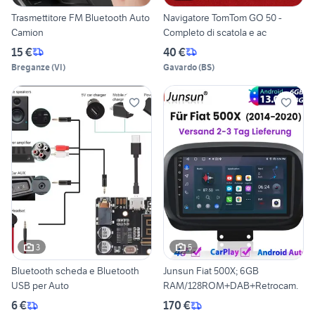
Trasmettitore FM Bluetooth Auto
Navigatore TomTom GO 50 -
Camion
Completo di scatola e ac
15 €
40 €
Breganze
(
VI
)
Gavardo
(
BS
)
3
5
Bluetooth scheda e Bluetooth
Junsun Fiat 500X; 6GB
USB per Auto
RAM/128ROM+DAB+Retrocam.
6 €
170 €