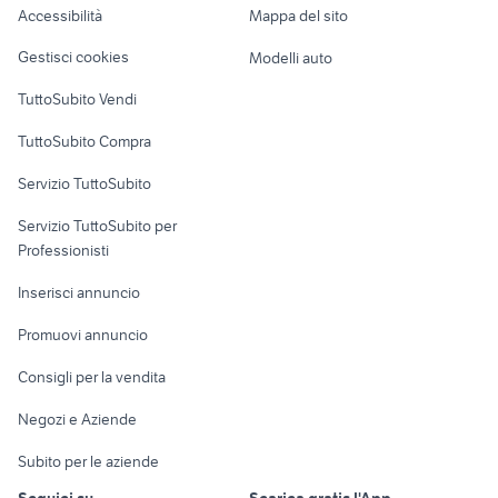
Accessibilità
Mappa del sito
xr 600
auto grandinate
Loft, mansarde e
Veicoli commerciali
altro
Gestisci cookies
Modelli auto
Case vacanza
TuttoSubito Vendi
Uffici e Locali
TuttoSubito Compra
commerciali
Servizio TuttoSubito
elettronica
per la casa e la
sports e hobby
Servizio TuttoSubito per
persona
Informatica
Animali
Professionisti
Arredamento e
Console e
Accessori per
Casalinghi
Inserisci annuncio
Videogiochi
animali
Elettrodomestici
Promuovi annuncio
Audio/Video
Musica e Film
Giardino e Fai da te
Consigli per la vendita
Fotografia
Libri e Riviste
Abbigliamento e
Negozi e Aziende
Telefonia
Strumenti Musicali
Accessori
Subito per le aziende
Sports
Tutto per i bambini
Seguici su
Scarica gratis l'App