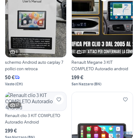
6
17
schermo Android auto carplay 7
Renault Megane 3 KIT
pollici con retroca
COMPLETO Autoradio android
50 €
199 €
Vasto
(
CH
)
San Nazzaro
(
BN
)
17
Renault clio 3 KIT COMPLETO
Autoradio Android
199 €
San Nazzaro
(
BN
)