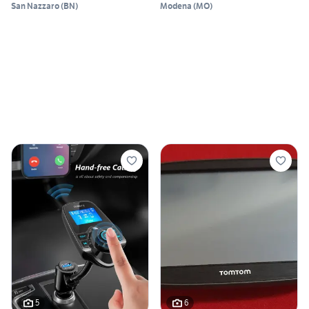
San Nazzaro
(
BN
)
Modena
(
MO
)
5
6