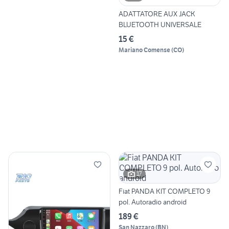
ADATTATORE AUX JACK
BLUETOOTH UNIVERSALE
15 €
Mariano Comense
(
CO
)
17
Fiat PANDA KIT COMPLETO 9
pol. Autoradio android
189 €
San Nazzaro
(
BN
)