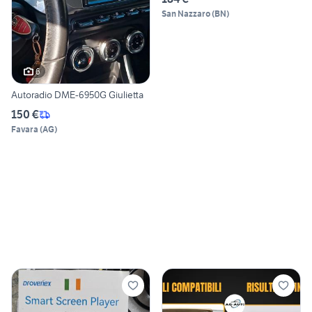
San Nazzaro
(
BN
)
6
Autoradio DME-6950G Giulietta
150 €
Favara
(
AG
)