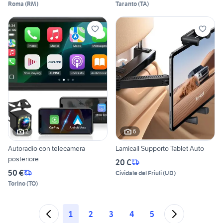
Roma
(
RM
)
Taranto
(
TA
)
2
6
Autoradio con telecamera
Lamicall Supporto Tablet Auto
posteriore
20 €
50 €
Cividale del Friuli
(
UD
)
Torino
(
TO
)
1
2
3
4
5