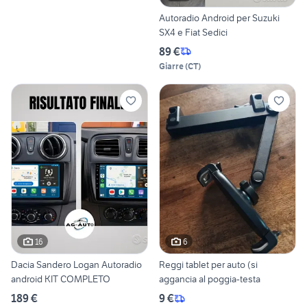
Autoradio Android per Suzuki
SX4 e Fiat Sedici
89 €
Giarre
(
CT
)
16
6
Dacia Sandero Logan Autoradio
Reggi tablet per auto (si
android KIT COMPLETO
aggancia al poggia-testa
189 €
9 €