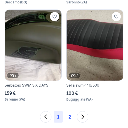
Bergamo
(
BG
)
Saronno
(
VA
)
9
7
Serbatoio SWM SIX DAYS
Sella swm 440/500
159 €
100 €
Saronno
(
VA
)
Buguggiate
(
VA
)
1
2