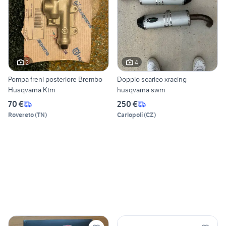
2
4
Pompa freni posteriore Brembo
Doppio scarico xracing
Husqvarna Ktm
husqvarna swm
70 €
250 €
Rovereto
(
TN
)
Carlopoli
(
CZ
)