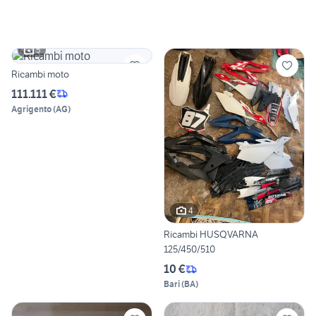
5
Ricambi moto
111.111 €
Agrigento
(
AG
)
4
Ricambi HUSQVARNA
125/450/510
10 €
Bari
(
BA
)