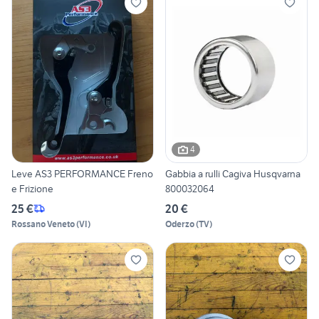
4
Leve AS3 PERFORMANCE Freno
Gabbia a rulli Cagiva Husqvarna
e Frizione
800032064
25 €
20 €
Rossano Veneto
(
VI
)
Oderzo
(
TV
)