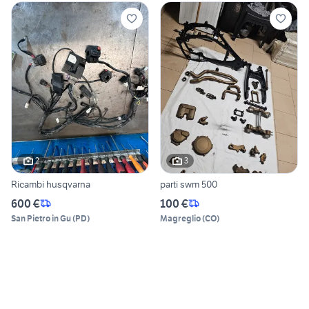
2
3
Ricambi husqvarna
parti swm 500
600 €
100 €
San Pietro in Gu
(
PD
)
Magreglio
(
CO
)