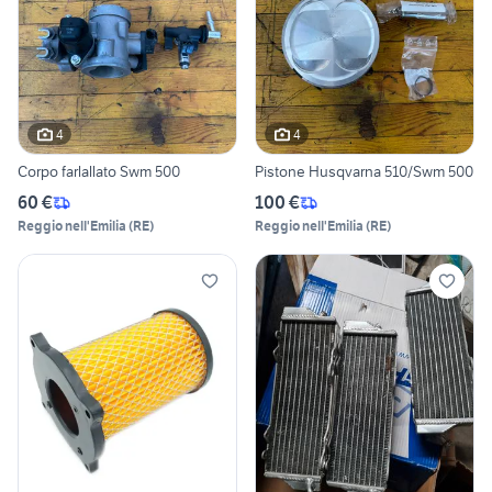
4
4
Corpo farlallato Swm 500
Pistone Husqvarna 510/Swm 500
60 €
100 €
Reggio nell'Emilia
(
RE
)
Reggio nell'Emilia
(
RE
)