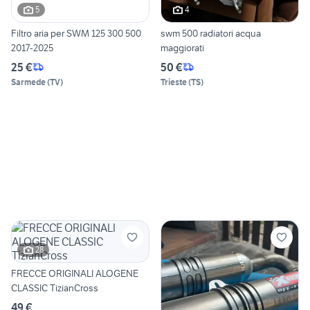
5
4
Filtro aria per SWM 125 300 500
swm 500 radiatori acqua
2017-2025
maggiorati
25 €
50 €
Sarmede
(
TV
)
Trieste
(
TS
)
28
FRECCE ORIGINALI ALOGENE
CLASSIC TizianCross
49 €