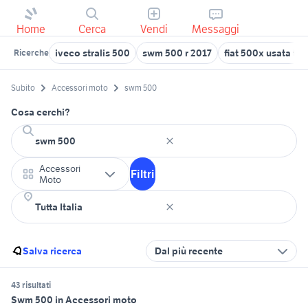
Home
Cerca
Vendi
Messaggi
iveco stralis 500
swm 500 r 2017
fiat 500x usata tor
Ricerche
Subito
Accessori moto
swm 500
Cosa cerchi?
Accessori
Filtri
Moto
Salva ricerca
Dal più recente
43 risultati
Swm 500 in Accessori moto