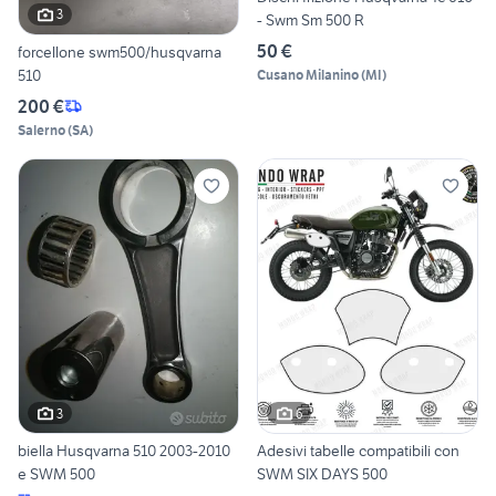
3
- Swm Sm 500 R
50 €
forcellone swm500/husqvarna
510
Cusano Milanino
(
MI
)
200 €
Salerno
(
SA
)
3
6
biella Husqvarna 510 2003-2010
Adesivi tabelle compatibili con
e SWM 500
SWM SIX DAYS 500