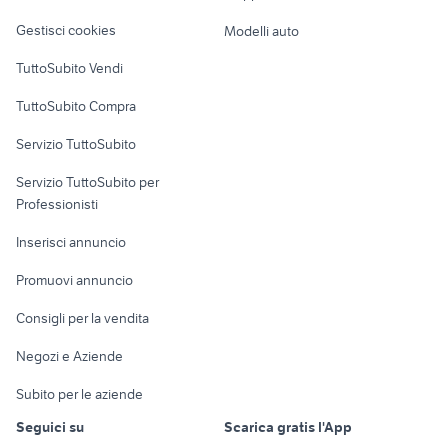
prime 3
Veicoli commerciali
auto
altro
Gestisci cookies
Modelli auto
Case vacanza
TuttoSubito Vendi
Uffici e Locali
TuttoSubito Compra
commerciali
Servizio TuttoSubito
elettronica
per la casa e la
sports e hobby
Servizio TuttoSubito per
persona
Informatica
Animali
Professionisti
Arredamento e
Console e
Accessori per
Casalinghi
Inserisci annuncio
Videogiochi
animali
Elettrodomestici
Promuovi annuncio
Audio/Video
Musica e Film
Giardino e Fai da te
Consigli per la vendita
Fotografia
Libri e Riviste
Abbigliamento e
Negozi e Aziende
Telefonia
Strumenti Musicali
Accessori
Subito per le aziende
Sports
Tutto per i bambini
Seguici su
Scarica gratis l'App
Biciclette