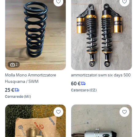
2
Molla Mono Ammortizzatore
ammortizzatori swm six days 500
Husqvarna / SWM
60 €
25 €
Catanzaro
(
CZ
)
Cornaredo
(
MI
)