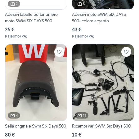
2
8
Adesivi tabelle portanumero
Adesivi moto SWM SIX DAYS
moto SWM SIX DAYS 500
500- colore argento
25 €
43 €
Palermo
(
PA
)
Palermo
(
PA
)
4
11
Sella originale Swm Six Days 500
Ricambi vari SWM Six Days 500
80 €
10 €