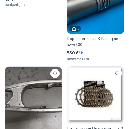
Gallipoli
(
LE
)
3
Doppio terminale X Racing per
swm 500
580 €
Rovereto
(
TN
)
Dischi frizione Husqvarna Tc 610