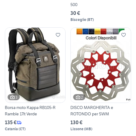
500
30 €
Bisceglie
(
BT
)
3
2
Borsa moto Kappa RB105-R
DISCO MARGHERITA e
Ramble 17lt Verde
ROTONDO per SWM
135 €
130 €
Catania
(
CT
)
Lissone
(
MB
)