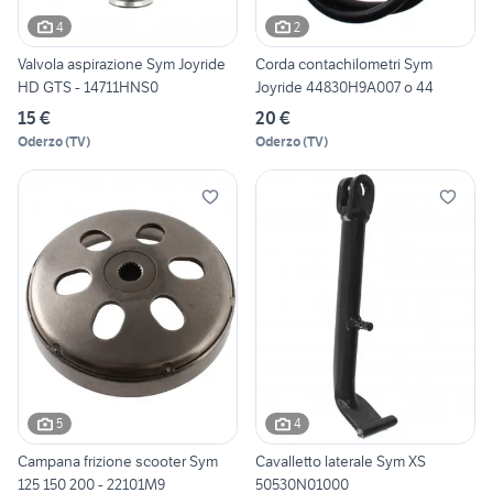
4
2
Valvola aspirazione Sym Joyride
Corda contachilometri Sym
HD GTS - 14711HNS0
Joyride 44830H9A007 o 44
15 €
20 €
Oderzo
(
TV
)
Oderzo
(
TV
)
5
4
Campana frizione scooter Sym
Cavalletto laterale Sym XS
125 150 200 - 22101M9
50530N01000