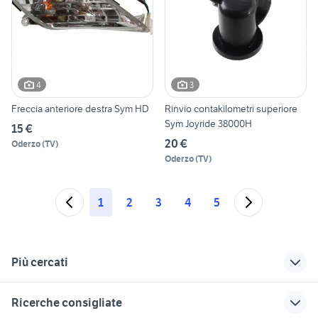
4
3
Freccia anteriore destra Sym HD
Rinvio contakilometri superiore
Sym Joyride 38000H
15 €
20 €
Oderzo
(
TV
)
Oderzo
(
TV
)
1
2
3
4
5
Più cercati
Correlati
Richerche simili
Suggerimenti
Ricerche consigliate
st 200
sym fiddle 200
sym hd 300