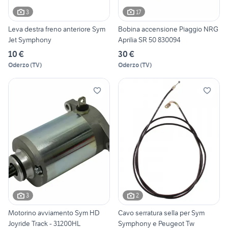
3
17
Leva destra freno anteriore Sym
Bobina accensione Piaggio NRG
Jet Symphony
Aprilia SR 50 830094
10 €
30 €
Oderzo
(
TV
)
Oderzo
(
TV
)
3
2
Motorino avviamento Sym HD
Cavo serratura sella per Sym
Joyride Track - 31200HL
Symphony e Peugeot Tw