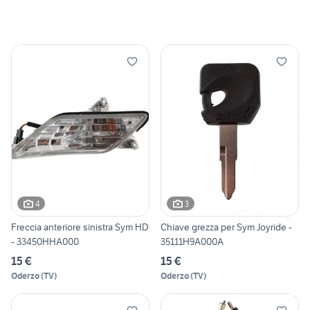
4
3
Freccia anteriore sinistra Sym HD
Chiave grezza per Sym Joyride -
- 33450HHA000
35111H9A000A
15 €
15 €
Oderzo
(
TV
)
Oderzo
(
TV
)