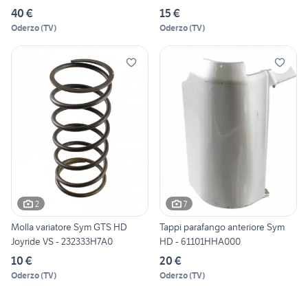
40 €
15 €
Oderzo
(
TV
)
Oderzo
(
TV
)
2
7
Molla variatore Sym GTS HD
Tappi parafango anteriore Sym
Joyride VS - 232333H7A0
HD - 61101HHA000
10 €
20 €
Oderzo
(
TV
)
Oderzo
(
TV
)