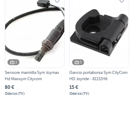
3
5
Sensore marmitta Sym Joymax
Gancio portaborsa Sym CityCom
Hd Maxsym Citycom
HD Joyride - 81132H6
80 €
15 €
Oderzo
(
TV
)
Oderzo
(
TV
)