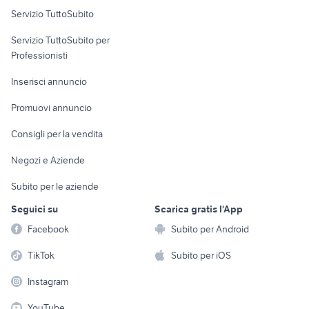
Servizio TuttoSubito
elettronica
per la casa e la
sports e hobby
Servizio TuttoSubito per
persona
Informatica
Animali
Professionisti
Arredamento e
Console e
Accessori per
Casalinghi
Inserisci annuncio
Videogiochi
animali
Elettrodomestici
Promuovi annuncio
Audio/Video
Musica e Film
Giardino e Fai da te
Consigli per la vendita
Fotografia
Libri e Riviste
Abbigliamento e
Negozi e Aziende
Telefonia
Strumenti Musicali
Accessori
Subito per le aziende
Sports
Tutto per i bambini
Seguici su
Scarica gratis l'App
Biciclette
Facebook
Subito per Android
Collezionismo
TikTok
Subito per iOS
Instagram
YouTube