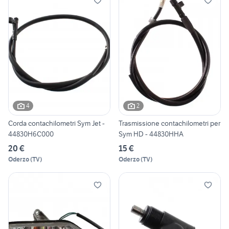
4
2
Corda contachilometri Sym Jet -
Trasmissione contachilometri per
44830H6C000
Sym HD - 44830HHA
20 €
15 €
Oderzo
(
TV
)
Oderzo
(
TV
)