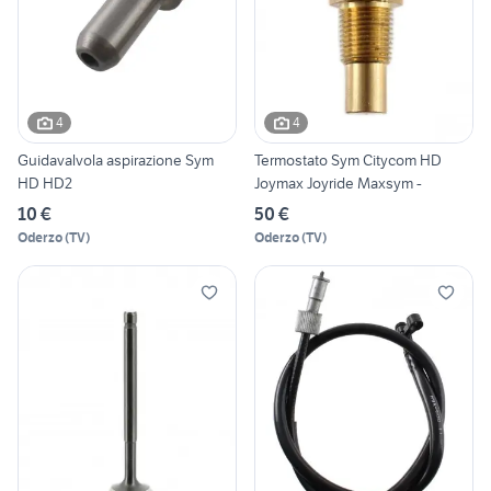
4
4
Guidavalvola aspirazione Sym
Termostato Sym Citycom HD
HD HD2
Joymax Joyride Maxsym -
10 €
50 €
Oderzo
(
TV
)
Oderzo
(
TV
)