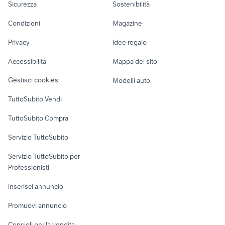
Sicurezza
Sostenibilità
schiera
lavoro
sardegna
tappetini bmw serie
tappetini golf 5
corpo farfallato golf 5 accessori
Accessori Moto
fope abbigliamento
1
auto
Condizioni
Magazine
Terreni e rustici
Attrezzature di
Nautica
lavoro
motard moto Cosenza provincia
matra bagheera accessori auto
Privacy
Idee regalo
Garage e box
kymco 500 accessori moto
bmw moto Pordenone provincia
Caravan e Camper
Accessibilità
Mappa del sito
Loft, mansarde e
Veicoli commerciali
altro
Gestisci cookies
Modelli auto
Case vacanza
TuttoSubito Vendi
Uffici e Locali
TuttoSubito Compra
commerciali
Servizio TuttoSubito
elettronica
per la casa e la
sports e hobby
Servizio TuttoSubito per
persona
Informatica
Animali
Professionisti
Arredamento e
Console e
Accessori per
Casalinghi
Inserisci annuncio
Videogiochi
animali
Elettrodomestici
Promuovi annuncio
Audio/Video
Musica e Film
Giardino e Fai da te
Consigli per la vendita