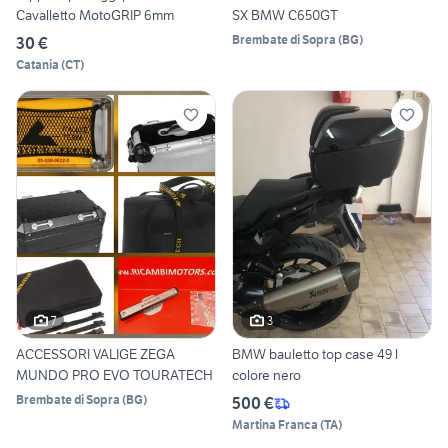
Cavalletto MotoGRIP 6mm
SX BMW C650GT
Brembate di Sopra
(
BG
)
30 €
Catania
(
CT
)
7
3
ACCESSORI VALIGE ZEGA
BMW bauletto top case 49 l
MUNDO PRO EVO TOURATECH
colore nero
Brembate di Sopra
(
BG
)
500 €
Martina Franca
(
TA
)