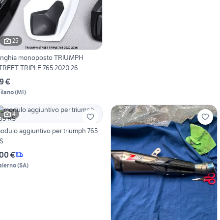
25
nghia monoposto TRIUMPH
TREET TRIPLE 765 2020 26
9 €
ilano
(
MI
)
4
odulo aggiuntivo per triumph 765
S
00 €
alerno
(
SA
)