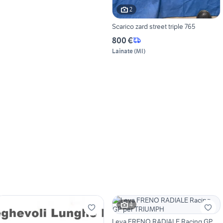
2
Scarico zard street triple 765
800 €
Lainate
(
MI
)
4
Leva FRENO RADIALE Racing GP