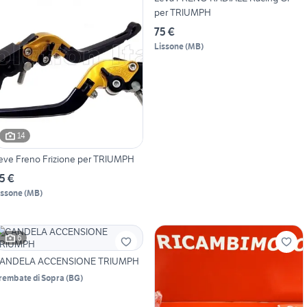
per TRIUMPH
75 €
Lissone
(
MB
)
14
eve Freno Frizione per TRIUMPH
5 €
issone
(
MB
)
6
ANDELA ACCENSIONE TRIUMPH
rembate di Sopra
(
BG
)