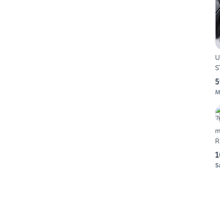
U
S
5
M
m
R
1
S