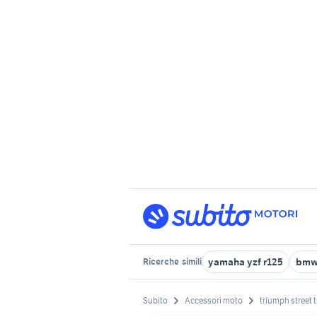
yamaha yzf r125
bmw 
Ricerche
simili
Subito
Accessori moto
triumph street tr