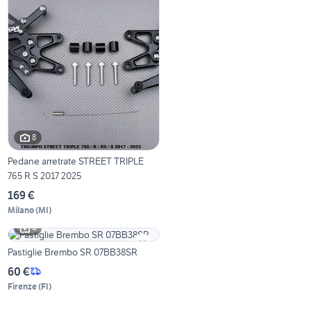
8
Pedane arretrate STREET TRIPLE
765 R S 2017 2025
169 €
Milano
(
MI
)
4
Pastiglie Brembo SR 07BB38SR
60 €
Firenze
(
FI
)