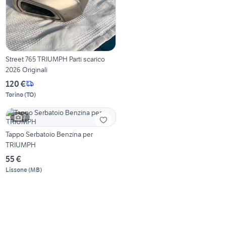
Street 765 TRIUMPH Parti scarico
2026 Originali
120 €
Torino
(
TO
)
7
Tappo Serbatoio Benzina per
TRIUMPH
55 €
Lissone
(
MB
)