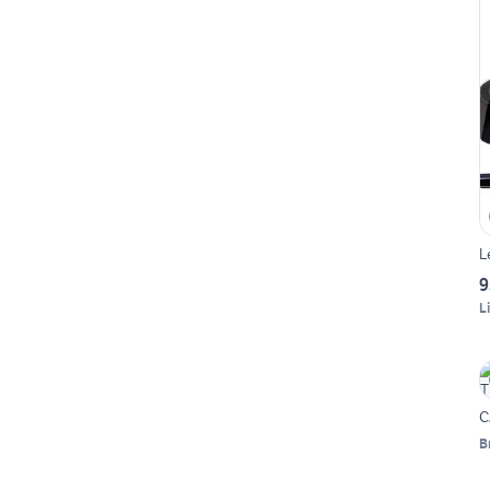
L
9
L
C
B