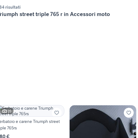
34 risultati
riumph street triple 765 r in Accessori moto
15
erbatoio e carene Triumph street
riple 765rs
80 €