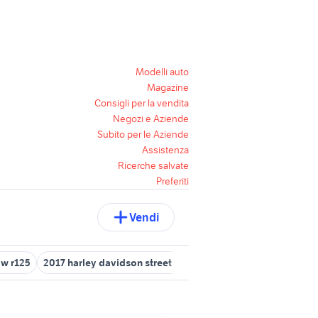
Modelli auto
Magazine
Consigli per la vendita
Negozi e Aziende
Subito per le Aziende
Assistenza
Ricerche salvate
Preferiti
Vendi
ow r125
2017 harley davidson street glide
bmw r 100 rt usata
t