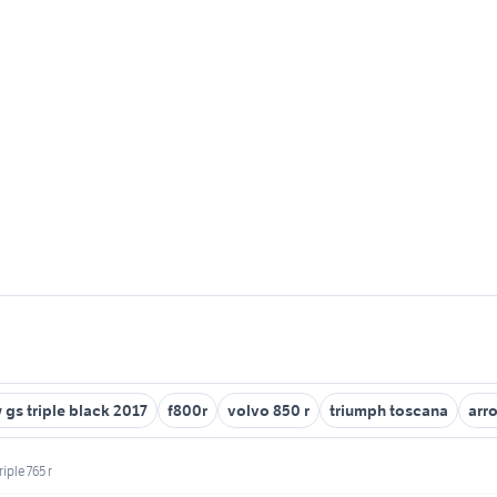
gs triple black 2017
f800r
volvo 850 r
triumph toscana
arr
iple 765 r