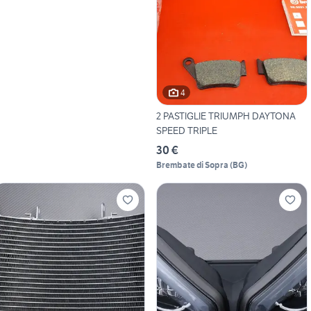
4
2 PASTIGLIE TRIUMPH DAYTONA
SPEED TRIPLE
30 €
Brembate di Sopra
(
BG
)