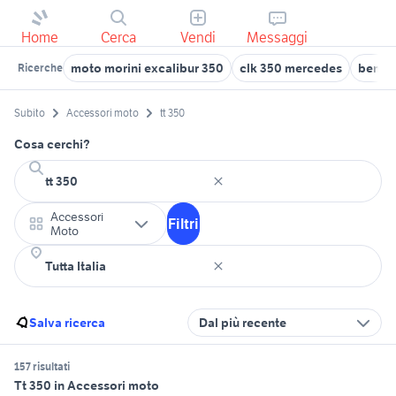
Home
Cerca
Vendi
Messaggi
moto morini excalibur 350
clk 350 mercedes
benell
Ricerche
Subito
Accessori moto
tt 350
Cosa cerchi?
Accessori
Filtri
Moto
Salva ricerca
Dal più recente
157 risultati
Tt 350 in Accessori moto