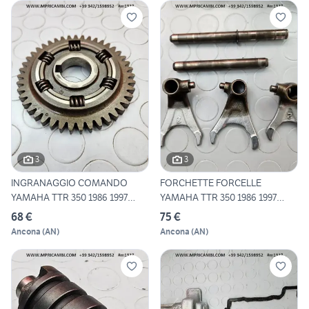
3
3
INGRANAGGIO COMANDO
FORCHETTE FORCELLE
YAMAHA TTR 350 1986 1997
YAMAHA TTR 350 1986 1997
TT350
TT350R
68 €
75 €
Ancona
(
AN
)
Ancona
(
AN
)