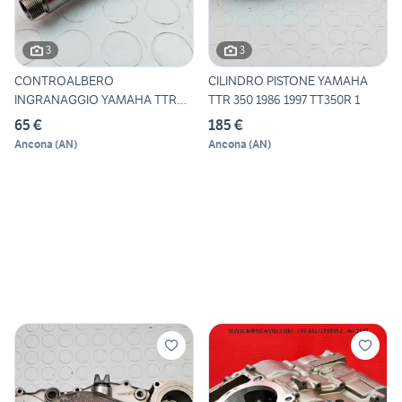
3
3
CONTROALBERO
CILINDRO PISTONE YAMAHA
INGRANAGGIO YAMAHA TTR
TTR 350 1986 1997 TT350R 1
350 1986 1997
65 €
185 €
Ancona
(
AN
)
Ancona
(
AN
)