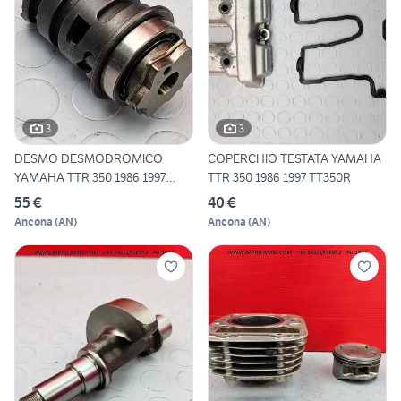
3
3
DESMO DESMODROMICO
COPERCHIO TESTATA YAMAHA
YAMAHA TTR 350 1986 1997
TTR 350 1986 1997 TT350R
TT350R
55 €
40 €
Ancona
(
AN
)
Ancona
(
AN
)