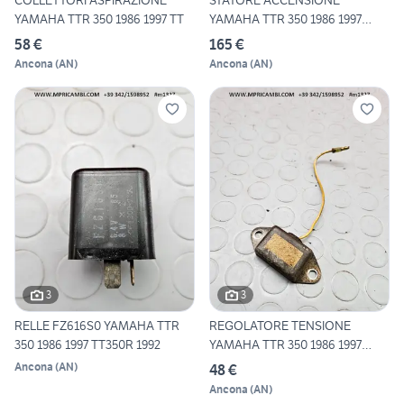
COLLETTORI ASPIRAZIONE
STATORE ACCENSIONE
YAMAHA TTR 350 1986 1997 TT
YAMAHA TTR 350 1986 1997
TT350R
58 €
165 €
Ancona
(
AN
)
Ancona
(
AN
)
3
3
RELLE FZ616S0 YAMAHA TTR
REGOLATORE TENSIONE
350 1986 1997 TT350R 1992
YAMAHA TTR 350 1986 1997
TT350
Ancona
(
AN
)
48 €
Ancona
(
AN
)