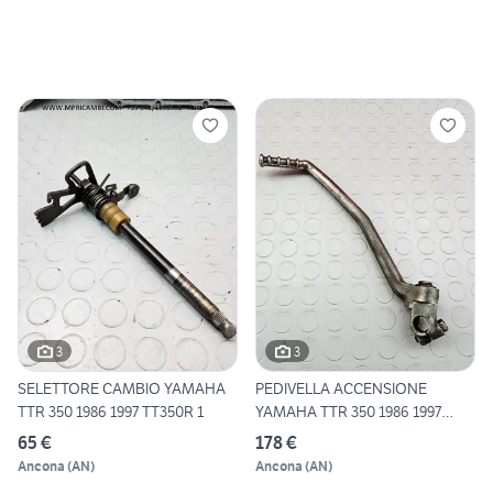
3
3
SELETTORE CAMBIO YAMAHA
PEDIVELLA ACCENSIONE
TTR 350 1986 1997 TT350R 1
YAMAHA TTR 350 1986 1997
TT35
65 €
178 €
Ancona
(
AN
)
Ancona
(
AN
)