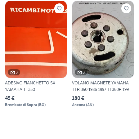
3
3
ADESIVO FIANCHETTO SX
VOLANO MAGNETE YAMAHA
YAMAHA TT350
TTR 350 1986 1997 TT350R 199
45 €
180 €
Brembate di Sopra
(
BG
)
Ancona
(
AN
)