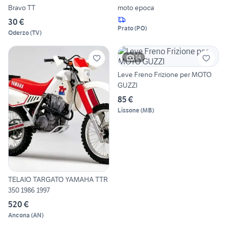
Bravo TT
moto epoca
30 €
Prato
(
PO
)
Oderzo
(
TV
)
14
Leve Freno Frizione per MOTO
GUZZI
85 €
Lissone
(
MB
)
TELAIO TARGATO YAMAHA TTR
350 1986 1997
520 €
Ancona
(
AN
)