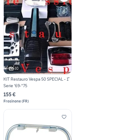
30
KIT Restauro Vespa 50 SPECIAL - 1°
Serie '69-''75
155 €
Frosinone
(
FR
)