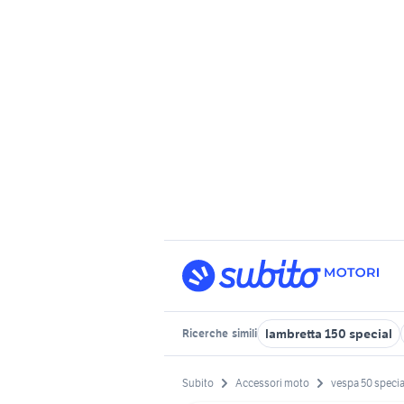
lambretta 150 special
Ricerche
simili
Subito
Accessori moto
vespa 50 specia