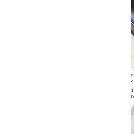
S
S
1
F