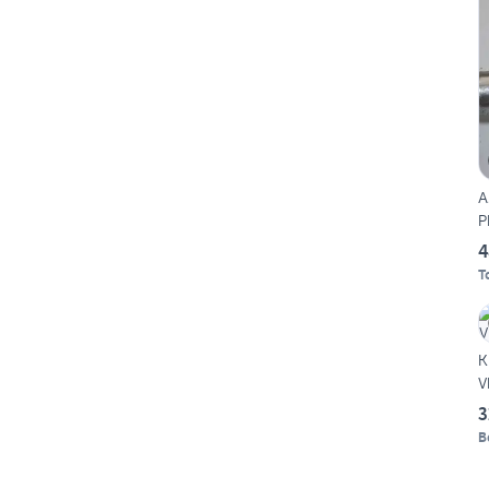
A
P
4
T
K
V
3
B