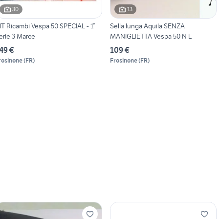
30
13
IT Ricambi Vespa 50 SPECIAL - 1°
Sella lunga Aquila SENZA
erie 3 Marce
MANIGLIETTA Vespa 50 N L
49 €
109 €
rosinone
(
FR
)
Frosinone
(
FR
)