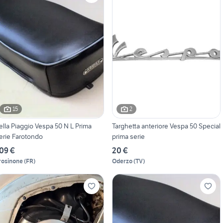
15
2
ella Piaggio Vespa 50 N L Prima
Targhetta anteriore Vespa 50 Special
erie Farotondo
prima serie
09 €
20 €
rosinone
(
FR
)
Oderzo
(
TV
)