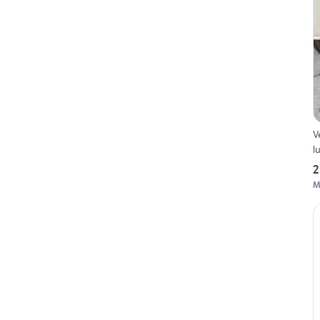
V
l
2
M