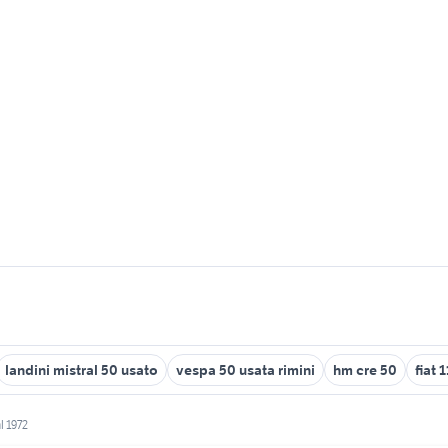
landini mistral 50 usato
vespa 50 usata rimini
hm cre 50
fiat 
l 1972