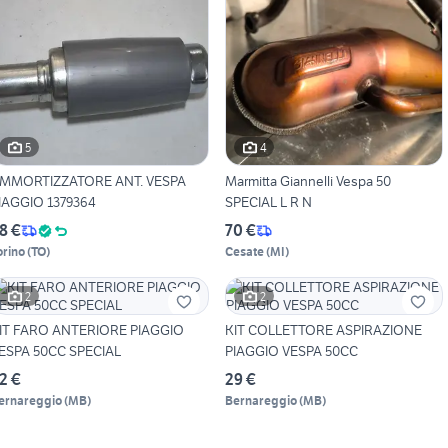
5
4
MMORTIZZATORE ANT. VESPA
Marmitta Giannelli Vespa 50
IAGGIO 1379364
SPECIAL L R N
8 €
70 €
orino
(
TO
)
Cesate
(
MI
)
2
2
IT FARO ANTERIORE PIAGGIO
KIT COLLETTORE ASPIRAZIONE
ESPA 50CC SPECIAL
PIAGGIO VESPA 50CC
2 €
29 €
ernareggio
(
MB
)
Bernareggio
(
MB
)