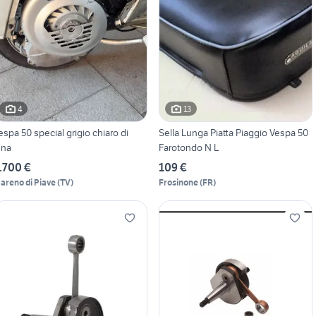
4
13
espa 50 special grigio chiaro di
Sella Lunga Piatta Piaggio Vespa 50
una
Farotondo N L
.700 €
109 €
areno di Piave
(
TV
)
Frosinone
(
FR
)