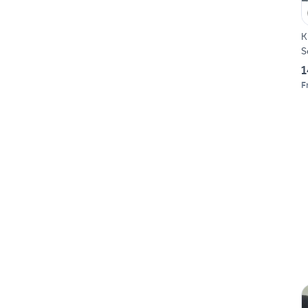
K
S
1
F