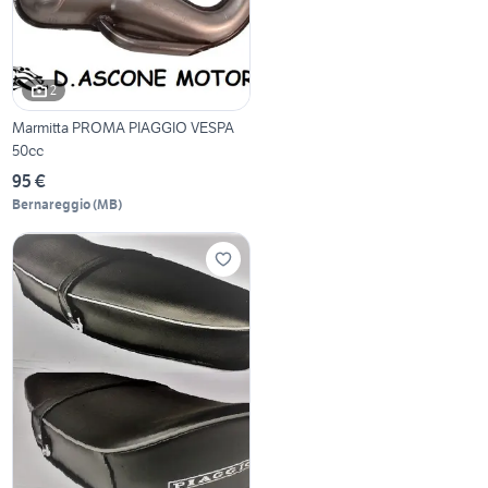
2
Marmitta PROMA PIAGGIO VESPA
50cc
95 €
Bernareggio
(
MB
)