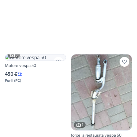
5
Motore vespa 50
450 €
Forli'
(
FC
)
7
forcella restaurata vespa 50