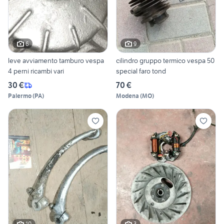
6
9
leve avviamento tamburo vespa
cilindro gruppo termico vespa 50
4 perni ricambi vari
special faro tond
30 €
70 €
Palermo
(
PA
)
Modena
(
MO
)
10
3