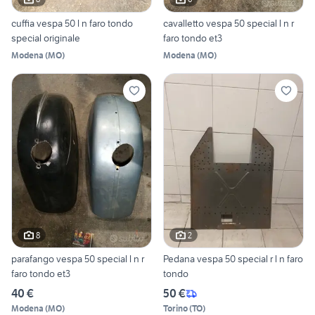
cuffia vespa 50 l n faro tondo
cavalletto vespa 50 special l n r
special originale
faro tondo et3
Modena
(
MO
)
Modena
(
MO
)
8
2
parafango vespa 50 special l n r
Pedana vespa 50 special r l n faro
faro tondo et3
tondo
40 €
50 €
Modena
(
MO
)
Torino
(
TO
)