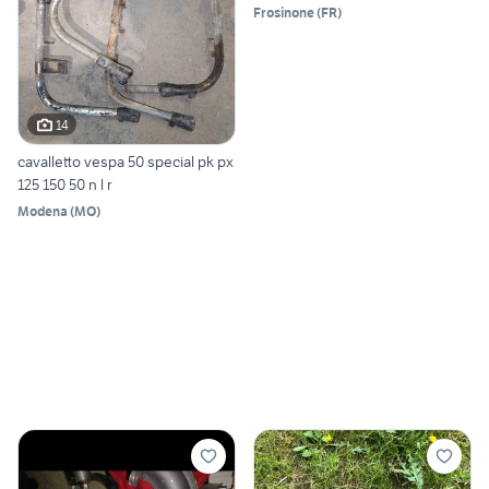
Frosinone
(
FR
)
14
cavalletto vespa 50 special pk px
125 150 50 n l r
Modena
(
MO
)