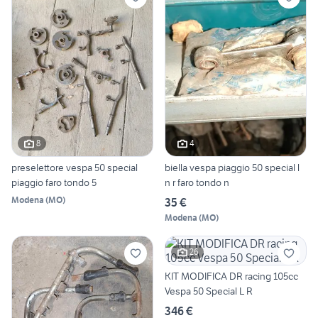
8
4
preselettore vespa 50 special
biella vespa piaggio 50 special l
piaggio faro tondo 5
n r faro tondo n
Modena
(
MO
)
35 €
Modena
(
MO
)
26
KIT MODIFICA DR racing 105cc
Vespa 50 Special L R
346 €