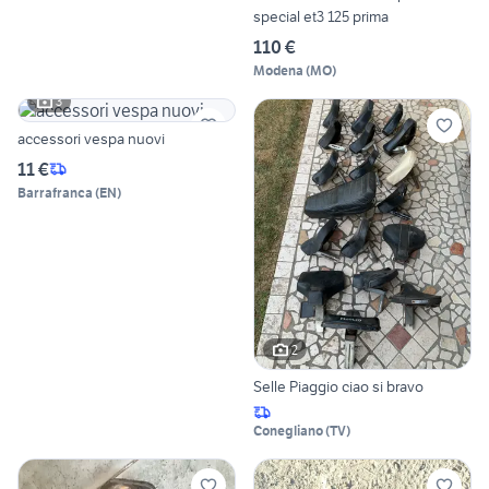
special et3 125 prima
110 €
Modena
(
MO
)
3
accessori vespa nuovi
11 €
Barrafranca
(
EN
)
2
Selle Piaggio ciao si bravo
Conegliano
(
TV
)