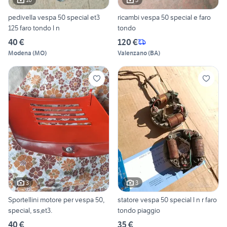
pedivella vespa 50 special et3
ricambi vespa 50 special e faro
125 faro tondo l n
tondo
40 €
120 €
Modena
(
MO
)
Valenzano
(
BA
)
3
3
Sportellini motore per vespa 50,
statore vespa 50 special l n r faro
special, ss,et3.
tondo piaggio
40 €
35 €