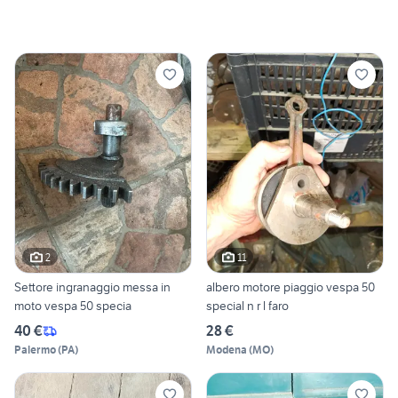
2
11
Settore ingranaggio messa in
albero motore piaggio vespa 50
moto vespa 50 specia
special n r l faro
40 €
28 €
Palermo
(
PA
)
Modena
(
MO
)