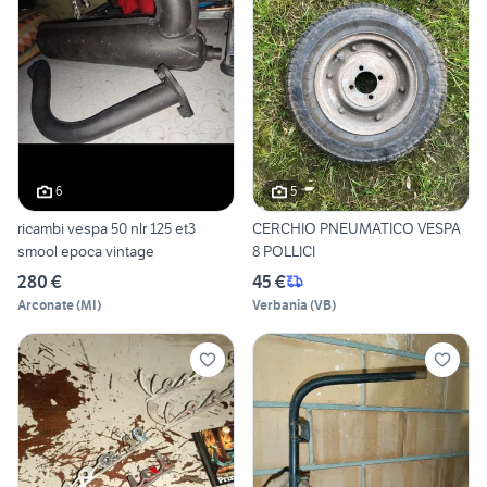
6
5
ricambi vespa 50 nlr 125 et3
CERCHIO PNEUMATICO VESPA
smool epoca vintage
8 POLLICI
280 €
45 €
Arconate
(
MI
)
Verbania
(
VB
)