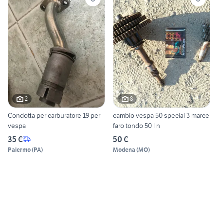
2
8
Condotta per carburatore 19 per
cambio vespa 50 special 3 marce
vespa
faro tondo 50 l n
35 €
50 €
Palermo
(
PA
)
Modena
(
MO
)