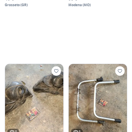
Grosseto
(
GR
)
Modena
(
MO
)
8
6