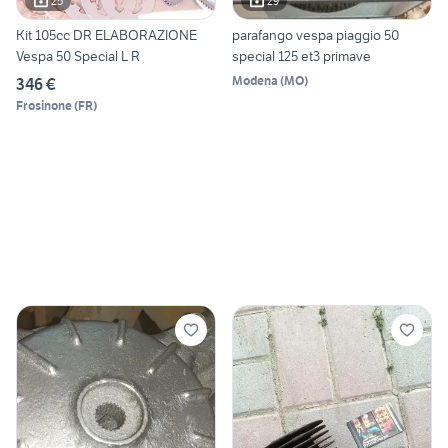
25
29
Kit 105cc DR ELABORAZIONE
parafango vespa piaggio 50
Vespa 50 Special L R
special 125 et3 primave
Modena
(
MO
)
346 €
Frosinone
(
FR
)