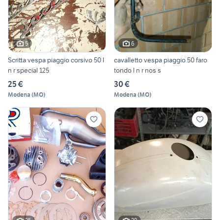
5
6
Scritta vespa piaggio corsivo 50 l
cavalletto vespa piaggio 50 faro
n r special 125
tondo l n r nos s
25 €
30 €
Modena
(
MO
)
Modena
(
MO
)