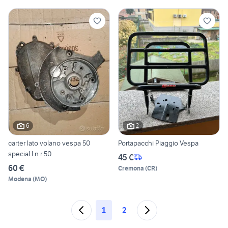
6
2
carter lato volano vespa 50
Portapacchi Piaggio Vespa
special l n r 50
45 €
60 €
Cremona
(
CR
)
Modena
(
MO
)
1
2