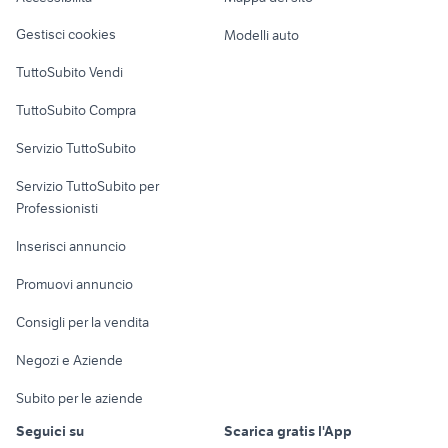
Veicoli commerciali
altro
Gestisci cookies
Modelli auto
Case vacanza
TuttoSubito Vendi
Uffici e Locali
TuttoSubito Compra
commerciali
Servizio TuttoSubito
elettronica
per la casa e la
sports e hobby
Servizio TuttoSubito per
persona
Informatica
Animali
Professionisti
Arredamento e
Console e
Accessori per
Casalinghi
Inserisci annuncio
Videogiochi
animali
Elettrodomestici
Promuovi annuncio
Audio/Video
Musica e Film
Giardino e Fai da te
Consigli per la vendita
Fotografia
Libri e Riviste
Abbigliamento e
Negozi e Aziende
Telefonia
Strumenti Musicali
Accessori
Subito per le aziende
Sports
Tutto per i bambini
Seguici su
Scarica gratis l'App
Biciclette