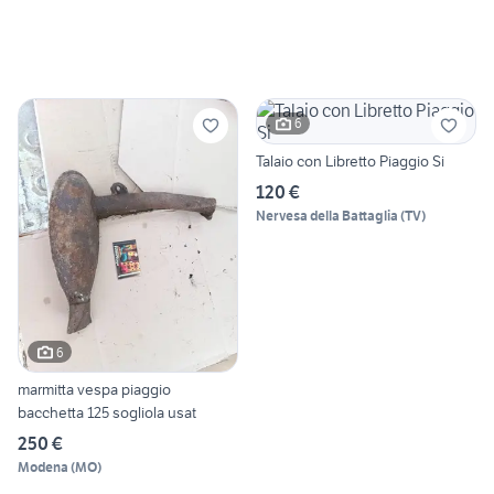
6
Talaio con Libretto Piaggio Si
120 €
Nervesa della Battaglia
(
TV
)
6
marmitta vespa piaggio
bacchetta 125 sogliola usat
250 €
Modena
(
MO
)