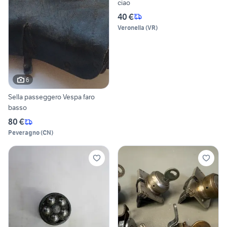
ciao
40 €
Veronella
(
VR
)
6
Sella passeggero Vespa faro
basso
80 €
Peveragno
(
CN
)