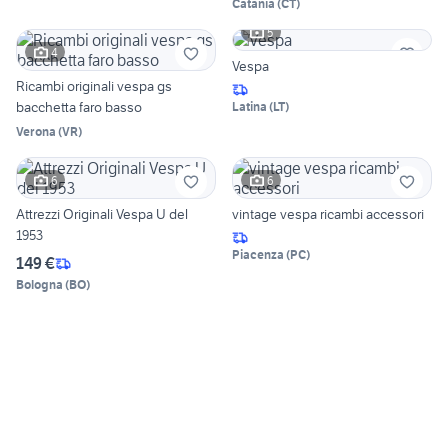
Catania
(
CT
)
5
4
Vespa
Ricambi originali vespa gs
bacchetta faro basso
Latina
(
LT
)
Verona
(
VR
)
6
6
Attrezzi Originali Vespa U del
vintage vespa ricambi accessori
1953
Piacenza
(
PC
)
149 €
Bologna
(
BO
)