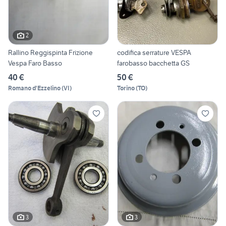
2
Rallino Reggispinta Frizione
codifica serrature VESPA
Vespa Faro Basso
farobasso bacchetta GS
40 €
50 €
Romano d'Ezzelino
(
VI
)
Torino
(
TO
)
3
3