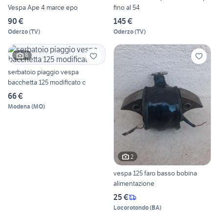
Vespa Ape 4 marce epo
fino al 54
90 €
145 €
Oderzo
(
TV
)
Oderzo
(
TV
)
8
serbatoio piaggio vespa
bacchetta 125 modificato c
66 €
Modena
(
MO
)
2
vespa 125 faro basso bobina
alimentazione
25 €
Locorotondo
(
BA
)