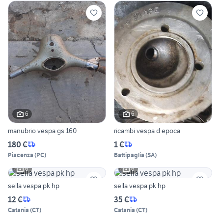
6
6
manubrio vespa gs 160
ricambi vespa d epoca
180 €
1 €
Piacenza
(
PC
)
Battipaglia
(
SA
)
6
6
sella vespa pk hp
sella vespa pk hp
12 €
35 €
Catania
(
CT
)
Catania
(
CT
)