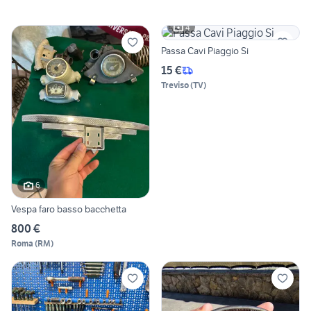
4
Passa Cavi Piaggio Si
15 €
Treviso
(
TV
)
6
Vespa faro basso bacchetta
800 €
Roma
(
RM
)