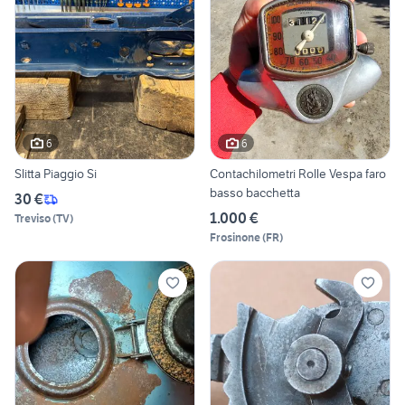
6
6
Slitta Piaggio Si
Contachilometri Rolle Vespa faro
basso bacchetta
30 €
1.000 €
Treviso
(
TV
)
Frosinone
(
FR
)