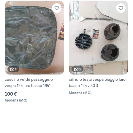
6
9
cuscino verde passeggero
cilindro testa vespa piaggio faro
vespa 125 faro basso 1951
basso 125 v 30 3
Modena
(
MO
)
100 €
Modena
(
MO
)