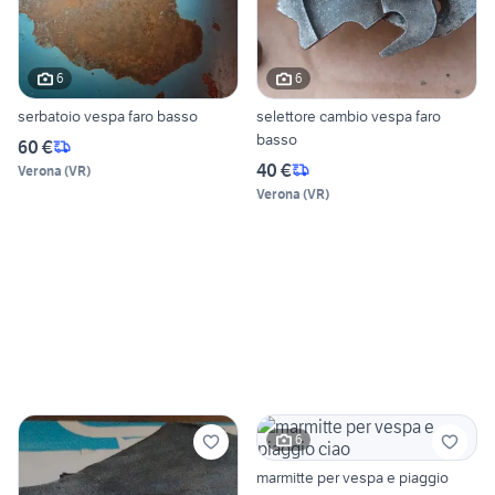
6
6
serbatoio vespa faro basso
selettore cambio vespa faro
basso
60 €
40 €
Verona
(
VR
)
Verona
(
VR
)
6
marmitte per vespa e piaggio