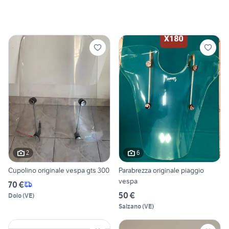
2
6
Cupolino originale vespa gts 300
Parabrezza originale piaggio
vespa
70 €
50 €
Dolo
(
VE
)
Salzano
(
VE
)