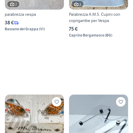
2
3
parabrezza vespa
Parabrezza A.M.S. Cupini con
coprigambe per Vespa
38 €
75 €
Bassano del Grappa
(
VI
)
Caprino Bergamasco
(
BG
)