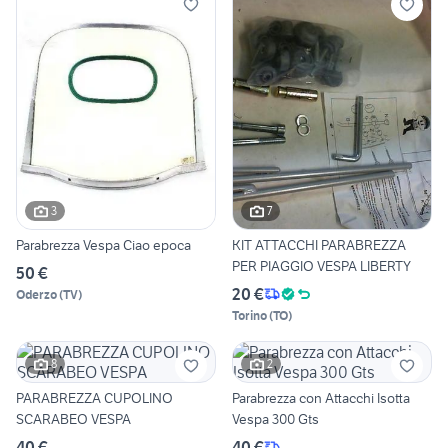
3
7
Parabrezza Vespa Ciao epoca
KIT ATTACCHI PARABREZZA
PER PIAGGIO VESPA LIBERTY
50 €
20 €
Oderzo
(
TV
)
Torino
(
TO
)
8
2
PARABREZZA CUPOLINO
Parabrezza con Attacchi Isotta
SCARABEO VESPA
Vespa 300 Gts
40 €
40 €