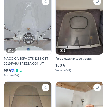
2
2
PIAGGIO VESPA GTS 125 I-GET
Parabrezza vintage vespa
2019 PARABREZZA CON AT
100 €
69 €
Verona
(
VR
)
Bitritto
(
BA
)