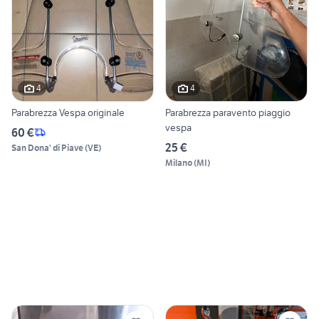
4
4
Parabrezza Vespa originale
Parabrezza paravento piaggio
vespa
60 €
25 €
San Dona' di Piave
(
VE
)
Milano
(
MI
)