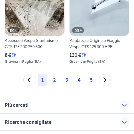
6
4
Accessori Vespa Granturismo
Parabrezza Originale Piaggio
GTS 125 200 250 300
Vespa GTS 125 300 HPE
8 €
120 €
Gravina in Puglia
(
BA
)
Gravina in Puglia
(
BA
)
1
2
3
4
5
Più cercati
Correlati
Richerche simili
Suggerimenti
Ricerche consigliate
parabrezza fiat 600
scheggiatura
parabrezza ford
parabrezza
fiesta
ducati 1098 usata
xr 600