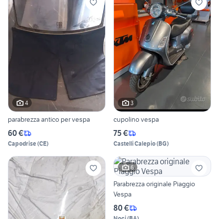
4
3
parabrezza antico per vespa
cupolino vespa
60 €
75 €
Capodrise
(
CE
)
Castelli Calepio
(
BG
)
6
Parabrezza originale Piaggio
Vespa
80 €
Noci
(
BA
)