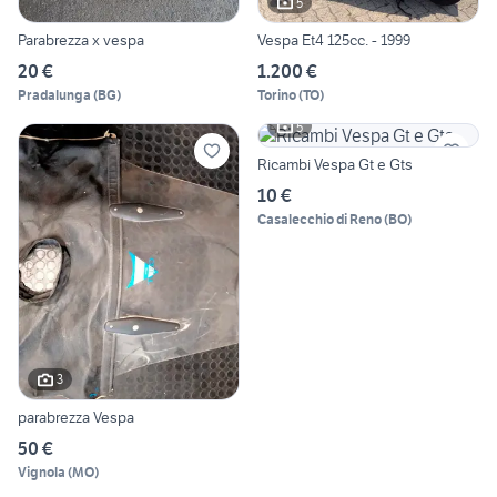
5
Parabrezza x vespa
Vespa Et4 125cc. - 1999
20 €
1.200 €
Pradalunga
(
BG
)
Torino
(
TO
)
5
Ricambi Vespa Gt e Gts
10 €
Casalecchio di Reno
(
BO
)
3
parabrezza Vespa
50 €
Vignola
(
MO
)