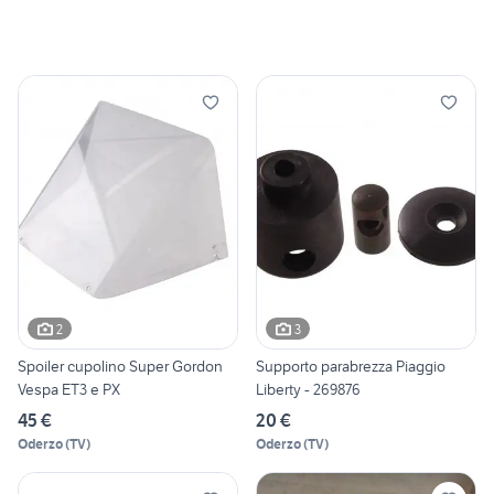
2
3
Spoiler cupolino Super Gordon
Supporto parabrezza Piaggio
Vespa ET3 e PX
Liberty - 269876
45 €
20 €
Oderzo
(
TV
)
Oderzo
(
TV
)