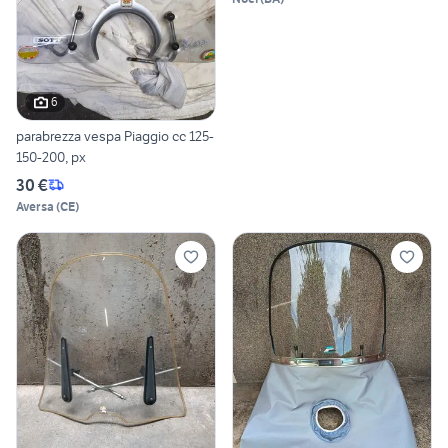
6
parabrezza vespa Piaggio cc 125-
150-200, px
30 €
Aversa
(
CE
)