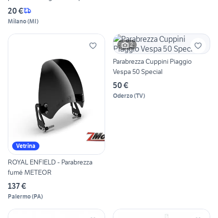
20 €
Milano
(
MI
)
2
Parabrezza Cuppini Piaggio
Vespa 50 Special
50 €
Oderzo
(
TV
)
Vetrina
ROYAL ENFIELD - Parabrezza
fumé METEOR
137 €
Palermo
(
PA
)