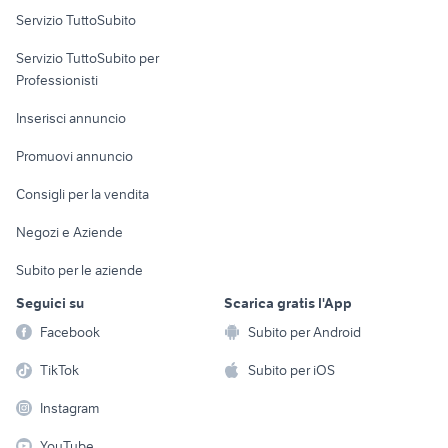
Servizio TuttoSubito
elettronica
per la casa e la
sports e hobby
Servizio TuttoSubito per
persona
Informatica
Animali
Professionisti
Arredamento e
Console e
Accessori per
Casalinghi
Inserisci annuncio
Videogiochi
animali
Elettrodomestici
Promuovi annuncio
Audio/Video
Musica e Film
Giardino e Fai da te
Consigli per la vendita
Fotografia
Libri e Riviste
Abbigliamento e
Negozi e Aziende
Telefonia
Strumenti Musicali
Accessori
Subito per le aziende
Sports
Tutto per i bambini
Seguici su
Scarica gratis l'App
Biciclette
Facebook
Subito per Android
Collezionismo
TikTok
Subito per iOS
Instagram
YouTube