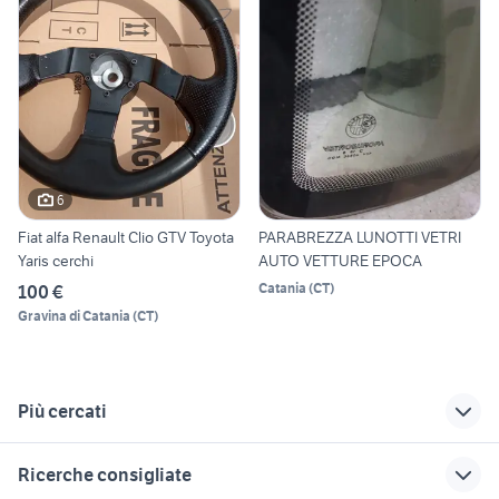
6
Fiat alfa Renault Clio GTV Toyota
PARABREZZA LUNOTTI VETRI
Yaris cerchi
AUTO VETTURE EPOCA
Catania
(
CT
)
100 €
Gravina di Catania
(
CT
)
Più cercati
Correlati
Richerche simili
Suggerimenti
Ricerche consigliate
alfa romeo giulia
alfa romeo gtv
auto alfa romeo gtv