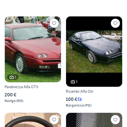
2
3
Parabrezza Alfa GTV
Ricambi Alfa Gtv
200 €
100 €
Rovigo
(
RO
)
Borgoricco
(
PD
)