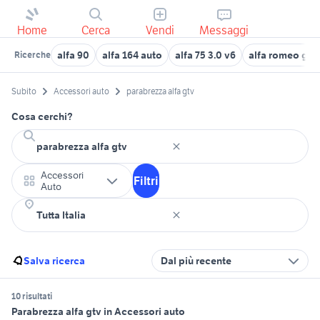
Home
Cerca
Vendi
Messaggi
alfa 90
alfa 164 auto
alfa 75 3.0 v6
alfa romeo giul
Ricerche
Subito
Accessori auto
parabrezza alfa gtv
Cosa cerchi?
Accessori
Filtri
Auto
Salva ricerca
Dal più recente
10 risultati
Parabrezza alfa gtv in Accessori auto