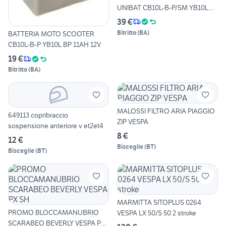
UNIBAT CB10L-B-P/SM YB10L
BP
39 €
Bitritto
(
BA
)
BATTERIA MOTO SCOOTER
CB10L-B-P YB10L BP 11AH 12V
19 €
Bitritto
(
BA
)
MALOSSI FILTRO ARIA PIAGGIO
649113 copribraccio
ZIP VESPA
sospensione anteriore v et2et4
8 €
12 €
Bisceglie
(
BT
)
Bisceglie
(
BT
)
MARMITTA SITOPLUS 0264
PROMO BLOCCAMANUBRIO
VESPA LX 50/S 50 2 stroke
SCARABEO BEVERLY VESPA PX