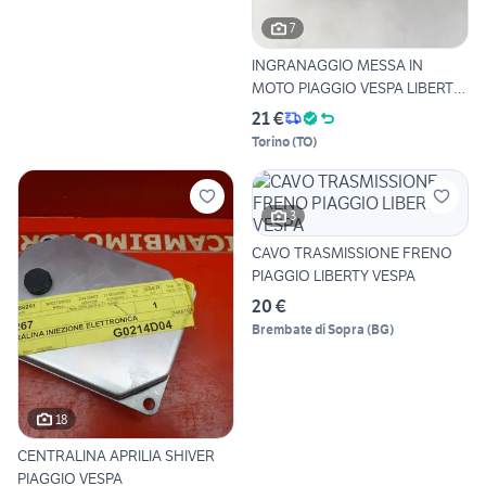
7
INGRANAGGIO MESSA IN
MOTO PIAGGIO VESPA LIBERTY
PI
21 €
Torino
(
TO
)
3
CAVO TRASMISSIONE FRENO
PIAGGIO LIBERTY VESPA
20 €
Brembate di Sopra
(
BG
)
18
CENTRALINA APRILIA SHIVER
PIAGGIO VESPA