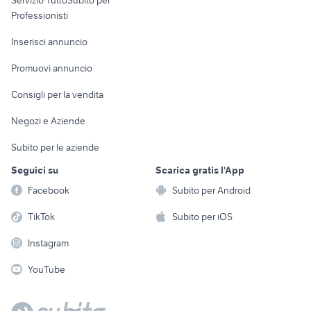
Servizio TuttoSubito per
persona
Informatica
Animali
Professionisti
Arredamento e
Console e
Accessori per
Casalinghi
Inserisci annuncio
Videogiochi
animali
Elettrodomestici
Promuovi annuncio
Audio/Video
Musica e Film
Giardino e Fai da te
Consigli per la vendita
Fotografia
Libri e Riviste
Abbigliamento e
Negozi e Aziende
Telefonia
Strumenti Musicali
Accessori
Subito per le aziende
Sports
Tutto per i bambini
Seguici su
Scarica gratis l'App
Biciclette
Facebook
Subito per Android
Collezionismo
TikTok
Subito per iOS
Instagram
YouTube