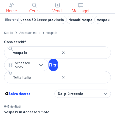
Home
Cerca
Vendi
Messaggi
vespa 50 Lecce provincia
ricambi vespa
vespa da r
Ricerche
Subito
Accessori moto
vespa lx
Cosa cerchi?
Accessori
Filtri
Moto
Salva ricerca
Dal più recente
642 risultati
Vespa lx in Accessori moto