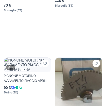
120 €
SH
70 €
Bisceglie
(
BT
)
Bisceglie
(
BT
)
4
PIGNONE MOTORINO
AVVIAMENTO PIAGGIO APRILIA
GILERA
65 €
Torino
(
TO
)