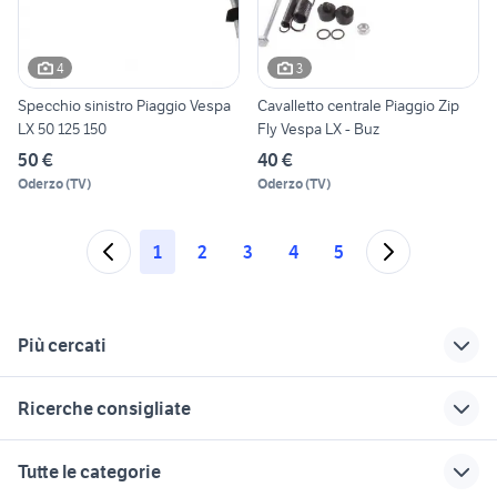
4
3
Specchio sinistro Piaggio Vespa
Cavalletto centrale Piaggio Zip
LX 50 125 150
Fly Vespa LX - Buz
50 €
40 €
Oderzo
(
TV
)
Oderzo
(
TV
)
1
2
3
4
5
Più cercati
Correlati
Richerche simili
Suggerimenti
Ricerche consigliate
sella vespa 50 pk xl
vespa 50 lx 4t
vespa lx 125
accessori moto
moto usate trapani e provincia
ducati multistrada usata
carburatore vespa
vespa lx moto
Tutte le categorie
50
Campania
cafe racer usate
moto usate viterbo
yamaha yzf r125