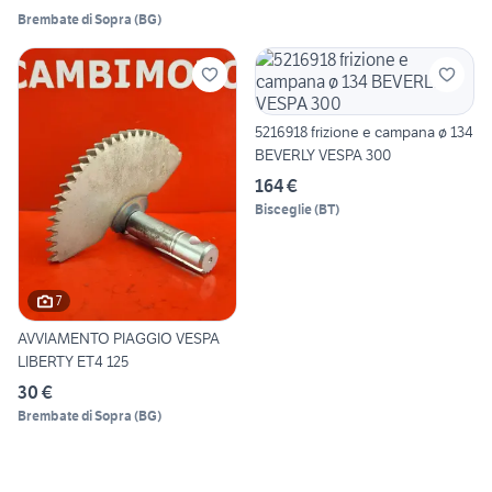
Brembate di Sopra
(
BG
)
5216918 frizione e campana ø 134
BEVERLY VESPA 300
164 €
Bisceglie
(
BT
)
7
AVVIAMENTO PIAGGIO VESPA
LIBERTY ET4 125
30 €
Brembate di Sopra
(
BG
)