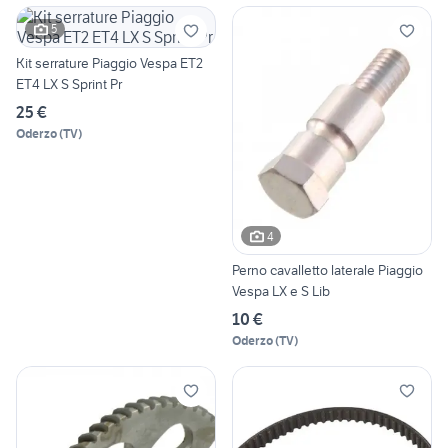
5
Kit serrature Piaggio Vespa ET2
ET4 LX S Sprint Pr
25 €
Oderzo
(
TV
)
4
Perno cavalletto laterale Piaggio
Vespa LX e S Lib
10 €
Oderzo
(
TV
)