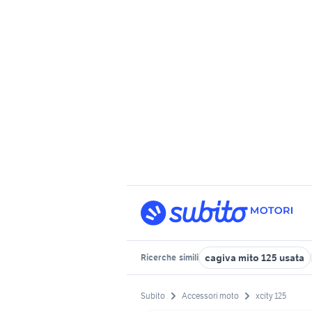
cagiva mito 125 usata
Ricerche
simili
Subito
Accessori moto
xcity 125