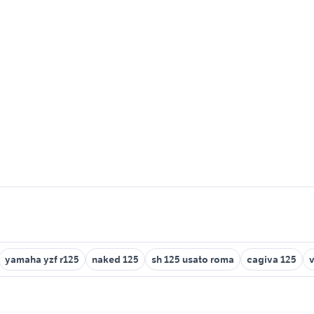
yamaha yzf r125
naked 125
sh 125 usato roma
cagiva 125
v