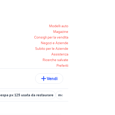
Modelli auto
Magazine
Consigli per la vendita
Negozi e Aziende
Subito per le Aziende
Assistenza
Ricerche salvate
Preferiti
Vendi
espa px 125 usata da restaurare
moto 125 usate sardegna
senke