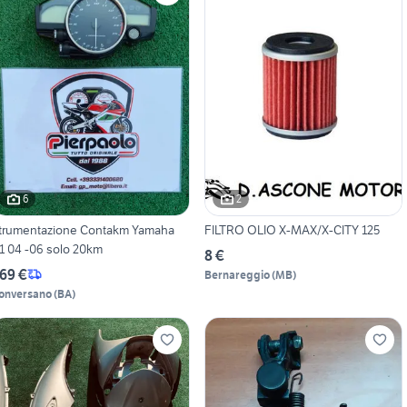
6
2
trumentazione Contakm Yamaha
FILTRO OLIO X-MAX/X-CITY 125
1 04 -06 solo 20km
8 €
69 €
Bernareggio
(
MB
)
onversano
(
BA
)