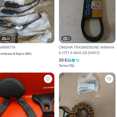
24
3
ARMITTA
CINGHIA TRASMISSIONE YAMAHA
X-CITY X-MAX 125 DAYCO
rembate di Sopra
(
BG
)
30 €
Torino
(
TO
)