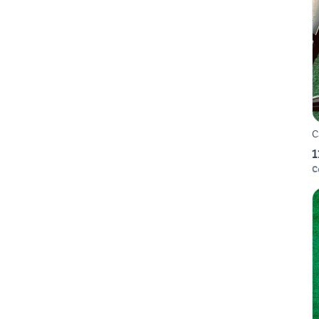
C
1
C