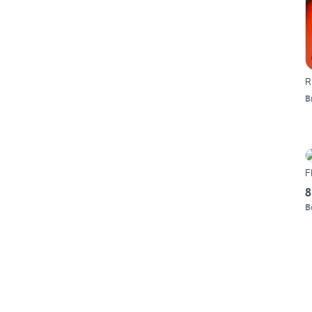
R
B
F
8
B