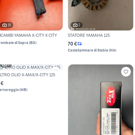
15
2
ICAMBI YAMAHA X-CITY X CITY
STATORE YAMAHA 125
rembate di Sopra
(
BG
)
70 €
Castellammare di Stabia
(
NA
)
2
ILTRO OLIO X-MAX/X-CITY 125
 €
ernareggio
(
MB
)