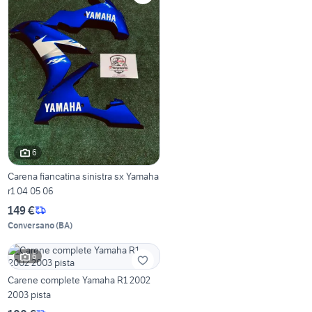
6
Carena fiancatina sinistra sx Yamaha
r1 04 05 06
149 €
Conversano
(
BA
)
6
Carene complete Yamaha R1 2002
2003 pista