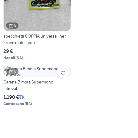
5
specchietti COPPIA universali neri
25 cm moto scoo
29 €
Napoli
(
NA
)
6
Carena Bimota Supermono
Introvabil
1.190 €
Conversano
(
BA
)