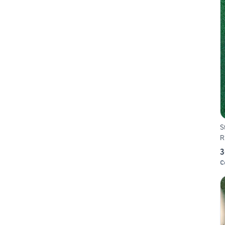
S
R
3
C