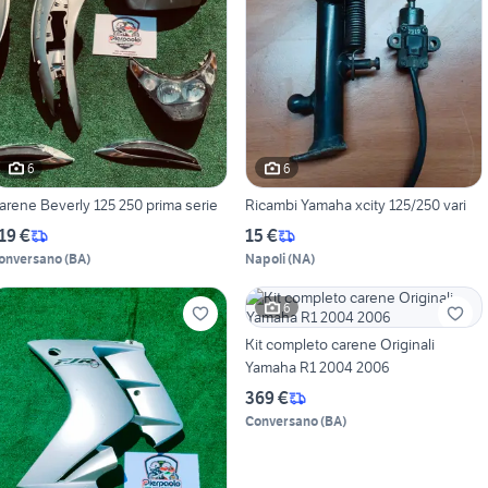
6
6
arene Beverly 125 250 prima serie
Ricambi Yamaha xcity 125/250 vari
19 €
15 €
onversano
(
BA
)
Napoli
(
NA
)
6
Kit completo carene Originali
Yamaha R1 2004 2006
369 €
Conversano
(
BA
)