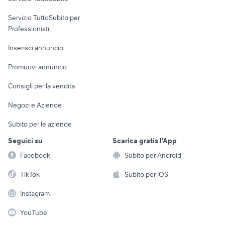
elettronica
per la casa e la
sports e hobby
Servizio TuttoSubito per
persona
Informatica
Animali
Professionisti
Arredamento e
Console e
Accessori per
Casalinghi
Inserisci annuncio
Videogiochi
animali
Elettrodomestici
Promuovi annuncio
Audio/Video
Musica e Film
Giardino e Fai da te
Consigli per la vendita
Fotografia
Libri e Riviste
Abbigliamento e
Negozi e Aziende
Telefonia
Strumenti Musicali
Accessori
Subito per le aziende
Sports
Tutto per i bambini
Seguici su
Scarica gratis l'App
Biciclette
Facebook
Subito per Android
Collezionismo
TikTok
Subito per iOS
Instagram
YouTube