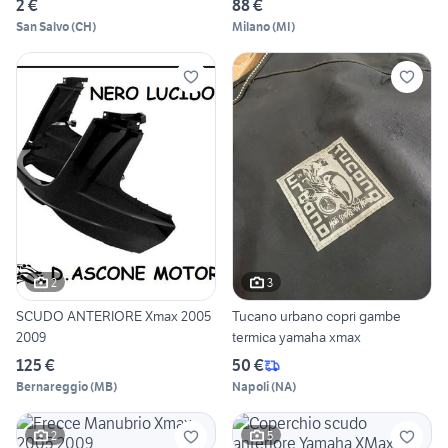
2 €
88 €
San Salvo
(
CH
)
Milano
(
MI
)
2
3
SCUDO ANTERIORE Xmax 2005
Tucano urbano copri gambe
2009
termica yamaha xmax
125 €
50 €
Bernareggio
(
MB
)
Napoli
(
NA
)
2
5