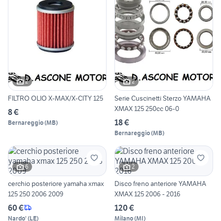
2
2
FILTRO OLIO X-MAX/X-CITY 125
Serie Cuscinetti Sterzo YAMAHA
XMAX 125 250cc 06-0
8 €
18 €
Bernareggio
(
MB
)
Bernareggio
(
MB
)
6
2
cerchio posteriore yamaha xmax
Disco freno anteriore YAMAHA
125 250 2006 2009
XMAX 125 2006 - 2016
60 €
120 €
Nardo'
(
LE
)
Milano
(
MI
)