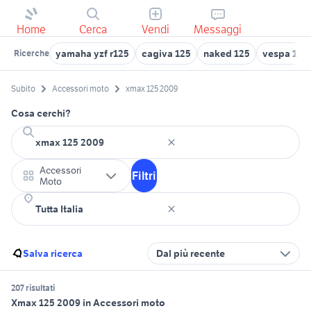
Home
Cerca
Vendi
Messaggi
yamaha yzf r125
cagiva 125
naked 125
vespa 125 
Ricerche
Subito
Accessori moto
xmax 125 2009
Cosa cerchi?
Accessori
Filtri
Moto
Salva ricerca
Dal più recente
207 risultati
Xmax 125 2009 in Accessori moto