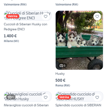
Valmontone
(
RM
)
Valmontone
(
RM
)
Vetrina
Cuccioli di Siberian Husky con
Pedigree ENCI
1.400 €
Milano
(
MI
)
6
Husky
500 €
Roma
(
RM
)
5
Vetrina
Meravigliosi cuccioli di Siberian
Splendido cucciolo di SIBERIAN