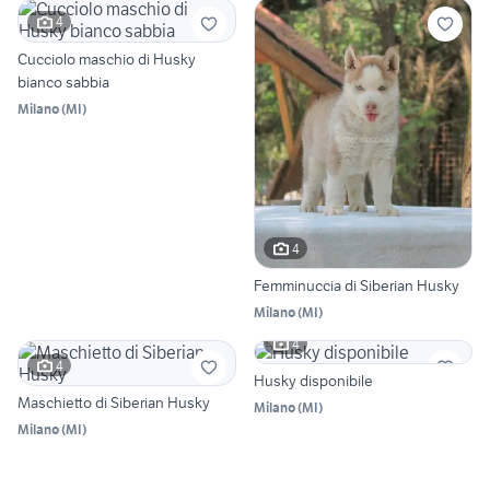
4
Cucciolo maschio di Husky
bianco sabbia
Milano
(
MI
)
4
Femminuccia di Siberian Husky
Milano
(
MI
)
4
4
Husky disponibile
Maschietto di Siberian Husky
Milano
(
MI
)
Milano
(
MI
)