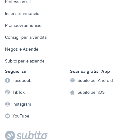
Professionisti
Arredamento e
Console e
Accessori per
Casalinghi
Inserisci annuncio
Videogiochi
animali
Elettrodomestici
Promuovi annuncio
Audio/Video
Musica e Film
Giardino e Fai da te
Consigli per la vendita
Fotografia
Libri e Riviste
Abbigliamento e
Negozi e Aziende
Telefonia
Strumenti Musicali
Accessori
Subito per le aziende
Sports
Tutto per i bambini
Seguici su
Scarica gratis l'App
Biciclette
Facebook
Subito per Android
Collezionismo
TikTok
Subito per iOS
Instagram
YouTube