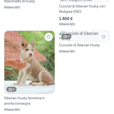
Maschietto di husky
Cuccioli di Siberian Husky con
Milano
(
MI
)
Pedigree ENCI
1.400 €
Milano
(
MI
)
4
Cucciolo di Siberian Husky
Milano
(
MI
)
4
Siberian Husky femmina in
pronta consegna
Milano
(
MI
)