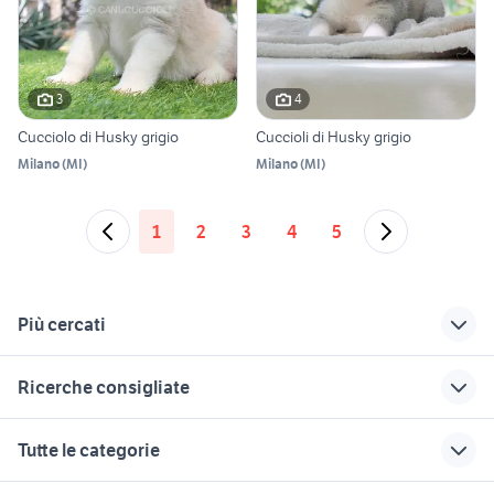
3
4
Cucciolo di Husky grigio
Cuccioli di Husky grigio
Milano
(
MI
)
Milano
(
MI
)
1
2
3
4
5
Più cercati
Correlati
Richerche simili
Suggerimenti
Ricerche consigliate
allevamento
siberian husky rosso
regalo cuccioli
labrador napoli
taranto
papere
gloster animali Campania
cane husky
Tutte le categorie
siberian husky
gallina araucana
animali Caselle Torinese
allevamento
cani torino
animali
allevamento calabria
rottweiler
vendita cani
cuccioli lazio