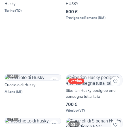
Husky
HUSKY
Torino
(
TO
)
600 €
Trevignano Romano
(
RM
)
3
Vetrina
Cucciolo di Husky
Siberian Husky pedigree enci
Milano
(
MI
)
consegna tutta Italia
700 €
Viterbo
(
VT
)
4
6