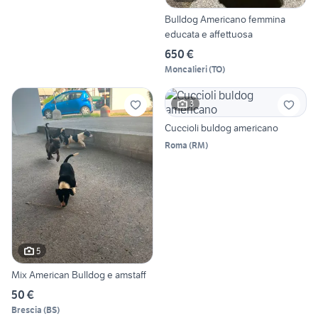
Bulldog Americano femmina
educata e affettuosa
650 €
Moncalieri
(
TO
)
3
Cuccioli buldog americano
Roma
(
RM
)
5
Mix American Bulldog e amstaff
50 €
Brescia
(
BS
)