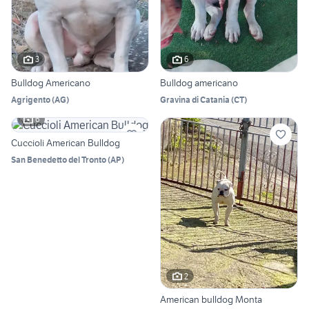
3
6
Bulldog Americano
Bulldog americano
Agrigento
(
AG
)
Gravina di Catania
(
CT
)
6
Cuccioli American Bulldog
San Benedetto del Tronto
(
AP
)
2
American bulldog Monta