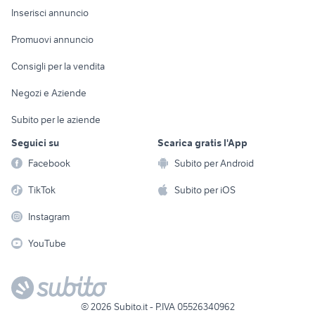
Console e
Accessori per
Casalinghi
Inserisci annuncio
Videogiochi
animali
Elettrodomestici
Promuovi annuncio
Audio/Video
Musica e Film
Giardino e Fai da te
Consigli per la vendita
Fotografia
Libri e Riviste
Abbigliamento e
Negozi e Aziende
Telefonia
Strumenti Musicali
Accessori
Subito per le aziende
Sports
Tutto per i bambini
Seguici su
Scarica gratis l'App
Biciclette
Facebook
Subito per Android
Collezionismo
TikTok
Subito per iOS
Instagram
YouTube
©
2026
Subito.it - P.IVA 05526340962