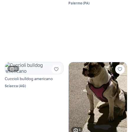
Palermo
(
PA
)
6
Cuccioli bulldog americano
Sciacca
(
AG
)
4