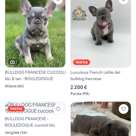
2
Vetrina
BULLDOG FRANCESE CUCCIOLI
Luxurious French Lélite del
blu & tan - BOULEDOGUE
bulldog francese
Milano
(
MI
)
2.200 €
Parma
(
PR
)
Vetrina
BULLDOG FRANCESE -
BOULEDOGUE cuccioli blu
Vergiate
(
VA
)