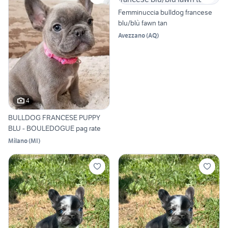
Femminuccia bulldog francese
blu/blù fawn tan
Avezzano
(
AQ
)
4
BULLDOG FRANCESE PUPPY
BLU - BOULEDOGUE pag rate
Milano
(
MI
)