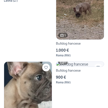
Latina
(
LT
)
5
Bulldog francese
1.000 €
Roma
(
RM
)
6
Bulldog francese
900 €
Roma
(
RM
)