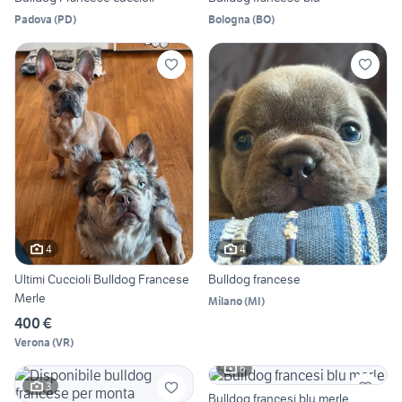
Padova
(
PD
)
Bologna
(
BO
)
4
4
Ultimi Cuccioli Bulldog Francese
Bulldog francese
Merle
Milano
(
MI
)
400 €
Verona
(
VR
)
6
3
Bulldog francesi blu merle