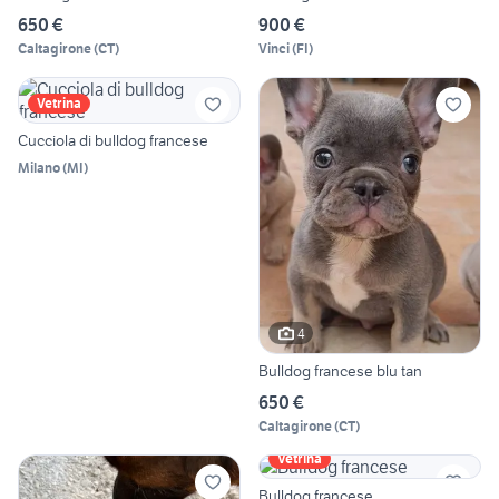
650 €
900 €
Caltagirone
(
CT
)
Vinci
(
FI
)
Vetrina
Cucciola di bulldog francese
Milano
(
MI
)
4
Bulldog francese blu tan
650 €
Caltagirone
(
CT
)
Vetrina
Bulldog francese