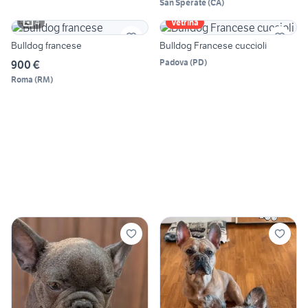
San Sperate
(
CA
)
4
Vetrina
Bulldog francese
Bulldog Francese cuccioli
Padova
(
PD
)
900 €
Roma
(
RM
)