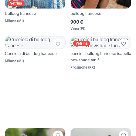
Vetrina
Bulldog francese
bulldog francese
Milano
(
MI
)
900 €
Vinci
(
FI
)
Vetrina
Cucciola di bulldog francese
cuccioli bulldog francese isabella
newshade tan fl
Milano
(
MI
)
Frosinone
(
FR
)