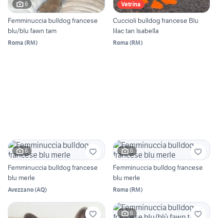
6
Vetrina
Femminuccia bulldog francese
Cuccioli bulldog francese Blu
blu/blu fawn tam
lilac tan Isabella
Roma
(
RM
)
Roma
(
RM
)
6
6
Femminuccia bulldog francese
Femminuccia bulldog francese
blu merle
blu merle
Avezzano
(
AQ
)
Roma
(
RM
)
6