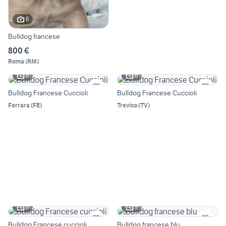
6
Bulldog francese
800 €
Roma
(
RM
)
6
6
Bulldog Francese Cuccioli
Bulldog Francese Cuccioli
Ferrara
(
FE
)
Treviso
(
TV
)
6
5
Bulldog Francese cuccioli
Bulldog francese blu